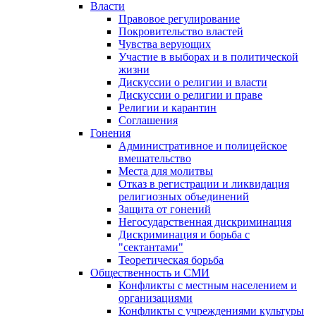
Власти
Правовое регулирование
Покровительство властей
Чувства верующих
Участие в выборах и в политической
жизни
Дискуссии о религии и власти
Дискуссии о религии и праве
Религии и карантин
Соглашения
Гонения
Административное и полицейское
вмешательство
Места для молитвы
Отказ в регистрации и ликвидация
религиозных объединений
Защита от гонений
Негосударственная дискриминация
Дискриминация и борьба с
"сектантами"
Теоретическая борьба
Общественность и СМИ
Конфликты с местным населением и
организациями
Конфликты с учреждениями культуры