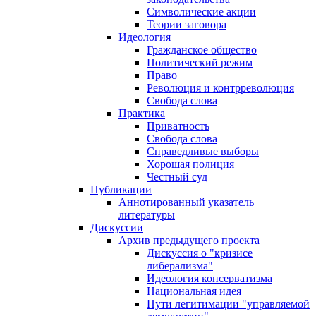
Символические акции
Теории заговора
Идеология
Гражданское общество
Политический режим
Право
Революция и контрреволюция
Свобода слова
Практика
Приватность
Свобода слова
Справедливые выборы
Хорошая полиция
Честный суд
Публикации
Аннотированный указатель
литературы
Дискуссии
Архив предыдущего проекта
Дискуссия о "кризисе
либерализма"
Идеология консерватизма
Национальная идея
Пути легитимации "управляемой