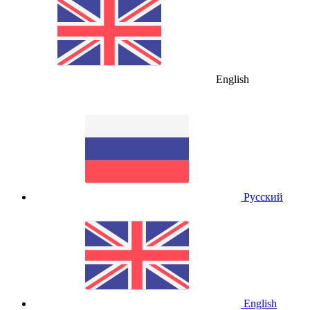
English
Русский
English