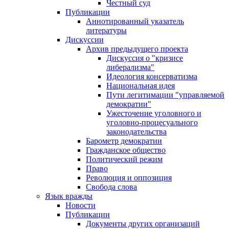
Честный суд
Публикации
Аннотированный указатель
литературы
Дискуссии
Архив предыдущего проекта
Дискуссия о "кризисе
либерализма"
Идеология консерватизма
Национальная идея
Пути легитимации "управляемой
демократии"
Ужесточение уголовного и
уголовно-процесуального
законодательства
Барометр демократии
Гражданское общество
Политический режим
Право
Революция и оппозиция
Свобода слова
Язык вражды
Новости
Публикации
Документы других организаций