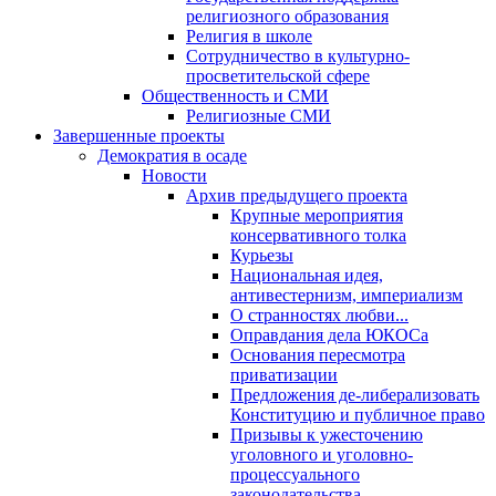
религиозного образования
Религия в школе
Сотрудничество в культурно-
просветительской сфере
Общественность и СМИ
Религиозные СМИ
Завершенные проекты
Демократия в осаде
Новости
Архив предыдущего проекта
Крупные мероприятия
консервативного толка
Курьезы
Национальная идея,
антивестернизм, империализм
О странностях любви...
Оправдания дела ЮКОСа
Основания пересмотра
приватизации
Предложения де-либерализовать
Конституцию и публичное право
Призывы к ужесточению
уголовного и уголовно-
процессуального
законодательства