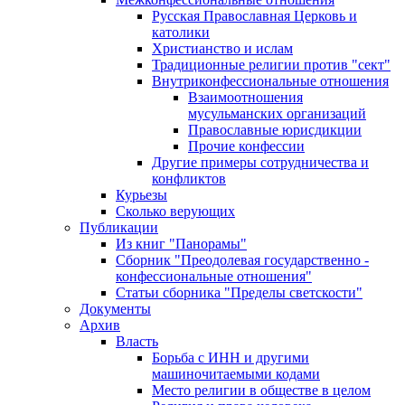
Русская Православная Церковь и
католики
Христианство и ислам
Традиционные религии против "сект"
Внутриконфессиональные отношения
Взаимоотношения
мусульманских организаций
Православные юрисдикции
Прочие конфессии
Другие примеры сотрудничества и
конфликтов
Курьезы
Сколько верующих
Публикации
Из книг "Панорамы"
Сборник "Преодолевая государственно -
конфессиональные отношения"
Статьи сборника "Пределы светскости"
Документы
Архив
Власть
Борьба с ИНН и другими
машиночитаемыми кодами
Место религии в обществе в целом