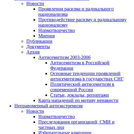
Новости
Проявления расизма и радикального
национализма
Противодействие расизму и радикальному
национализму
Нормотворчество
Мнения
Публикации
Документы
Архив
Антисемитизм 2003-2006
Антисемитизм в Российской
Федерации
Основные тенденции проявлений
антисемитизма в государствах СНГ
Политический антисемитизм в
современной России
Статьи, доклады, репортажи
Карта нападений по мотиву ненависти
Неправомерный антиэкстремизм
Новости
Нормотворчество
Преследования организаций, СМИ и
частных лиц
Избирательные кампании