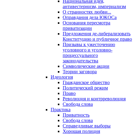
Национальная идея,
антивестернизм, империализм
О странностях любви...
Оправдания дела ЮКОСа
Основания пересмотра
приватизации
Предложения де-либерализовать
Конституцию и публичное право
Призывы к ужесточению
уголовного и уголовно-
процессуального
законодательства
Символические акции
Теории заговора
Идеология
Гражданское общество
Политический режим
Право
Революция и контрреволюция
Свобода слова
Практика
Приватность
Свобода слова
Справедливые выборы
Хорошая полиция