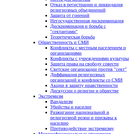
Отказ в регистрации и ликвидация
религиозных объединений
Защита от гонений
Негосударственная дискриминация
Дискриминация и борьба с
"сектантами"
Теоретическая борьба
Общественность и СМИ
Конфликты с местным населением и
организациями
Конфликты с учреждениями культуры
Защита права на свободу совести
Светские организации против "сект"
Диффамация религиозных
организаций и конфликты со СМИ
Акции в защиту нравственности
Дискуссии о религии и обществе
Экстремизм
Вандализм
Убийства и насилие
Разжигание национальной и
религиозной розни и призывы к
насилию
Противодействие экстремизму
Межконфессиональные отношения