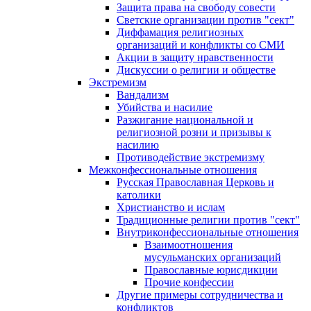
Защита права на свободу совести
Светские организации против "сект"
Диффамация религиозных
организаций и конфликты со СМИ
Акции в защиту нравственности
Дискуссии о религии и обществе
Экстремизм
Вандализм
Убийства и насилие
Разжигание национальной и
религиозной розни и призывы к
насилию
Противодействие экстремизму
Межконфессиональные отношения
Русская Православная Церковь и
католики
Христианство и ислам
Традиционные религии против "сект"
Внутриконфессиональные отношения
Взаимоотношения
мусульманских организаций
Православные юрисдикции
Прочие конфессии
Другие примеры сотрудничества и
конфликтов