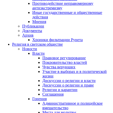
Противодействие неправомерному
антиэкстремизму
Иные государственные и общественные
действия
Мнения
Публикации
Документы
Архив
Хроники фильтрации Рунета
Религия в светском обществе
Новости
Власти
Правовое регулирование
Покровительство властей
Чувства верующих
Участие в выборах и в политической
жизни
Дискуссии о религии и власти
Дискуссии о религии и праве
Религии и карантин
Соглашения
Гонения
Административное и полицейское
вмешательство
Места для молитвы