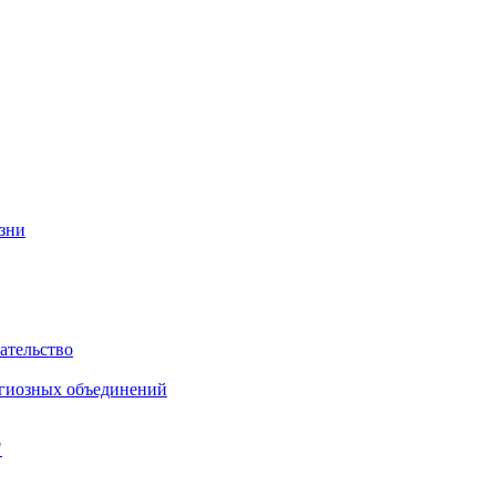
изни
ательство
игиозных объединений
"