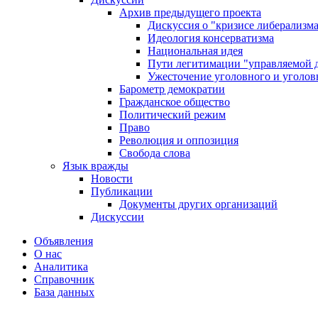
Архив предыдущего проекта
Дискуссия о "кризисе либерализм
Идеология консерватизма
Национальная идея
Пути легитимации "управляемой 
Ужесточение уголовного и уголов
Барометр демократии
Гражданское общество
Политический режим
Право
Революция и оппозиция
Свобода слова
Язык вражды
Новости
Публикации
Документы других организаций
Дискуссии
Объявления
О нас
Аналитика
Справочник
База данных