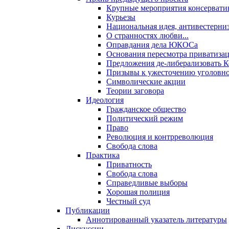
Крупные мероприятия консервати
Курьезы
Национальная идея, антивестерни
О странностях любви...
Оправдания дела ЮКОСа
Основания пересмотра приватиза
Предложения де-либерализовать 
Призывы к ужесточению уголовног
Символические акции
Теории заговора
Идеология
Гражданское общество
Политический режим
Право
Революция и контрреволюция
Свобода слова
Практика
Приватность
Свобода слова
Справедливые выборы
Хорошая полиция
Честный суд
Публикации
Аннотированный указатель литературы
Дискуссии