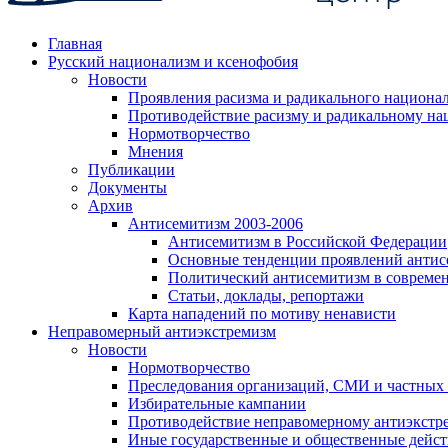
Главная
Русский национализм и ксенофобия
Новости
Проявления расизма и радикального национа
Противодействие расизму и радикальному на
Нормотворчество
Мнения
Публикации
Документы
Архив
Антисемитизм 2003-2006
Антисемитизм в Российской Федерации
Основные тенденции проявлений антис
Политический антисемитизм в совреме
Статьи, доклады, репортажи
Карта нападений по мотиву ненависти
Неправомерный антиэкстремизм
Новости
Нормотворчество
Преследования организаций, СМИ и частных
Избирательные кампании
Противодействие неправомерному антиэкстр
Иные государственные и общественные дейст