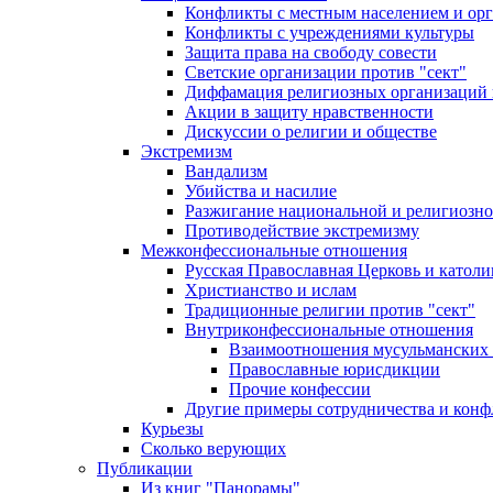
Конфликты с местным населением и ор
Конфликты с учреждениями культуры
Защита права на свободу совести
Светские организации против "сект"
Диффамация религиозных организаций
Акции в защиту нравственности
Дискуссии о религии и обществе
Экстремизм
Вандализм
Убийства и насилие
Разжигание национальной и религиозно
Противодействие экстремизму
Межконфессиональные отношения
Русская Православная Церковь и католи
Христианство и ислам
Традиционные религии против "сект"
Внутриконфессиональные отношения
Взаимоотношения мусульманских 
Православные юрисдикции
Прочие конфессии
Другие примеры сотрудничества и конф
Курьезы
Сколько верующих
Публикации
Из книг "Панорамы"