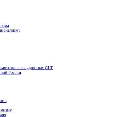
лизма
ционализму
емитизма в государствах СНГ
нной России
 лиц
емизму
вия