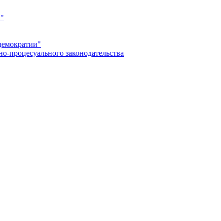
а"
демократии"
но-процесуального законодательства