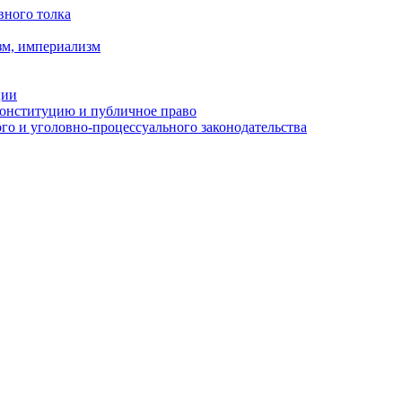
вного толка
зм, империализм
ции
Конституцию и публичное право
о и уголовно-процессуального законодательства