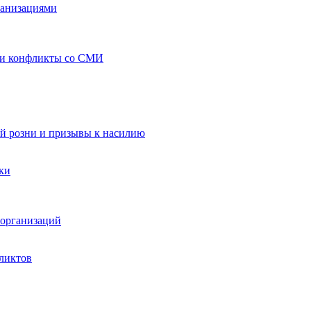
ганизациями
 и конфликты со СМИ
й розни и призывы к насилию
ки
организаций
ликтов