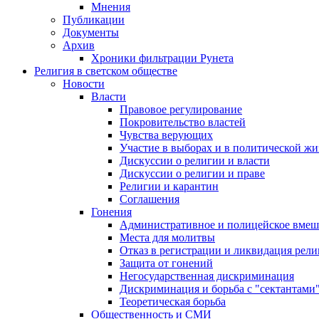
Мнения
Публикации
Документы
Архив
Хроники фильтрации Рунета
Религия в светском обществе
Новости
Власти
Правовое регулирование
Покровительство властей
Чувства верующих
Участие в выборах и в политической ж
Дискуссии о религии и власти
Дискуссии о религии и праве
Религии и карантин
Соглашения
Гонения
Административное и полицейское вмеш
Места для молитвы
Отказ в регистрации и ликвидация рел
Защита от гонений
Негосударственная дискриминация
Дискриминация и борьба с "сектантами
Теоретическая борьба
Общественность и СМИ