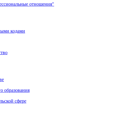
фессиональные отношения"
мыми кодами
ство
ве
го образования
льской сфере