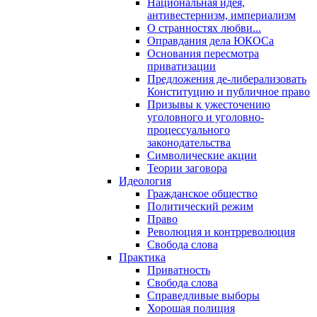
Национальная идея,
антивестернизм, империализм
О странностях любви...
Оправдания дела ЮКОСа
Основания пересмотра
приватизации
Предложения де-либерализовать
Конституцию и публичное право
Призывы к ужесточению
уголовного и уголовно-
процессуального
законодательства
Символические акции
Теории заговора
Идеология
Гражданское общество
Политический режим
Право
Революция и контрреволюция
Свобода слова
Практика
Приватность
Свобода слова
Справедливые выборы
Хорошая полиция