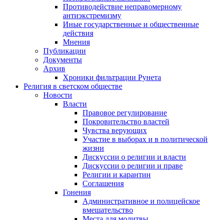
Противодействие неправомерному
антиэкстремизму
Иные государственные и общественные
действия
Мнения
Публикации
Документы
Архив
Хроники фильтрации Рунета
Религия в светском обществе
Новости
Власти
Правовое регулирование
Покровительство властей
Чувства верующих
Участие в выборах и в политической
жизни
Дискуссии о религии и власти
Дискуссии о религии и праве
Религии и карантин
Соглашения
Гонения
Административное и полицейское
вмешательство
Места для молитвы