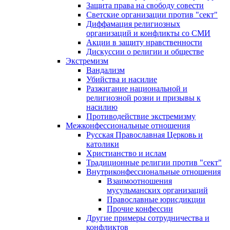
Защита права на свободу совести
Светские организации против "сект"
Диффамация религиозных
организаций и конфликты со СМИ
Акции в защиту нравственности
Дискуссии о религии и обществе
Экстремизм
Вандализм
Убийства и насилие
Разжигание национальной и
религиозной розни и призывы к
насилию
Противодействие экстремизму
Межконфессиональные отношения
Русская Православная Церковь и
католики
Христианство и ислам
Традиционные религии против "сект"
Внутриконфессиональные отношения
Взаимоотношения
мусульманских организаций
Православные юрисдикции
Прочие конфессии
Другие примеры сотрудничества и
конфликтов