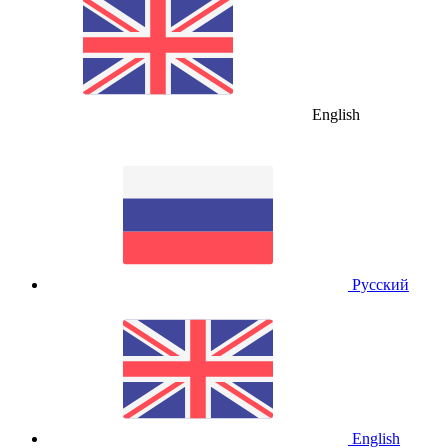
English
Русский
English