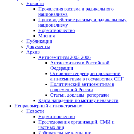
Новости
Проявления расизма и радикального
национализма
Противодействие расизму и радикальному
национализму
Нормотворчество
Мнения
Публикации
Документы
Архив
Антисемитизм 2003-2006
Антисемитизм в Российской
Федерации
Основные тенденции проявлений
антисемитизма в государствах СНГ
Политический антисемитизм в
современной России
Статьи, доклады, репортажи
Карта нападений по мотиву ненависти
Неправомерный антиэкстремизм
Новости
Нормотворчество
Преследования организаций, СМИ и
частных лиц
Избирательные кампании