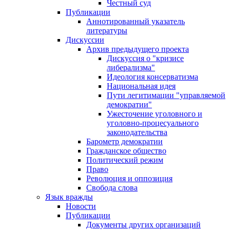
Честный суд
Публикации
Аннотированный указатель
литературы
Дискуссии
Архив предыдущего проекта
Дискуссия о "кризисе
либерализма"
Идеология консерватизма
Национальная идея
Пути легитимации "управляемой
демократии"
Ужесточение уголовного и
уголовно-процесуального
законодательства
Барометр демократии
Гражданское общество
Политический режим
Право
Революция и оппозиция
Свобода слова
Язык вражды
Новости
Публикации
Документы других организаций