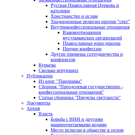
Русская Православная Церковь и
католики
Христианство и ислам
Традиционные религии против "сект"
Внутриконфессиональные отношения
Взаимоотношения
мусульманских организаций
Православные юрисдикции
Прочие конфессии
Другие примеры сотрудничества и
конфликтов
Курьезы
Сколько верующих
Публикации
Из книг "Панорамы"
Сборник "Преодолевая государственно -
конфессиональные отношения"
Статьи сборника "Пределы светскости"
Документы
Архив
Власть
Борьба с ИНН и другими
машиночитаемыми кодами
Место религии в обществе в целом