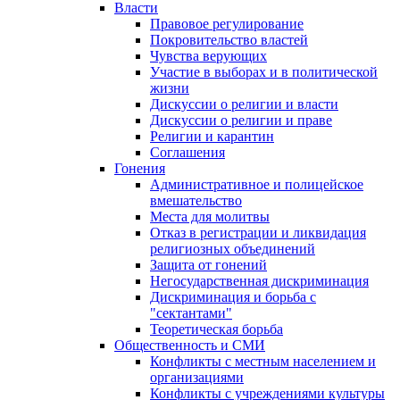
Власти
Правовое регулирование
Покровительство властей
Чувства верующих
Участие в выборах и в политической
жизни
Дискуссии о религии и власти
Дискуссии о религии и праве
Религии и карантин
Соглашения
Гонения
Административное и полицейское
вмешательство
Места для молитвы
Отказ в регистрации и ликвидация
религиозных объединений
Защита от гонений
Негосударственная дискриминация
Дискриминация и борьба с
"сектантами"
Теоретическая борьба
Общественность и СМИ
Конфликты с местным населением и
организациями
Конфликты с учреждениями культуры