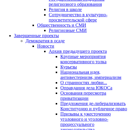
религиозного образования
Религия в школе
Сотрудничество в культурно-
просветительской сфере
Общественность и СМИ
Религиозные СМИ
Завершенные проекты
Демократия в осаде
Новости
Архив предыдущего проекта
Крупные мероприятия
консервативного толка
Курьезы
Национальная идея,
антивестернизм, империализм
О странностях любви...
Оправдания дела ЮКОСа
Основания пересмотра
приватизации
Предложения де-либерализовать
Конституцию и публичное право
Призывы к ужесточению
уголовного и уголовно-
процессуального
законодательства