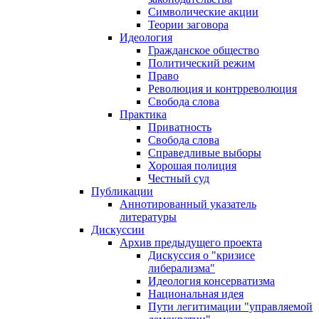
Символические акции
Теории заговора
Идеология
Гражданское общество
Политический режим
Право
Революция и контрреволюция
Свобода слова
Практика
Приватность
Свобода слова
Справедливые выборы
Хорошая полиция
Честный суд
Публикации
Аннотированный указатель
литературы
Дискуссии
Архив предыдущего проекта
Дискуссия о "кризисе
либерализма"
Идеология консерватизма
Национальная идея
Пути легитимации "управляемой