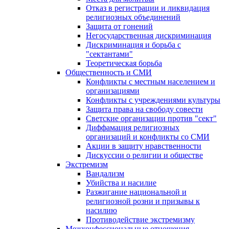
Отказ в регистрации и ликвидация
религиозных объединений
Защита от гонений
Негосударственная дискриминация
Дискриминация и борьба с
"сектантами"
Теоретическая борьба
Общественность и СМИ
Конфликты с местным населением и
организациями
Конфликты с учреждениями культуры
Защита права на свободу совести
Светские организации против "сект"
Диффамация религиозных
организаций и конфликты со СМИ
Акции в защиту нравственности
Дискуссии о религии и обществе
Экстремизм
Вандализм
Убийства и насилие
Разжигание национальной и
религиозной розни и призывы к
насилию
Противодействие экстремизму
Межконфессиональные отношения