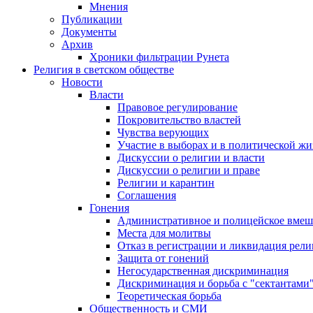
Мнения
Публикации
Документы
Архив
Хроники фильтрации Рунета
Религия в светском обществе
Новости
Власти
Правовое регулирование
Покровительство властей
Чувства верующих
Участие в выборах и в политической ж
Дискуссии о религии и власти
Дискуссии о религии и праве
Религии и карантин
Соглашения
Гонения
Административное и полицейское вмеш
Места для молитвы
Отказ в регистрации и ликвидация рел
Защита от гонений
Негосударственная дискриминация
Дискриминация и борьба с "сектантами
Теоретическая борьба
Общественность и СМИ