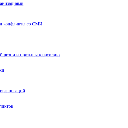
ганизациями
 и конфликты со СМИ
й розни и призывы к насилию
ки
организаций
ликтов