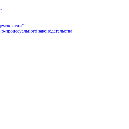
а"
демократии"
но-процесуального законодательства