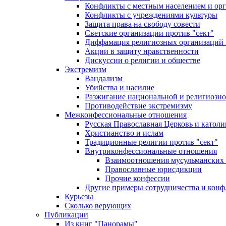
Конфликты с местным населением и ор
Конфликты с учреждениями культуры
Защита права на свободу совести
Светские организации против "сект"
Диффамация религиозных организаций
Акции в защиту нравственности
Дискуссии о религии и обществе
Экстремизм
Вандализм
Убийства и насилие
Разжигание национальной и религиозно
Противодействие экстремизму
Межконфессиональные отношения
Русская Православная Церковь и католи
Христианство и ислам
Традиционные религии против "сект"
Внутриконфессиональные отношения
Взаимоотношения мусульманских 
Православные юрисдикции
Прочие конфессии
Другие примеры сотрудничества и конф
Курьезы
Сколько верующих
Публикации
Из книг "Панорамы"