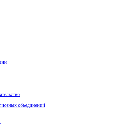
изни
ательство
игиозных объединений
"