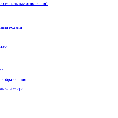
фессиональные отношения"
мыми кодами
ство
ве
го образования
льской сфере