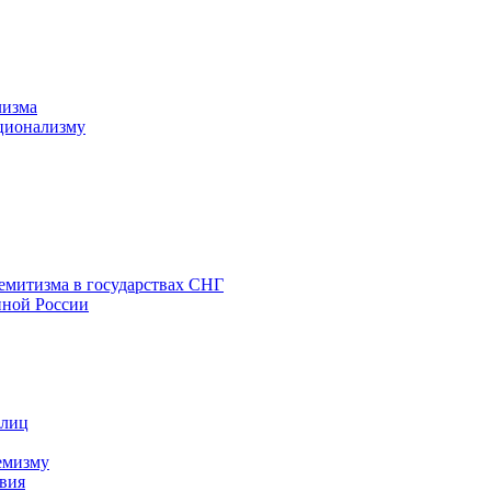
лизма
ционализму
емитизма в государствах СНГ
нной России
 лиц
емизму
вия