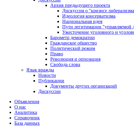
Архив предыдущего проекта
Дискуссия о "кризисе либерализм
Идеология консерватизма
Национальная идея
Пути легитимации "управляемой 
Ужесточение уголовного и уголов
Барометр демократии
Гражданское общество
Политический режим
Право
Революция и оппозиция
Свобода слова
Язык вражды
Новости
Публикации
Документы других организаций
Дискуссии
Объявления
О нас
Аналитика
Справочник
База данных