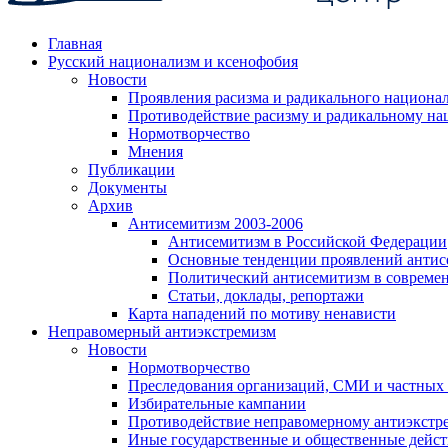
Главная
Русский национализм и ксенофобия
Новости
Проявления расизма и радикального национа
Противодействие расизму и радикальному на
Нормотворчество
Мнения
Публикации
Документы
Архив
Антисемитизм 2003-2006
Антисемитизм в Российской Федерации
Основные тенденции проявлений антис
Политический антисемитизм в совреме
Статьи, доклады, репортажи
Карта нападений по мотиву ненависти
Неправомерный антиэкстремизм
Новости
Нормотворчество
Преследования организаций, СМИ и частных
Избирательные кампании
Противодействие неправомерному антиэкстр
Иные государственные и общественные дейст