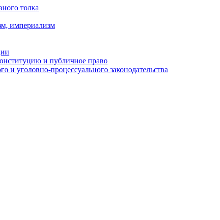
вного толка
зм, империализм
ции
Конституцию и публичное право
о и уголовно-процессуального законодательства