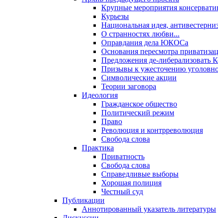
Крупные мероприятия консервати
Курьезы
Национальная идея, антивестерни
О странностях любви...
Оправдания дела ЮКОСа
Основания пересмотра приватиза
Предложения де-либерализовать 
Призывы к ужесточению уголовног
Символические акции
Теории заговора
Идеология
Гражданское общество
Политический режим
Право
Революция и контрреволюция
Свобода слова
Практика
Приватность
Свобода слова
Справедливые выборы
Хорошая полиция
Честный суд
Публикации
Аннотированный указатель литературы
Дискуссии