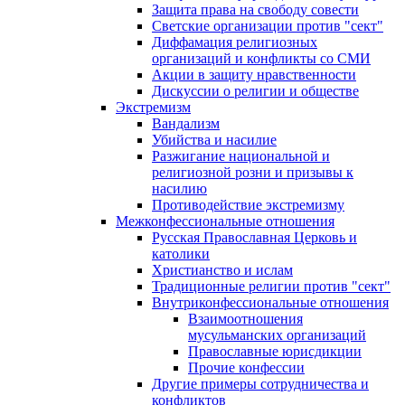
Защита права на свободу совести
Светские организации против "сект"
Диффамация религиозных
организаций и конфликты со СМИ
Акции в защиту нравственности
Дискуссии о религии и обществе
Экстремизм
Вандализм
Убийства и насилие
Разжигание национальной и
религиозной розни и призывы к
насилию
Противодействие экстремизму
Межконфессиональные отношения
Русская Православная Церковь и
католики
Христианство и ислам
Традиционные религии против "сект"
Внутриконфессиональные отношения
Взаимоотношения
мусульманских организаций
Православные юрисдикции
Прочие конфессии
Другие примеры сотрудничества и
конфликтов