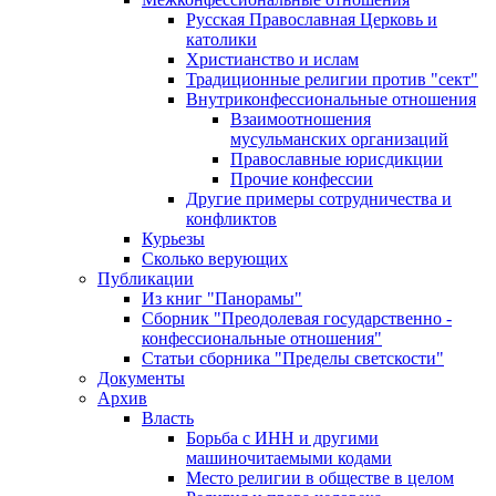
Русская Православная Церковь и
католики
Христианство и ислам
Традиционные религии против "сект"
Внутриконфессиональные отношения
Взаимоотношения
мусульманских организаций
Православные юрисдикции
Прочие конфессии
Другие примеры сотрудничества и
конфликтов
Курьезы
Сколько верующих
Публикации
Из книг "Панорамы"
Сборник "Преодолевая государственно -
конфессиональные отношения"
Статьи сборника "Пределы светскости"
Документы
Архив
Власть
Борьба с ИНН и другими
машиночитаемыми кодами
Место религии в обществе в целом