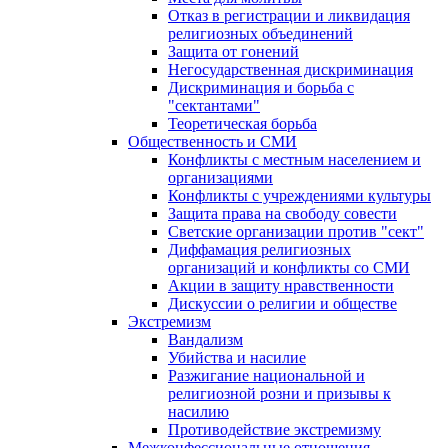
Отказ в регистрации и ликвидация
религиозных объединений
Защита от гонений
Негосударственная дискриминация
Дискриминация и борьба с
"сектантами"
Теоретическая борьба
Общественность и СМИ
Конфликты с местным населением и
организациями
Конфликты с учреждениями культуры
Защита права на свободу совести
Светские организации против "сект"
Диффамация религиозных
организаций и конфликты со СМИ
Акции в защиту нравственности
Дискуссии о религии и обществе
Экстремизм
Вандализм
Убийства и насилие
Разжигание национальной и
религиозной розни и призывы к
насилию
Противодействие экстремизму
Межконфессиональные отношения