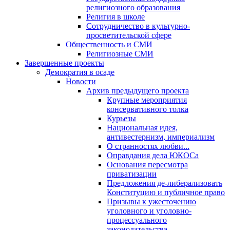
религиозного образования
Религия в школе
Сотрудничество в культурно-
просветительской сфере
Общественность и СМИ
Религиозные СМИ
Завершенные проекты
Демократия в осаде
Новости
Архив предыдущего проекта
Крупные мероприятия
консервативного толка
Курьезы
Национальная идея,
антивестернизм, империализм
О странностях любви...
Оправдания дела ЮКОСа
Основания пересмотра
приватизации
Предложения де-либерализовать
Конституцию и публичное право
Призывы к ужесточению
уголовного и уголовно-
процессуального
законодательства