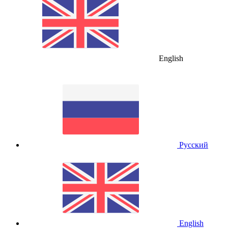
English
Русский
English