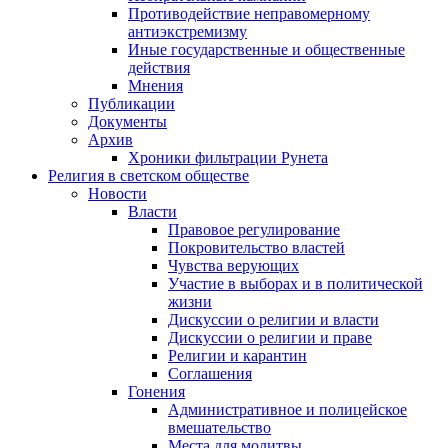
Противодействие неправомерному
антиэкстремизму
Иные государственные и общественные
действия
Мнения
Публикации
Документы
Архив
Хроники фильтрации Рунета
Религия в светском обществе
Новости
Власти
Правовое регулирование
Покровительство властей
Чувства верующих
Участие в выборах и в политической
жизни
Дискуссии о религии и власти
Дискуссии о религии и праве
Религии и карантин
Соглашения
Гонения
Административное и полицейское
вмешательство
Места для молитвы