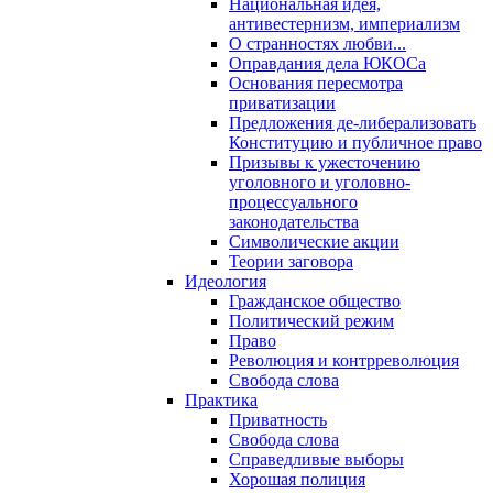
Национальная идея,
антивестернизм, империализм
О странностях любви...
Оправдания дела ЮКОСа
Основания пересмотра
приватизации
Предложения де-либерализовать
Конституцию и публичное право
Призывы к ужесточению
уголовного и уголовно-
процессуального
законодательства
Символические акции
Теории заговора
Идеология
Гражданское общество
Политический режим
Право
Революция и контрреволюция
Свобода слова
Практика
Приватность
Свобода слова
Справедливые выборы
Хорошая полиция