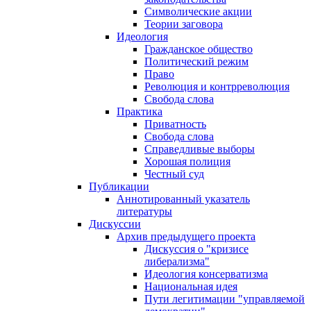
Символические акции
Теории заговора
Идеология
Гражданское общество
Политический режим
Право
Революция и контрреволюция
Свобода слова
Практика
Приватность
Свобода слова
Справедливые выборы
Хорошая полиция
Честный суд
Публикации
Аннотированный указатель
литературы
Дискуссии
Архив предыдущего проекта
Дискуссия о "кризисе
либерализма"
Идеология консерватизма
Национальная идея
Пути легитимации "управляемой