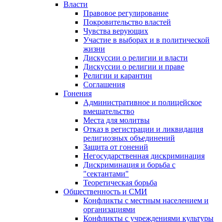
Власти
Правовое регулирование
Покровительство властей
Чувства верующих
Участие в выборах и в политической
жизни
Дискуссии о религии и власти
Дискуссии о религии и праве
Религии и карантин
Соглашения
Гонения
Административное и полицейское
вмешательство
Места для молитвы
Отказ в регистрации и ликвидация
религиозных объединений
Защита от гонений
Негосударственная дискриминация
Дискриминация и борьба с
"сектантами"
Теоретическая борьба
Общественность и СМИ
Конфликты с местным населением и
организациями
Конфликты с учреждениями культуры