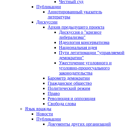
Честный суд
Публикации
Аннотированный указатель
литературы
Дискуссии
Архив предыдущего проекта
Дискуссия о "кризисе
либерализма"
Идеология консерватизма
Национальная идея
Пути легитимации "управляемой
демократии"
Ужесточение уголовного и
уголовно-процесуального
законодательства
Барометр демократии
Гражданское общество
Политический режим
Право
Революция и оппозиция
Свобода слова
Язык вражды
Новости
Публикации
Документы других организаций