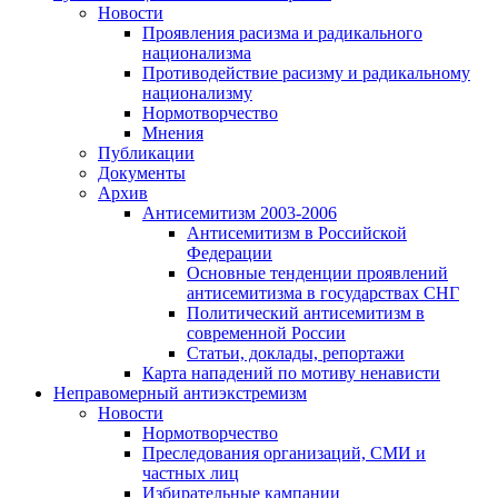
Новости
Проявления расизма и радикального
национализма
Противодействие расизму и радикальному
национализму
Нормотворчество
Мнения
Публикации
Документы
Архив
Антисемитизм 2003-2006
Антисемитизм в Российской
Федерации
Основные тенденции проявлений
антисемитизма в государствах СНГ
Политический антисемитизм в
современной России
Статьи, доклады, репортажи
Карта нападений по мотиву ненависти
Неправомерный антиэкстремизм
Новости
Нормотворчество
Преследования организаций, СМИ и
частных лиц
Избирательные кампании