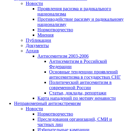
Новости
Проявления расизма и радикального
национализма
Противодействие расизму и радикальному
национализму
Нормотворчество
Мнения
Публикации
Документы
Архив
Антисемитизм 2003-2006
Антисемитизм в Российской
Федерации
Основные тенденции проявлений
антисемитизма в государствах СНГ
Политический антисемитизм в
современной России
Статьи, доклады, репортажи
Карта нападений по мотиву ненависти
Неправомерный антиэкстремизм
Новости
Нормотворчество
Преследования организаций, СМИ и
частных лиц
Избирательные кампании