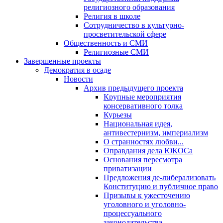
религиозного образования
Религия в школе
Сотрудничество в культурно-
просветительской сфере
Общественность и СМИ
Религиозные СМИ
Завершенные проекты
Демократия в осаде
Новости
Архив предыдущего проекта
Крупные мероприятия
консервативного толка
Курьезы
Национальная идея,
антивестернизм, империализм
О странностях любви...
Оправдания дела ЮКОСа
Основания пересмотра
приватизации
Предложения де-либерализовать
Конституцию и публичное право
Призывы к ужесточению
уголовного и уголовно-
процессуального
законодательства