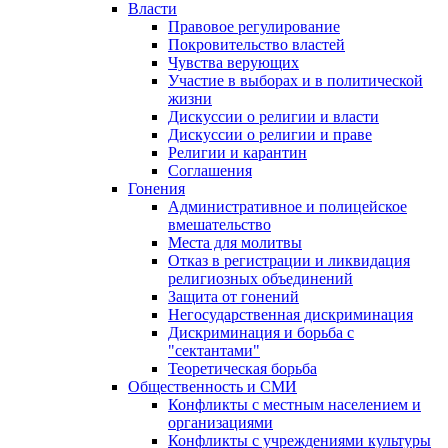
Власти
Правовое регулирование
Покровительство властей
Чувства верующих
Участие в выборах и в политической
жизни
Дискуссии о религии и власти
Дискуссии о религии и праве
Религии и карантин
Соглашения
Гонения
Административное и полицейское
вмешательство
Места для молитвы
Отказ в регистрации и ликвидация
религиозных объединений
Защита от гонений
Негосударственная дискриминация
Дискриминация и борьба с
"сектантами"
Теоретическая борьба
Общественность и СМИ
Конфликты с местным населением и
организациями
Конфликты с учреждениями культуры