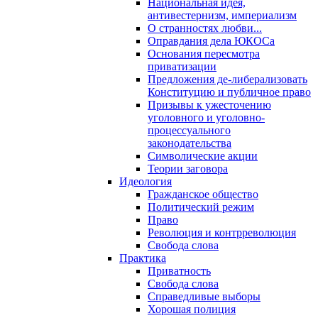
Национальная идея,
антивестернизм, империализм
О странностях любви...
Оправдания дела ЮКОСа
Основания пересмотра
приватизации
Предложения де-либерализовать
Конституцию и публичное право
Призывы к ужесточению
уголовного и уголовно-
процессуального
законодательства
Символические акции
Теории заговора
Идеология
Гражданское общество
Политический режим
Право
Революция и контрреволюция
Свобода слова
Практика
Приватность
Свобода слова
Справедливые выборы
Хорошая полиция