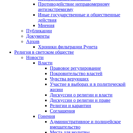
Противодействие неправомерному
антиэкстремизму
Иные государственные и общественные
действия
Мнения
Публикации
Документы
Архив
Хроники фильтрации Рунета
Религия в светском обществе
Новости
Власти
Правовое регулирование
Покровительство властей
Чувства верующих
Участие в выборах и в политической
жизни
Дискуссии о религии и власти
Дискуссии о религии и праве
Религии и карантин
Соглашения
Гонения
Административное и полицейское
вмешательство
Места для молитвы