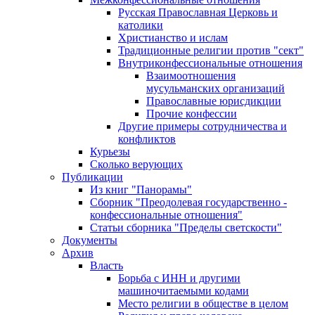
Русская Православная Церковь и
католики
Христианство и ислам
Традиционные религии против "сект"
Внутриконфессиональные отношения
Взаимоотношения
мусульманских организаций
Православные юрисдикции
Прочие конфессии
Другие примеры сотрудничества и
конфликтов
Курьезы
Сколько верующих
Публикации
Из книг "Панорамы"
Сборник "Преодолевая государственно -
конфессиональные отношения"
Статьи сборника "Пределы светскости"
Документы
Архив
Власть
Борьба с ИНН и другими
машиночитаемыми кодами
Место религии в обществе в целом