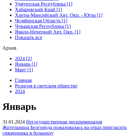
Удмуртская Республика [1]
Хабаровский Край [1]
Ханты-Мансийский Авт. Окр. - Югра [1]
Челябинская Область [1]
Чувашская Республика [1]
Ямало-Ненецкий Авт. Окр. [1]
Показать все
Архив
2024 [2]
Январь [1]
Март [1]
Главная
Религия в светском обществе
2024
Январь
31.01.2024
Негосударственная дискриминация
Жительница Белгорода пожаловалась на отказ пригласить
священника в больницу