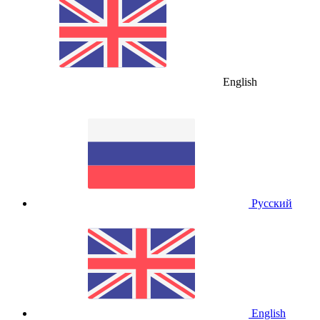
English
Русский
English