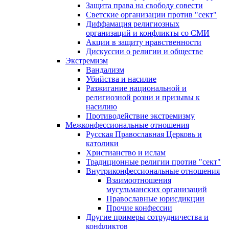
Защита права на свободу совести
Светские организации против "сект"
Диффамация религиозных
организаций и конфликты со СМИ
Акции в защиту нравственности
Дискуссии о религии и обществе
Экстремизм
Вандализм
Убийства и насилие
Разжигание национальной и
религиозной розни и призывы к
насилию
Противодействие экстремизму
Межконфессиональные отношения
Русская Православная Церковь и
католики
Христианство и ислам
Традиционные религии против "сект"
Внутриконфессиональные отношения
Взаимоотношения
мусульманских организаций
Православные юрисдикции
Прочие конфессии
Другие примеры сотрудничества и
конфликтов