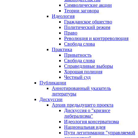
Символические акции
Теории заговора
Идеология
Гражданское общество
Политический режим
Право
Революция и контрреволюция
Свобода слова
Практика
Приватность
Свобода слова
Справедливые выборы
Хорошая полиция
Честный суд
Публикации
Аннотированный указатель
литературы
Дискуссии
Архив предыдущего проекта
Дискуссия о "кризисе
либерализма"
Идеология консерватизма
Национальная идея
Пути легитимации "управляемой