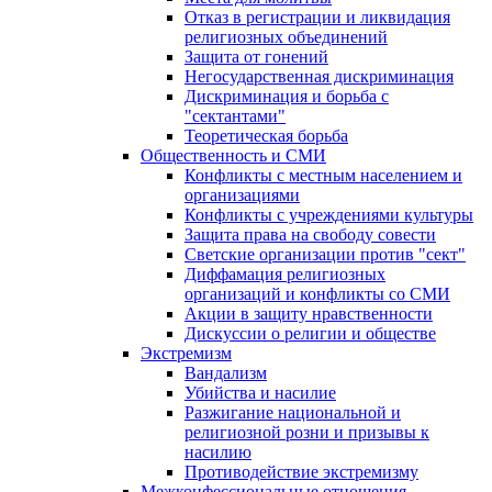
Отказ в регистрации и ликвидация
религиозных объединений
Защита от гонений
Негосударственная дискриминация
Дискриминация и борьба с
"сектантами"
Теоретическая борьба
Общественность и СМИ
Конфликты с местным населением и
организациями
Конфликты с учреждениями культуры
Защита права на свободу совести
Светские организации против "сект"
Диффамация религиозных
организаций и конфликты со СМИ
Акции в защиту нравственности
Дискуссии о религии и обществе
Экстремизм
Вандализм
Убийства и насилие
Разжигание национальной и
религиозной розни и призывы к
насилию
Противодействие экстремизму
Межконфессиональные отношения