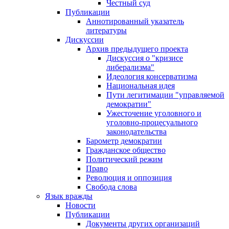
Честный суд
Публикации
Аннотированный указатель
литературы
Дискуссии
Архив предыдущего проекта
Дискуссия о "кризисе
либерализма"
Идеология консерватизма
Национальная идея
Пути легитимации "управляемой
демократии"
Ужесточение уголовного и
уголовно-процесуального
законодательства
Барометр демократии
Гражданское общество
Политический режим
Право
Революция и оппозиция
Свобода слова
Язык вражды
Новости
Публикации
Документы других организаций