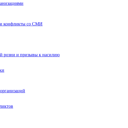
ганизациями
 и конфликты со СМИ
й розни и призывы к насилию
ки
организаций
ликтов