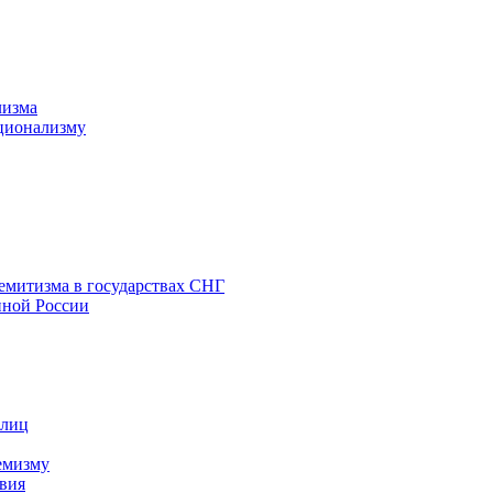
лизма
ционализму
емитизма в государствах СНГ
нной России
 лиц
емизму
вия