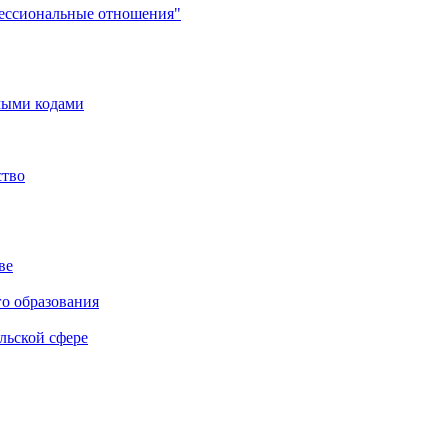
фессиональные отношения"
мыми кодами
ство
ве
го образования
льской сфере