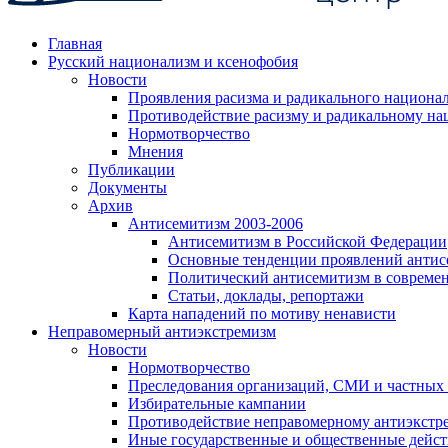
Главная
Русский национализм и ксенофобия
Новости
Проявления расизма и радикального национа
Противодействие расизму и радикальному на
Нормотворчество
Мнения
Публикации
Документы
Архив
Антисемитизм 2003-2006
Антисемитизм в Российской Федерации
Основные тенденции проявлений антис
Политический антисемитизм в совреме
Статьи, доклады, репортажи
Карта нападений по мотиву ненависти
Неправомерный антиэкстремизм
Новости
Нормотворчество
Преследования организаций, СМИ и частных
Избирательные кампании
Противодействие неправомерному антиэкстр
Иные государственные и общественные дейст