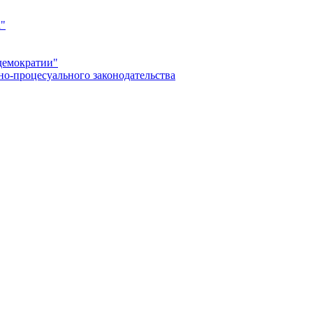
а"
демократии"
но-процесуального законодательства