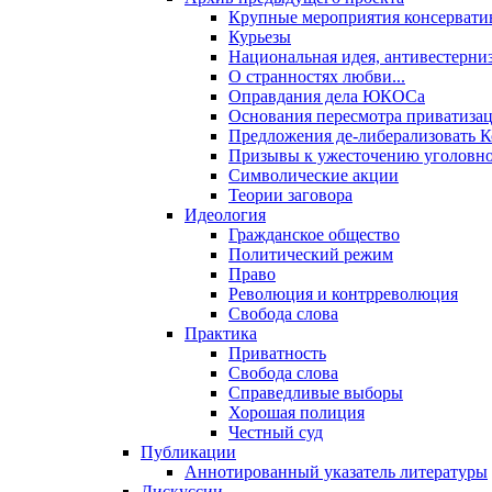
Крупные мероприятия консервати
Курьезы
Национальная идея, антивестерни
О странностях любви...
Оправдания дела ЮКОСа
Основания пересмотра приватиза
Предложения де-либерализовать 
Призывы к ужесточению уголовног
Символические акции
Теории заговора
Идеология
Гражданское общество
Политический режим
Право
Революция и контрреволюция
Свобода слова
Практика
Приватность
Свобода слова
Справедливые выборы
Хорошая полиция
Честный суд
Публикации
Аннотированный указатель литературы
Дискуссии