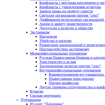
Конфликты с местным населением и ор
Конфликты с учреждениями культуры
Защита права на свободу совести
Светские организации против "сект"
Диффамация религиозных организаций
Акции в защиту нравственности
Дискуссии о религии и обществе
Экстремизм
Вандализм
Убийства и насилие
Разжигание национальной и религиозно
Противодействие экстремизму
Межконфессиональные отношения
Русская Православная Церковь и католи
Христианство и ислам
Традиционные религии против "сект"
Внутриконфессиональные отношения
Взаимоотношения мусульманских 
Православные юрисдикции
Прочие конфессии
Другие примеры сотрудничества и конф
Курьезы
Сколько верующих
Публикации
Из книг "Панорамы"