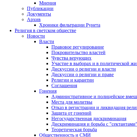
Мнения
Публикации
Документы
Архив
Хроники фильтрации Рунета
Религия в светском обществе
Новости
Власти
Правовое регулирование
Покровительство властей
Чувства верующих
Участие в выборах и в политической ж
Дискуссии о религии и власти
Дискуссии о религии и праве
Религии и карантин
Соглашения
Гонения
Административное и полицейское вмеш
Места для молитвы
Отказ в регистрации и ликвидация рел
Защита от гонений
Негосударственная дискриминация
Дискриминация и борьба с "сектантами
Теоретическая борьба
Общественность и СМИ