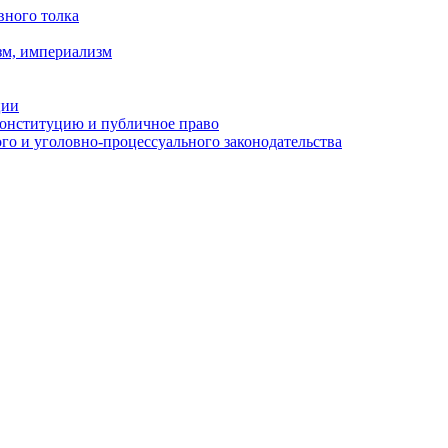
вного толка
зм, империализм
ции
Конституцию и публичное право
о и уголовно-процессуального законодательства