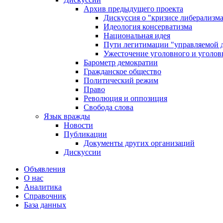
Архив предыдущего проекта
Дискуссия о "кризисе либерализм
Идеология консерватизма
Национальная идея
Пути легитимации "управляемой 
Ужесточение уголовного и уголов
Барометр демократии
Гражданское общество
Политический режим
Право
Революция и оппозиция
Свобода слова
Язык вражды
Новости
Публикации
Документы других организаций
Дискуссии
Объявления
О нас
Аналитика
Справочник
База данных