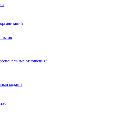
ки
организаций
ликтов
фессиональные отношения"
мыми кодами
ство