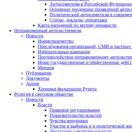
Антисемитизм в Российской Федерации
Основные тенденции проявлений антис
Политический антисемитизм в совреме
Статьи, доклады, репортажи
Карта нападений по мотиву ненависти
Неправомерный антиэкстремизм
Новости
Нормотворчество
Преследования организаций, СМИ и частных
Избирательные кампании
Противодействие неправомерному антиэкстр
Иные государственные и общественные дейст
Мнения
Публикации
Документы
Архив
Хроники фильтрации Рунета
Религия в светском обществе
Новости
Власти
Правовое регулирование
Покровительство властей
Чувства верующих
Участие в выборах и в политической ж
Дискуссии о религии и власти