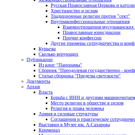
Русская Православная Церковь и католи
Христианство и ислам
Традиционные религии против "сект"
Внутриконфессиональные отношения
Взаимоотношения мусульманских 
Православные юрисдикции
Прочие конфессии
Другие примеры сотрудничества и конф
Курьезы
Сколько верующих
Публикации
Из книг "Панорамы"
Сборник "Преодолевая государственно - кон
Статьи сборника "Пределы светскости"
Документы
Архив
Власть
Борьба с ИНН и другими машиночитае
Место религии в обществе в целом
Религия и права человека
Армия и силовые структуры
Соглашения и практическое сотрудниче
Выставки в Музее им. А.Сахарова
Криминал