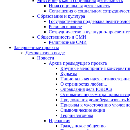
Миссионерская и социальная деятельность
Иная социальная деятельность
Соглашения о социальном сотрудничест
Образование и культура
Государственная поддержка религиозно
Религия в школе
Сотрудничество в культурно-просветите
Общественность и СМИ
Религиозные СМИ
Завершенные проекты
Демократия в осаде
Новости
Архив предыдущего проекта
Крупные мероприятия консервати
Курьезы
Национальная идея, антивестерни
О странностях любви...
Оправдания дела ЮКОСа
Основания пересмотра приватиза
Предложения де-либерализовать 
Призывы к ужесточению уголовног
Символические акции
Теории заговора
Идеология
Гражданское общество