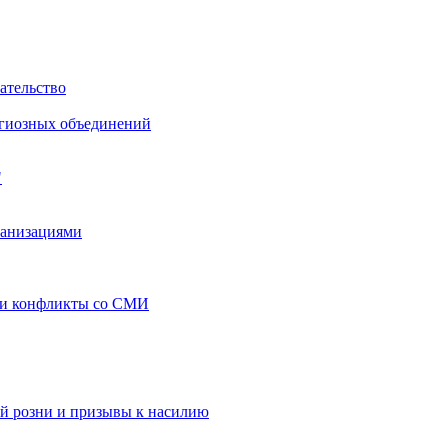
ательство
игиозных объединений
"
ганизациями
 и конфликты со СМИ
й розни и призывы к насилию