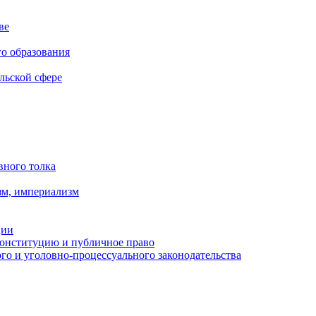
ве
го образования
льской сфере
вного толка
зм, империализм
ции
Конституцию и публичное право
о и уголовно-процессуального законодательства