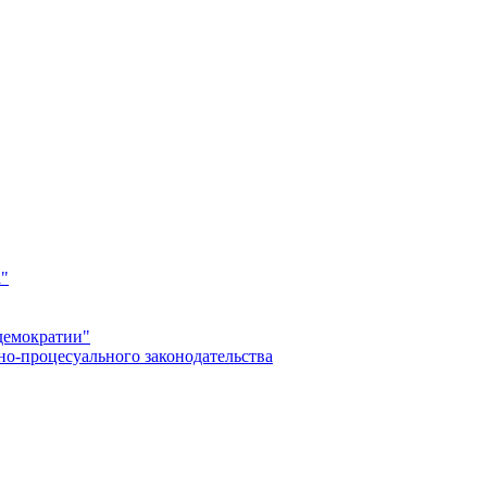
а"
демократии"
но-процесуального законодательства