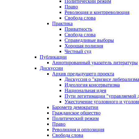
Политический режим
Право
Революция и контрреволюция
Свобода слова
Практика
Приватность
Свобода слова
Справедливые выборы
Хорошая полиция
Честный суд
Публикации
Аннотированный указатель литературы
Дискуссии
Архив предыдущего проекта
Дискуссия о "кризисе либерализм
Идеология консерватизма
Национальная идея
Пути легитимации "управляемой 
Ужесточение уголовного и уголов
Барометр демократии
Гражданское общество
Политический режим
Право
Революция и оппозиция
Свобода слова