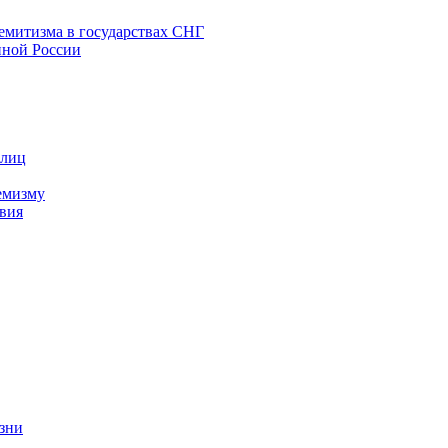
емитизма в государствах СНГ
нной России
 лиц
емизму
вия
изни