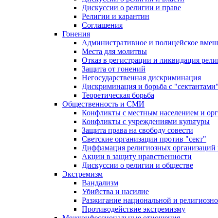
Дискуссии о религии и праве
Религии и карантин
Соглашения
Гонения
Административное и полицейское вмеш
Места для молитвы
Отказ в регистрации и ликвидация рел
Защита от гонений
Негосударственная дискриминация
Дискриминация и борьба с "сектантами
Теоретическая борьба
Общественность и СМИ
Конфликты с местным населением и ор
Конфликты с учреждениями культуры
Защита права на свободу совести
Светские организации против "сект"
Диффамация религиозных организаций
Акции в защиту нравственности
Дискуссии о религии и обществе
Экстремизм
Вандализм
Убийства и насилие
Разжигание национальной и религиозно
Противодействие экстремизму
Межконфессиональные отношения