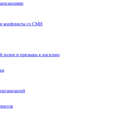
ганизациями
 и конфликты со СМИ
й розни и призывы к насилию
ки
организаций
ликтов