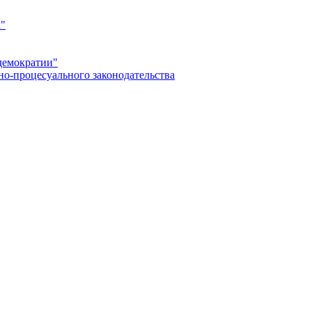
а"
демократии"
но-процесуального законодательства