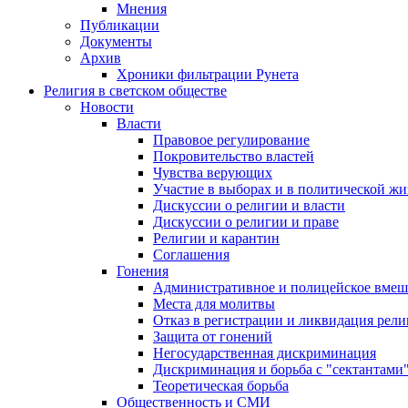
Мнения
Публикации
Документы
Архив
Хроники фильтрации Рунета
Религия в светском обществе
Новости
Власти
Правовое регулирование
Покровительство властей
Чувства верующих
Участие в выборах и в политической ж
Дискуссии о религии и власти
Дискуссии о религии и праве
Религии и карантин
Соглашения
Гонения
Административное и полицейское вмеш
Места для молитвы
Отказ в регистрации и ликвидация рел
Защита от гонений
Негосударственная дискриминация
Дискриминация и борьба с "сектантами
Теоретическая борьба
Общественность и СМИ