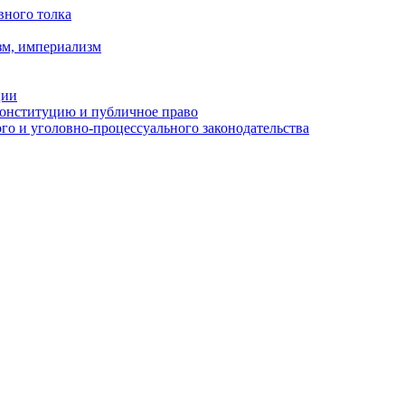
вного толка
зм, империализм
ции
Конституцию и публичное право
о и уголовно-процессуального законодательства