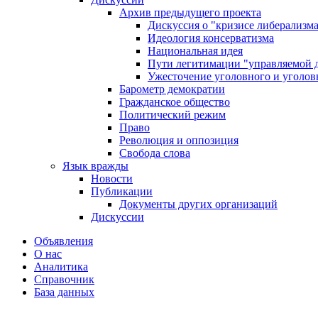
Архив предыдущего проекта
Дискуссия о "кризисе либерализм
Идеология консерватизма
Национальная идея
Пути легитимации "управляемой 
Ужесточение уголовного и уголов
Барометр демократии
Гражданское общество
Политический режим
Право
Революция и оппозиция
Свобода слова
Язык вражды
Новости
Публикации
Документы других организаций
Дискуссии
Объявления
О нас
Аналитика
Справочник
База данных