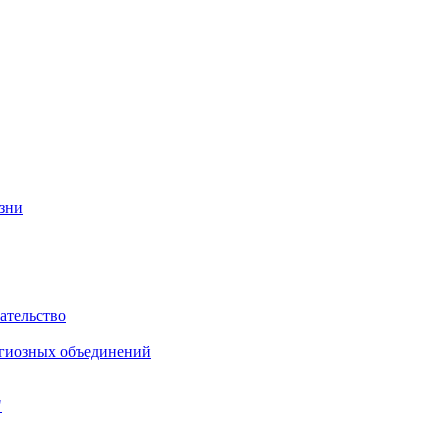
изни
ательство
игиозных объединений
"