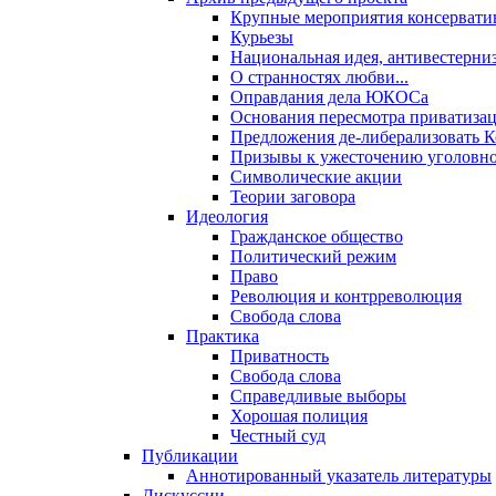
Крупные мероприятия консервати
Курьезы
Национальная идея, антивестерни
О странностях любви...
Оправдания дела ЮКОСа
Основания пересмотра приватиза
Предложения де-либерализовать 
Призывы к ужесточению уголовног
Символические акции
Теории заговора
Идеология
Гражданское общество
Политический режим
Право
Революция и контрреволюция
Свобода слова
Практика
Приватность
Свобода слова
Справедливые выборы
Хорошая полиция
Честный суд
Публикации
Аннотированный указатель литературы
Дискуссии