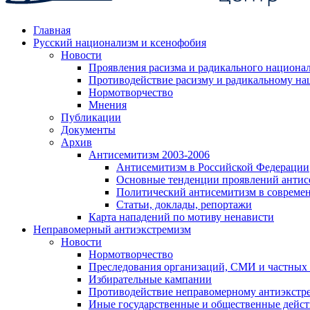
Главная
Русский национализм и ксенофобия
Новости
Проявления расизма и радикального национа
Противодействие расизму и радикальному на
Нормотворчество
Мнения
Публикации
Документы
Архив
Антисемитизм 2003-2006
Антисемитизм в Российской Федерации
Основные тенденции проявлений антис
Политический антисемитизм в совреме
Статьи, доклады, репортажи
Карта нападений по мотиву ненависти
Неправомерный антиэкстремизм
Новости
Нормотворчество
Преследования организаций, СМИ и частных
Избирательные кампании
Противодействие неправомерному антиэкстр
Иные государственные и общественные дейст