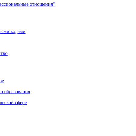
фессиональные отношения"
мыми кодами
ство
ве
го образования
льской сфере