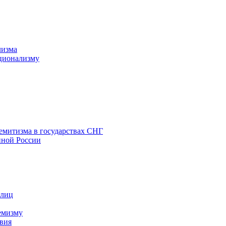
лизма
ционализму
емитизма в государствах СНГ
нной России
 лиц
емизму
вия