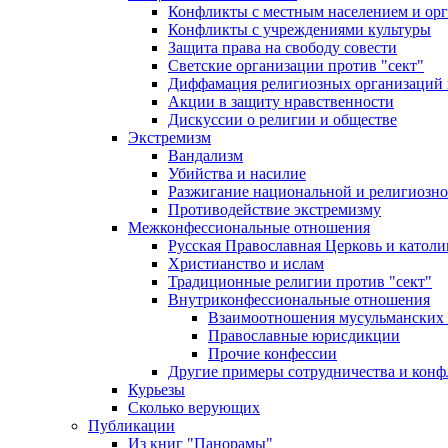
Конфликты с местным населением и ор
Конфликты с учреждениями культуры
Защита права на свободу совести
Светские организации против "сект"
Диффамация религиозных организаций
Акции в защиту нравственности
Дискуссии о религии и обществе
Экстремизм
Вандализм
Убийства и насилие
Разжигание национальной и религиозно
Противодействие экстремизму
Межконфессиональные отношения
Русская Православная Церковь и католи
Христианство и ислам
Традиционные религии против "сект"
Внутриконфессиональные отношения
Взаимоотношения мусульманских 
Православные юрисдикции
Прочие конфессии
Другие примеры сотрудничества и конф
Курьезы
Сколько верующих
Публикации
Из книг "Панорамы"