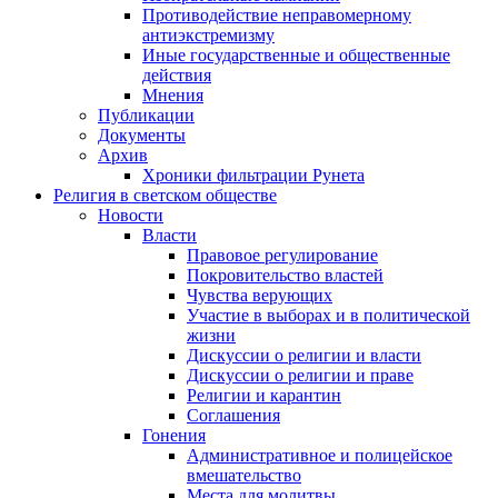
Противодействие неправомерному
антиэкстремизму
Иные государственные и общественные
действия
Мнения
Публикации
Документы
Архив
Хроники фильтрации Рунета
Религия в светском обществе
Новости
Власти
Правовое регулирование
Покровительство властей
Чувства верующих
Участие в выборах и в политической
жизни
Дискуссии о религии и власти
Дискуссии о религии и праве
Религии и карантин
Соглашения
Гонения
Административное и полицейское
вмешательство
Места для молитвы