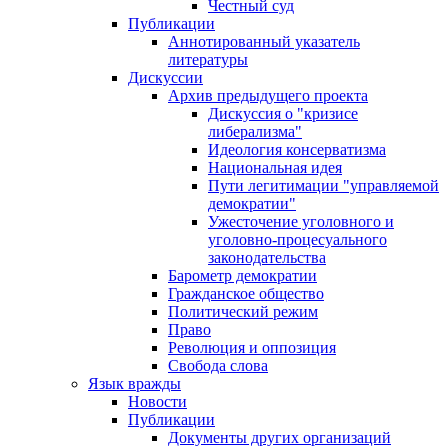
Честный суд
Публикации
Аннотированный указатель
литературы
Дискуссии
Архив предыдущего проекта
Дискуссия о "кризисе
либерализма"
Идеология консерватизма
Национальная идея
Пути легитимации "управляемой
демократии"
Ужесточение уголовного и
уголовно-процесуального
законодательства
Барометр демократии
Гражданское общество
Политический режим
Право
Революция и оппозиция
Свобода слова
Язык вражды
Новости
Публикации
Документы других организаций