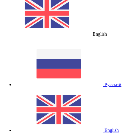
English
Русский
English