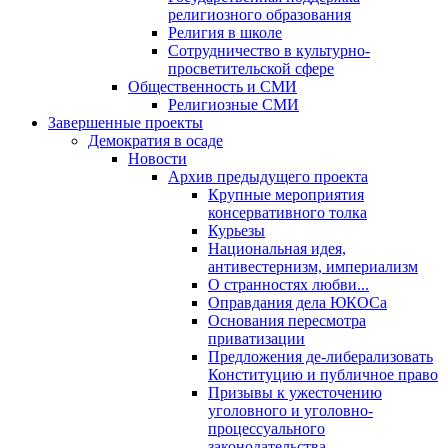
религиозного образования
Религия в школе
Сотрудничество в культурно-
просветительской сфере
Общественность и СМИ
Религиозные СМИ
Завершенные проекты
Демократия в осаде
Новости
Архив предыдущего проекта
Крупные мероприятия
консервативного толка
Курьезы
Национальная идея,
антивестернизм, империализм
О странностях любви...
Оправдания дела ЮКОСа
Основания пересмотра
приватизации
Предложения де-либерализовать
Конституцию и публичное право
Призывы к ужесточению
уголовного и уголовно-
процессуального
законодательства