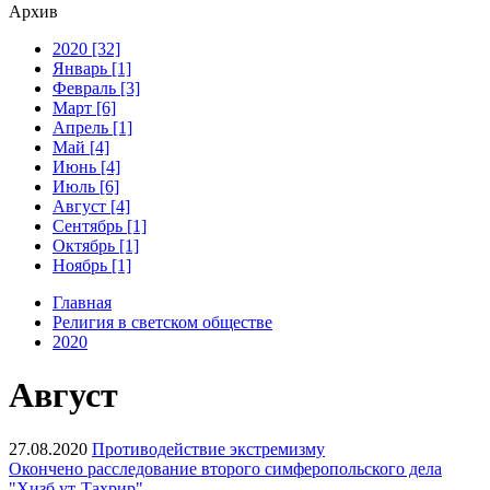
Архив
2020 [32]
Январь [1]
Февраль [3]
Март [6]
Апрель [1]
Май [4]
Июнь [4]
Июль [6]
Август [4]
Сентябрь [1]
Октябрь [1]
Ноябрь [1]
Главная
Религия в светском обществе
2020
Август
27.08.2020
Противодействие экстремизму
Окончено расследование второго симферопольского дела
"Хизб ут-Тахрир"