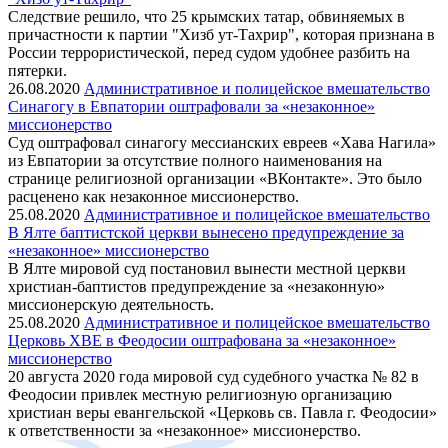
Следствие решило, что 25 крымских татар, обвиняемых в
причастности к партии "Хизб ут-Тахрир", которая признана в
России террористической, перед судом удобнее разбить на
пятерки.
26.08.2020
Административное и полицейское вмешательство
Синагогу в Евпатории оштрафовали за «незаконное»
миссионерство
Суд оштрафовал синагогу мессианских евреев «Хава Нагила»
из Евпатории за отсутствие полного наименования на
странице религиозной организации «ВКонтакте». Это было
расценено как незаконное миссионерство.
25.08.2020
Административное и полицейское вмешательство
В Ялте баптистской церкви вынесено предупреждение за
«незаконное» миссионерство
В Ялте мировой суд постановил вынести местной церкви
христиан-баптистов предупреждение за «незаконную»
миссионерскую деятельность.
25.08.2020
Административное и полицейское вмешательство
Церковь ХВЕ в Феодосии оштрафована за «незаконное»
миссионерство
20 августа 2020 года мировой суд судебного участка № 82 в
Феодосии привлек местную религиозную организацию
христиан веры евангельской «Церковь св. Павла г. Феодосии»
к ответственности за «незаконное» миссионерство.