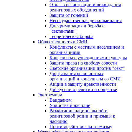
Отказ в регистрации и ликвидация
религиозных объединений
Защита от гонений
Негосударственная дискриминация
Дискриминация и борьба с
"сектантами"
Теоретическая борьба
Общественность и СМИ
Конфликты с местным населением и
организациями
Конфликты с учреждениями культуры
Защита права на свободу совести
Светские организации против "сект"
Диффамация религиозных
организаций и конфликты со СМИ
Акции в защиту нравственности
Дискуссии о религии и обществе
Экстремизм
Вандализм
Убийства и насилие
Разжигание национальной и
религиозной розни и призывы к
насилию
Противодействие экстремизму
Межконфессиональные отношения