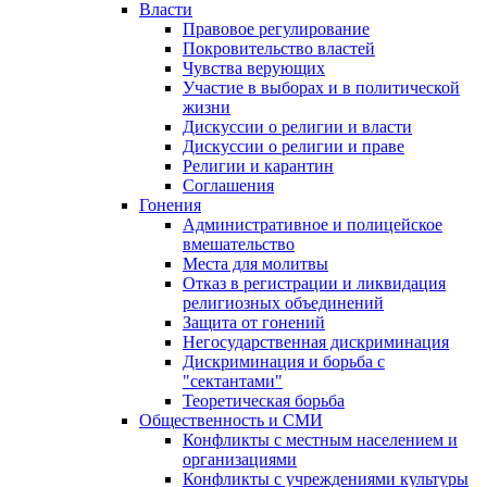
Власти
Правовое регулирование
Покровительство властей
Чувства верующих
Участие в выборах и в политической
жизни
Дискуссии о религии и власти
Дискуссии о религии и праве
Религии и карантин
Соглашения
Гонения
Административное и полицейское
вмешательство
Места для молитвы
Отказ в регистрации и ликвидация
религиозных объединений
Защита от гонений
Негосударственная дискриминация
Дискриминация и борьба с
"сектантами"
Теоретическая борьба
Общественность и СМИ
Конфликты с местным населением и
организациями
Конфликты с учреждениями культуры