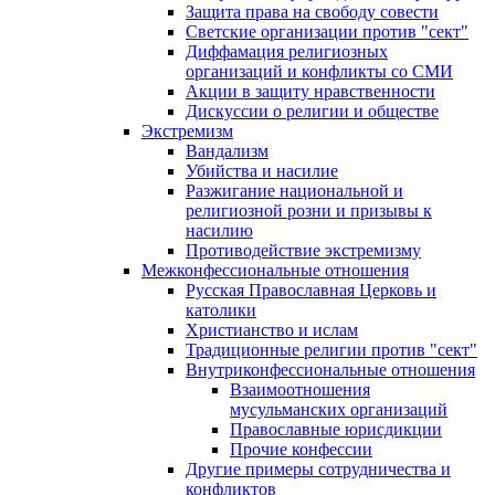
Защита права на свободу совести
Светские организации против "сект"
Диффамация религиозных
организаций и конфликты со СМИ
Акции в защиту нравственности
Дискуссии о религии и обществе
Экстремизм
Вандализм
Убийства и насилие
Разжигание национальной и
религиозной розни и призывы к
насилию
Противодействие экстремизму
Межконфессиональные отношения
Русская Православная Церковь и
католики
Христианство и ислам
Традиционные религии против "сект"
Внутриконфессиональные отношения
Взаимоотношения
мусульманских организаций
Православные юрисдикции
Прочие конфессии
Другие примеры сотрудничества и
конфликтов