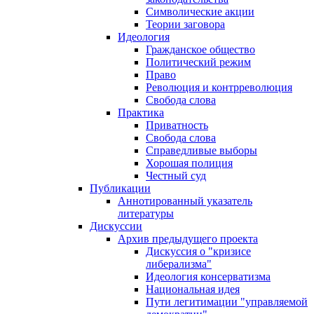
Символические акции
Теории заговора
Идеология
Гражданское общество
Политический режим
Право
Революция и контрреволюция
Свобода слова
Практика
Приватность
Свобода слова
Справедливые выборы
Хорошая полиция
Честный суд
Публикации
Аннотированный указатель
литературы
Дискуссии
Архив предыдущего проекта
Дискуссия о "кризисе
либерализма"
Идеология консерватизма
Национальная идея
Пути легитимации "управляемой