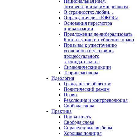
Национальная идея,
антивестернизм, империализм
О странностях любви...
Оправдания дела ЮКОСа
Основания пересмотра
приватизации
Предложения де-либерализовать
Конституцию и публичное право
Призывы к ужесточению
уголовного и уголовно-
процессуального
законодательства
Символические акции
Теории заговора
Идеология
Гражданское общество
Политический режим
Право
Революция и контрреволюция
Свобода слова
Практика
Приватность
Свобода слова
Справедливые выборы
Хорошая полиция