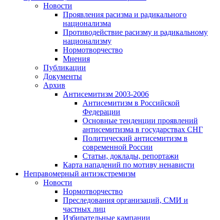
Новости
Проявления расизма и радикального
национализма
Противодействие расизму и радикальному
национализму
Нормотворчество
Мнения
Публикации
Документы
Архив
Антисемитизм 2003-2006
Антисемитизм в Российской
Федерации
Основные тенденции проявлений
антисемитизма в государствах СНГ
Политический антисемитизм в
современной России
Статьи, доклады, репортажи
Карта нападений по мотиву ненависти
Неправомерный антиэкстремизм
Новости
Нормотворчество
Преследования организаций, СМИ и
частных лиц
Избирательные кампании