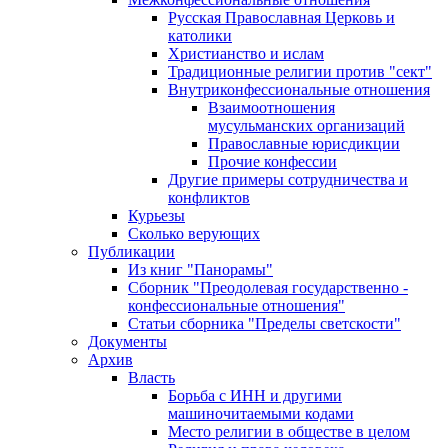
Русская Православная Церковь и
католики
Христианство и ислам
Традиционные религии против "сект"
Внутриконфессиональные отношения
Взаимоотношения
мусульманских организаций
Православные юрисдикции
Прочие конфессии
Другие примеры сотрудничества и
конфликтов
Курьезы
Сколько верующих
Публикации
Из книг "Панорамы"
Сборник "Преодолевая государственно -
конфессиональные отношения"
Статьи сборника "Пределы светскости"
Документы
Архив
Власть
Борьба с ИНН и другими
машиночитаемыми кодами
Место религии в обществе в целом