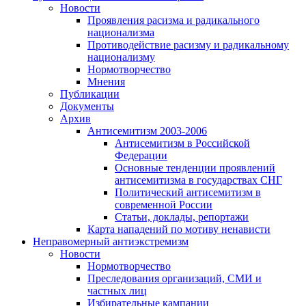
Новости
Проявления расизма и радикального
национализма
Противодействие расизму и радикальному
национализму
Нормотворчество
Мнения
Публикации
Документы
Архив
Антисемитизм 2003-2006
Антисемитизм в Российской
Федерации
Основные тенденции проявлений
антисемитизма в государствах СНГ
Политический антисемитизм в
современной России
Статьи, доклады, репортажи
Карта нападений по мотиву ненависти
Неправомерный антиэкстремизм
Новости
Нормотворчество
Преследования организаций, СМИ и
частных лиц
Избирательные кампании