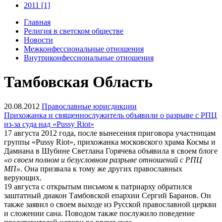
2011 [1]
Главная
Религия в светском обществе
Новости
Межконфессиональные отношения
Внутриконфессиональные отношения
Тамбовская Область
20.08.2012
Православные юрисдикции
Прихожанка и священнослужитель объявили о разрыве с РПЦ
из-за суда над «Pussy Riot»
17 августа 2012 года, после вынесения приговора участницам
группы «Pussy Riot», прихожанка московского храма Космы и
Дамиана в Шубине Светлана Горячева объявила в своем блоге
«о своем полном и безусловном разрыве отношений с РПЦ
МП»
. Она призвала к тому же других православных
верующих.
19 августа с открытым письмом к патриарху обратился
заштатный диакон Тамбовской епархии Сергий Баранов. Он
также заявил о своем выходе из Русской православной церкви
и сложении сана. Поводом также послужило поведение