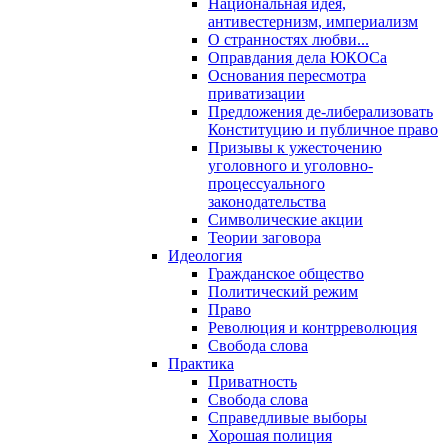
Национальная идея,
антивестернизм, империализм
О странностях любви...
Оправдания дела ЮКОСа
Основания пересмотра
приватизации
Предложения де-либерализовать
Конституцию и публичное право
Призывы к ужесточению
уголовного и уголовно-
процессуального
законодательства
Символические акции
Теории заговора
Идеология
Гражданское общество
Политический режим
Право
Революция и контрреволюция
Свобода слова
Практика
Приватность
Свобода слова
Справедливые выборы
Хорошая полиция