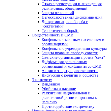
Отказ в регистрации и ликвидация
религиозных объединений
Защита от гонений
Негосударственная дискриминация
Дискриминация и борьба с
"сектантами"
Теоретическая борьба
Общественность и СМИ
Конфликты с местным населением и
организациями
Конфликты с учреждениями культуры
Защита права на свободу совести
Светские организации против "сект"
Диффамация религиозных
организаций и конфликты со СМИ
Акции в защиту нравственности
Дискуссии о религии и обществе
Экстремизм
Вандализм
Убийства и насилие
Разжигание национальной и
религиозной розни и призывы к
насилию
Противодействие экстремизму
Межконфессиональные отношения