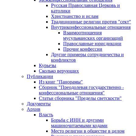
Русская Православная Церковь и
католики
Христианство и ислам
Традиционные религии против "сект"
Внутриконфессиональные отношения
Взаимоотношения
мусульманских организаций
Православные юрисдикции
Прочие конфессии
Другие примеры сотрудничества и
конфликтов
Курьезы
Сколько верующих
Публикации
Из книг "Панорамы"
Сборник "Преодолевая государственно -
конфессиональные отношения"
Статьи сборника "Пределы светскости"
Документы
Архив
Власть
Борьба с ИНН и другими
машиночитаемыми кодами
Место религии в обществе в целом