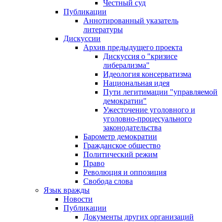
Честный суд
Публикации
Аннотированный указатель
литературы
Дискуссии
Архив предыдущего проекта
Дискуссия о "кризисе
либерализма"
Идеология консерватизма
Национальная идея
Пути легитимации "управляемой
демократии"
Ужесточение уголовного и
уголовно-процесуального
законодательства
Барометр демократии
Гражданское общество
Политический режим
Право
Революция и оппозиция
Свобода слова
Язык вражды
Новости
Публикации
Документы других организаций