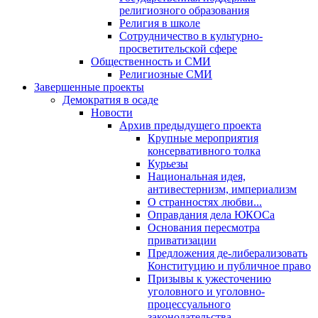
религиозного образования
Религия в школе
Сотрудничество в культурно-
просветительской сфере
Общественность и СМИ
Религиозные СМИ
Завершенные проекты
Демократия в осаде
Новости
Архив предыдущего проекта
Крупные мероприятия
консервативного толка
Курьезы
Национальная идея,
антивестернизм, империализм
О странностях любви...
Оправдания дела ЮКОСа
Основания пересмотра
приватизации
Предложения де-либерализовать
Конституцию и публичное право
Призывы к ужесточению
уголовного и уголовно-
процессуального
законодательства