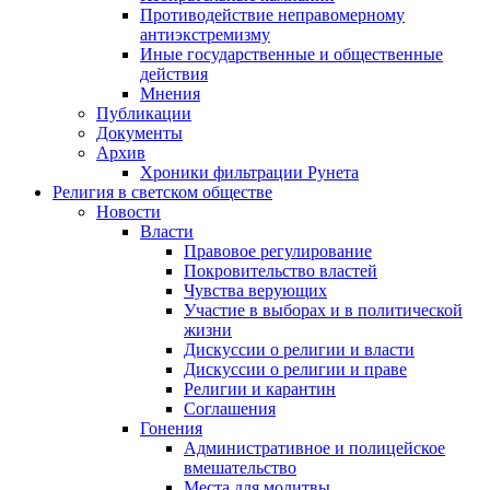
Противодействие неправомерному
антиэкстремизму
Иные государственные и общественные
действия
Мнения
Публикации
Документы
Архив
Хроники фильтрации Рунета
Религия в светском обществе
Новости
Власти
Правовое регулирование
Покровительство властей
Чувства верующих
Участие в выборах и в политической
жизни
Дискуссии о религии и власти
Дискуссии о религии и праве
Религии и карантин
Соглашения
Гонения
Административное и полицейское
вмешательство
Места для молитвы