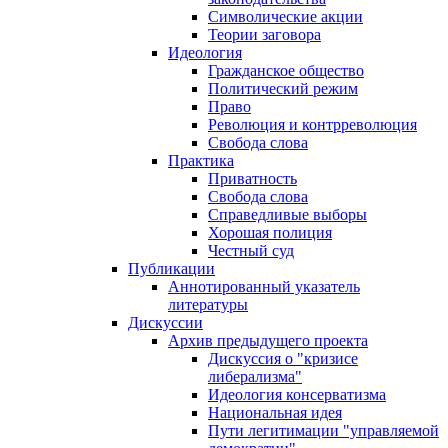
Символические акции
Теории заговора
Идеология
Гражданское общество
Политический режим
Право
Революция и контрреволюция
Свобода слова
Практика
Приватность
Свобода слова
Справедливые выборы
Хорошая полиция
Честный суд
Публикации
Аннотированный указатель
литературы
Дискуссии
Архив предыдущего проекта
Дискуссия о "кризисе
либерализма"
Идеология консерватизма
Национальная идея
Пути легитимации "управляемой