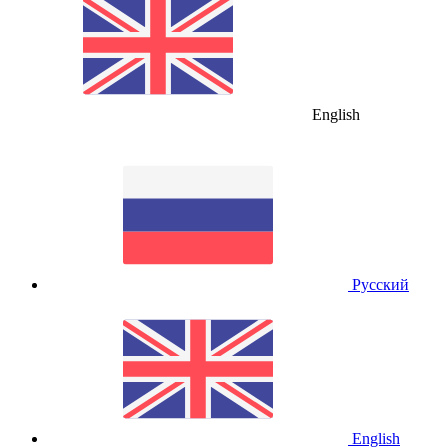
English
Русский
English