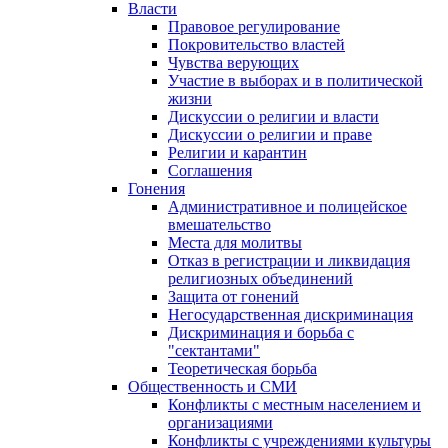
Власти
Правовое регулирование
Покровительство властей
Чувства верующих
Участие в выборах и в политической
жизни
Дискуссии о религии и власти
Дискуссии о религии и праве
Религии и карантин
Соглашения
Гонения
Административное и полицейское
вмешательство
Места для молитвы
Отказ в регистрации и ликвидация
религиозных объединений
Защита от гонений
Негосударственная дискриминация
Дискриминация и борьба с
"сектантами"
Теоретическая борьба
Общественность и СМИ
Конфликты с местным населением и
организациями
Конфликты с учреждениями культуры