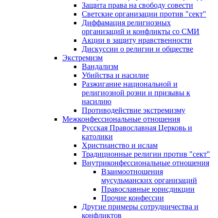
Защита права на свободу совести
Светские организации против "сект"
Диффамация религиозных
организаций и конфликты со СМИ
Акции в защиту нравственности
Дискуссии о религии и обществе
Экстремизм
Вандализм
Убийства и насилие
Разжигание национальной и
религиозной розни и призывы к
насилию
Противодействие экстремизму
Межконфессиональные отношения
Русская Православная Церковь и
католики
Христианство и ислам
Традиционные религии против "сект"
Внутриконфессиональные отношения
Взаимоотношения
мусульманских организаций
Православные юрисдикции
Прочие конфессии
Другие примеры сотрудничества и
конфликтов