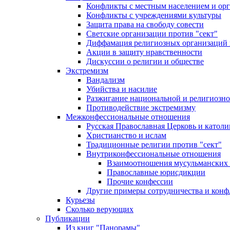
Конфликты с местным населением и ор
Конфликты с учреждениями культуры
Защита права на свободу совести
Светские организации против "сект"
Диффамация религиозных организаций
Акции в защиту нравственности
Дискуссии о религии и обществе
Экстремизм
Вандализм
Убийства и насилие
Разжигание национальной и религиозно
Противодействие экстремизму
Межконфессиональные отношения
Русская Православная Церковь и католи
Христианство и ислам
Традиционные религии против "сект"
Внутриконфессиональные отношения
Взаимоотношения мусульманских 
Православные юрисдикции
Прочие конфессии
Другие примеры сотрудничества и конф
Курьезы
Сколько верующих
Публикации
Из книг "Панорамы"