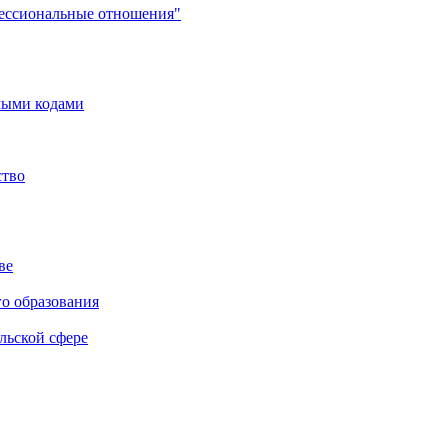
фессиональные отношения"
мыми кодами
ство
ве
го образования
льской сфере