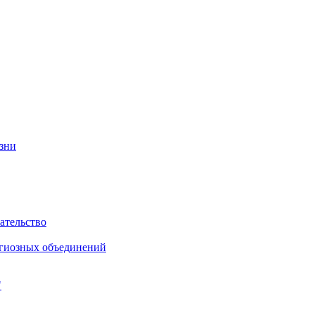
изни
ательство
игиозных объединений
"