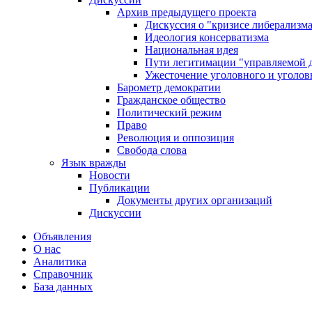
Архив предыдущего проекта
Дискуссия о "кризисе либерализм
Идеология консерватизма
Национальная идея
Пути легитимации "управляемой 
Ужесточение уголовного и уголов
Барометр демократии
Гражданское общество
Политический режим
Право
Революция и оппозиция
Свобода слова
Язык вражды
Новости
Публикации
Документы других организаций
Дискуссии
Объявления
О нас
Аналитика
Справочник
База данных