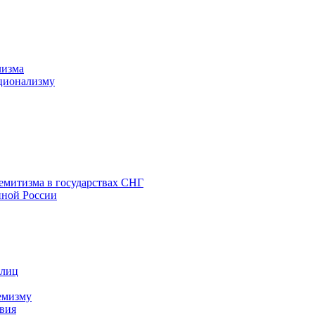
лизма
ционализму
емитизма в государствах СНГ
нной России
 лиц
емизму
вия