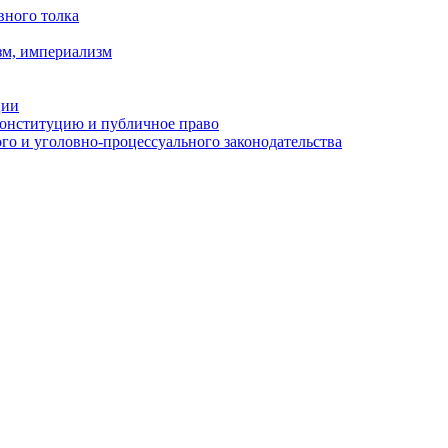
вного толка
зм, империализм
ции
Конституцию и публичное право
о и уголовно-процессуального законодательства