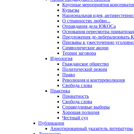
Крупные мероприятия консервати
Курьезы
Национальная идея, антивестерни
О странностях любви...
Оправдания дела ЮКОСа
Основания пересмотра приватиза
Предложения де-либерализовать 
Призывы к ужесточению уголовног
Символические акции
Теории заговора
Идеология
Гражданское общество
Политический режим
Право
Революция и контрреволюция
Свобода слова
Практика
Приватность
Свобода слова
Справедливые выборы
Хорошая полиция
Честный суд
Публикации
Аннотированный указатель литературы
Дискуссии