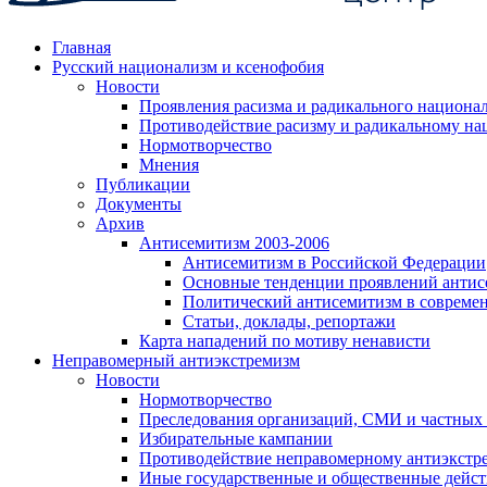
Главная
Русский национализм и ксенофобия
Новости
Проявления расизма и радикального национа
Противодействие расизму и радикальному на
Нормотворчество
Мнения
Публикации
Документы
Архив
Антисемитизм 2003-2006
Антисемитизм в Российской Федерации
Основные тенденции проявлений антис
Политический антисемитизм в совреме
Статьи, доклады, репортажи
Карта нападений по мотиву ненависти
Неправомерный антиэкстремизм
Новости
Нормотворчество
Преследования организаций, СМИ и частных
Избирательные кампании
Противодействие неправомерному антиэкстр
Иные государственные и общественные дейст