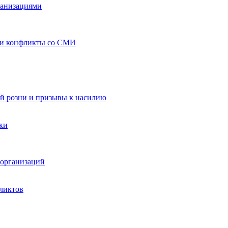
ганизациями
 и конфликты со СМИ
й розни и призывы к насилию
ки
организаций
ликтов