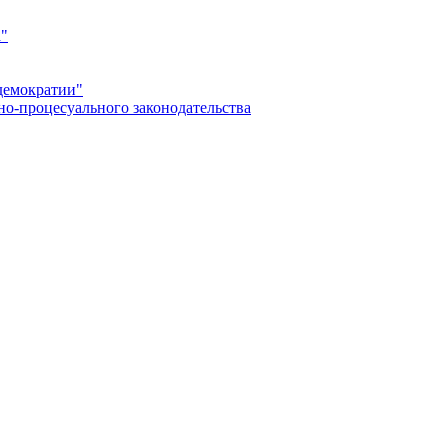
а"
демократии"
но-процесуального законодательства