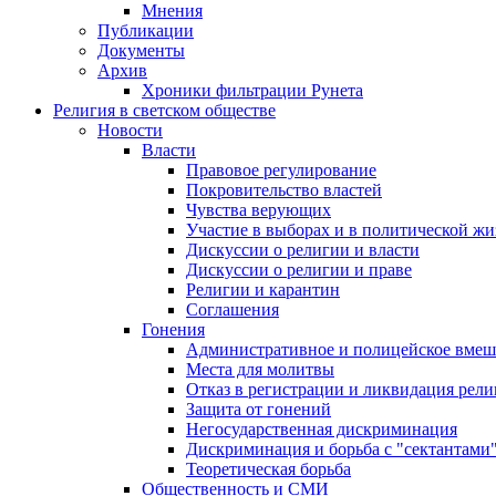
Мнения
Публикации
Документы
Архив
Хроники фильтрации Рунета
Религия в светском обществе
Новости
Власти
Правовое регулирование
Покровительство властей
Чувства верующих
Участие в выборах и в политической ж
Дискуссии о религии и власти
Дискуссии о религии и праве
Религии и карантин
Соглашения
Гонения
Административное и полицейское вмеш
Места для молитвы
Отказ в регистрации и ликвидация рел
Защита от гонений
Негосударственная дискриминация
Дискриминация и борьба с "сектантами
Теоретическая борьба
Общественность и СМИ