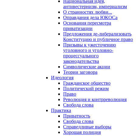
Национальная идея,
антивестернизм, империализм
О странностях любви...
Оправдания дела ЮКОСа
Основания пересмотра
приватизации
Предложения де-либерализовать
Конституцию и публичное право
Призывы к ужесточению
уголовного и уголовно-
процессуального
законодательства
Символические акции
Теории заговора
Идеология
Гражданское общество
Политический режим
Право
Революция и контрреволюция
Свобода слова
Практика
Приватность
Свобода слова
Справедливые выборы
Хорошая полиция