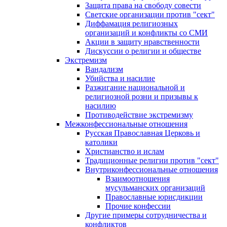
Защита права на свободу совести
Светские организации против "сект"
Диффамация религиозных
организаций и конфликты со СМИ
Акции в защиту нравственности
Дискуссии о религии и обществе
Экстремизм
Вандализм
Убийства и насилие
Разжигание национальной и
религиозной розни и призывы к
насилию
Противодействие экстремизму
Межконфессиональные отношения
Русская Православная Церковь и
католики
Христианство и ислам
Традиционные религии против "сект"
Внутриконфессиональные отношения
Взаимоотношения
мусульманских организаций
Православные юрисдикции
Прочие конфессии
Другие примеры сотрудничества и
конфликтов