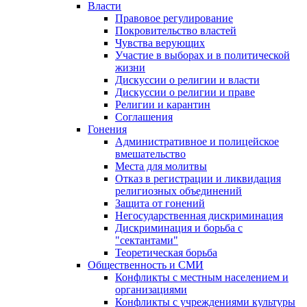
Власти
Правовое регулирование
Покровительство властей
Чувства верующих
Участие в выборах и в политической
жизни
Дискуссии о религии и власти
Дискуссии о религии и праве
Религии и карантин
Соглашения
Гонения
Административное и полицейское
вмешательство
Места для молитвы
Отказ в регистрации и ликвидация
религиозных объединений
Защита от гонений
Негосударственная дискриминация
Дискриминация и борьба с
"сектантами"
Теоретическая борьба
Общественность и СМИ
Конфликты с местным населением и
организациями
Конфликты с учреждениями культуры