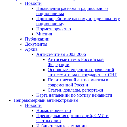
Новости
Проявления расизма и радикального
национализма
Противодействие расизму и радикальному
национализму
Нормотворчество
Мнения
Публикации
Документы
Архив
Антисемитизм 2003-2006
Антисемитизм в Российской
Федерации
Основные тенденции проявлений
антисемитизма в государствах СНГ
Политический антисемитизм в
современной России
Статьи, доклады, репортажи
Карта нападений по мотиву ненависти
Неправомерный антиэкстремизм
Новости
Нормотворчество
Преследования организаций, СМИ и
частных лиц
Избирательные кампании