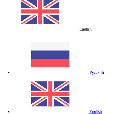
English
Русский
English