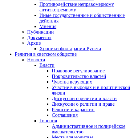
Противодействие неправомерному
антиэкстремизму
Иные государственные и общественные
действия
Мнения
Публикации
Документы
Архив
Хроники фильтрации Рунета
Религия в светском обществе
Новости
Власти
Правовое регулирование
Покровительство властей
Чувства верующих
Участие в выборах и в политической
жизни
Дискуссии о религии и власти
Дискуссии о религии и праве
Религии и карантин
Соглашения
Гонения
Административное и полицейское
вмешательство
Места для молитвы