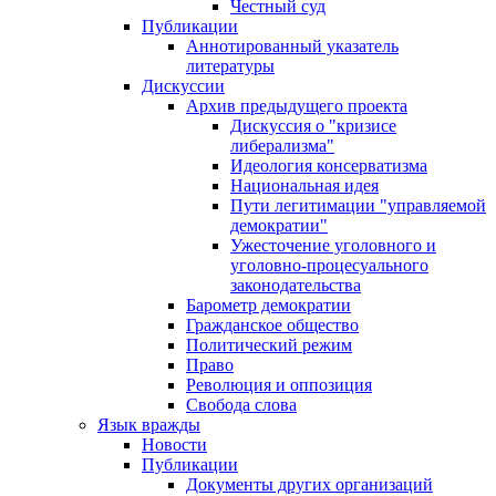
Честный суд
Публикации
Аннотированный указатель
литературы
Дискуссии
Архив предыдущего проекта
Дискуссия о "кризисе
либерализма"
Идеология консерватизма
Национальная идея
Пути легитимации "управляемой
демократии"
Ужесточение уголовного и
уголовно-процесуального
законодательства
Барометр демократии
Гражданское общество
Политический режим
Право
Революция и оппозиция
Свобода слова
Язык вражды
Новости
Публикации
Документы других организаций