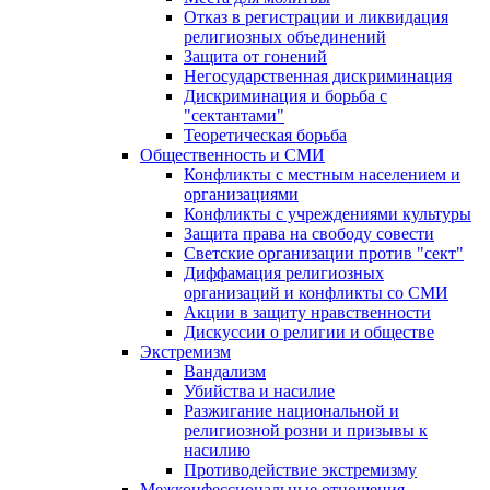
Отказ в регистрации и ликвидация
религиозных объединений
Защита от гонений
Негосударственная дискриминация
Дискриминация и борьба с
"сектантами"
Теоретическая борьба
Общественность и СМИ
Конфликты с местным населением и
организациями
Конфликты с учреждениями культуры
Защита права на свободу совести
Светские организации против "сект"
Диффамация религиозных
организаций и конфликты со СМИ
Акции в защиту нравственности
Дискуссии о религии и обществе
Экстремизм
Вандализм
Убийства и насилие
Разжигание национальной и
религиозной розни и призывы к
насилию
Противодействие экстремизму
Межконфессиональные отношения