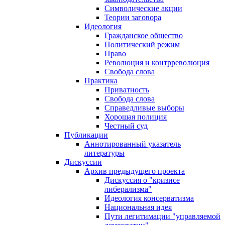
Символические акции
Теории заговора
Идеология
Гражданское общество
Политический режим
Право
Революция и контрреволюция
Свобода слова
Практика
Приватность
Свобода слова
Справедливые выборы
Хорошая полиция
Честный суд
Публикации
Аннотированный указатель
литературы
Дискуссии
Архив предыдущего проекта
Дискуссия о "кризисе
либерализма"
Идеология консерватизма
Национальная идея
Пути легитимации "управляемой