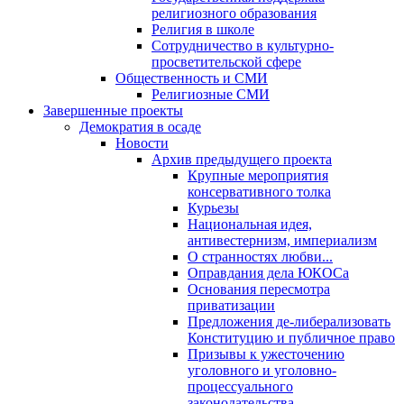
религиозного образования
Религия в школе
Сотрудничество в культурно-
просветительской сфере
Общественность и СМИ
Религиозные СМИ
Завершенные проекты
Демократия в осаде
Новости
Архив предыдущего проекта
Крупные мероприятия
консервативного толка
Курьезы
Национальная идея,
антивестернизм, империализм
О странностях любви...
Оправдания дела ЮКОСа
Основания пересмотра
приватизации
Предложения де-либерализовать
Конституцию и публичное право
Призывы к ужесточению
уголовного и уголовно-
процессуального
законодательства