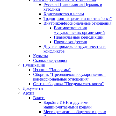
Русская Православная Церковь и
католики
Христианство и ислам
Традиционные религии против "сект"
Внутриконфессиональные отношения
Взаимоотношения
мусульманских организаций
Православные юрисдикции
Прочие конфессии
Другие примеры сотрудничества и
конфликтов
Курьезы
Сколько верующих
Публикации
Из книг "Панорамы"
Сборник "Преодолевая государственно -
конфессиональные отношения"
Статьи сборника "Пределы светскости"
Документы
Архив
Власть
Борьба с ИНН и другими
машиночитаемыми кодами
Место религии в обществе в целом