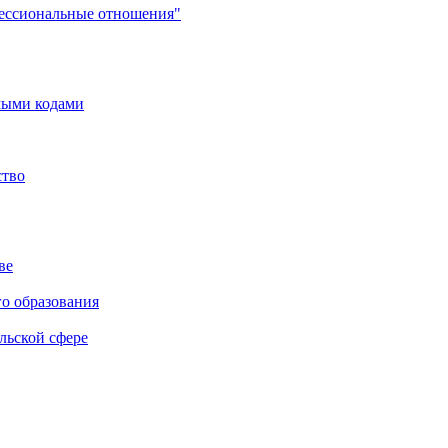
фессиональные отношения"
мыми кодами
ство
ве
го образования
льской сфере