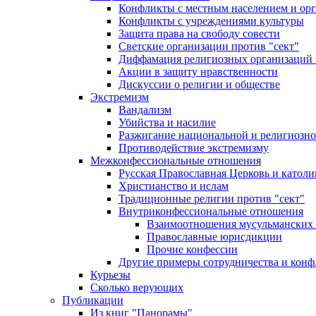
Конфликты с местным населением и ор
Конфликты с учреждениями культуры
Защита права на свободу совести
Светские организации против "сект"
Диффамация религиозных организаций
Акции в защиту нравственности
Дискуссии о религии и обществе
Экстремизм
Вандализм
Убийства и насилие
Разжигание национальной и религиозно
Противодействие экстремизму
Межконфессиональные отношения
Русская Православная Церковь и католи
Христианство и ислам
Традиционные религии против "сект"
Внутриконфессиональные отношения
Взаимоотношения мусульманских 
Православные юрисдикции
Прочие конфессии
Другие примеры сотрудничества и конф
Курьезы
Сколько верующих
Публикации
Из книг "Панорамы"