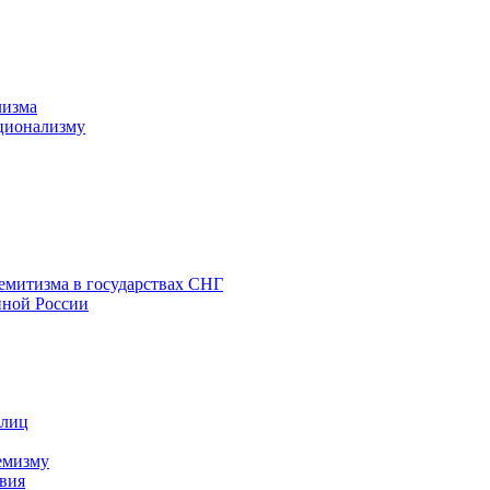
лизма
ционализму
емитизма в государствах СНГ
нной России
 лиц
емизму
вия