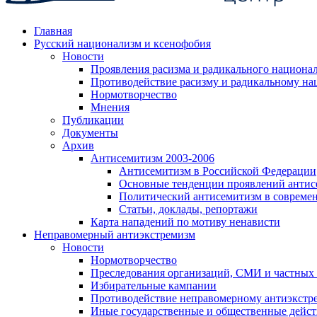
Главная
Русский национализм и ксенофобия
Новости
Проявления расизма и радикального национа
Противодействие расизму и радикальному на
Нормотворчество
Мнения
Публикации
Документы
Архив
Антисемитизм 2003-2006
Антисемитизм в Российской Федерации
Основные тенденции проявлений антис
Политический антисемитизм в совреме
Статьи, доклады, репортажи
Карта нападений по мотиву ненависти
Неправомерный антиэкстремизм
Новости
Нормотворчество
Преследования организаций, СМИ и частных
Избирательные кампании
Противодействие неправомерному антиэкстр
Иные государственные и общественные дейст