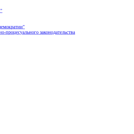
а"
демократии"
но-процесуального законодательства