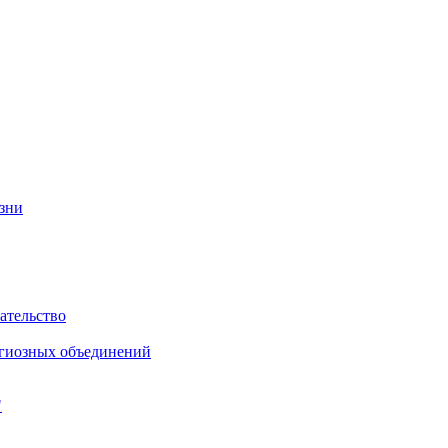
изни
ательство
игиозных объединений
"