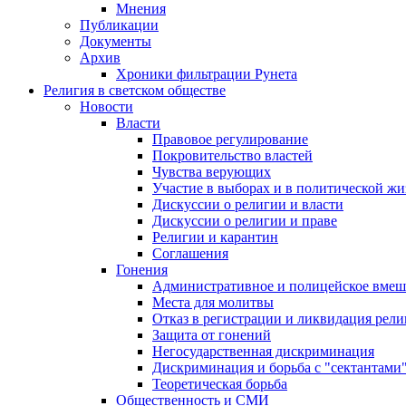
Мнения
Публикации
Документы
Архив
Хроники фильтрации Рунета
Религия в светском обществе
Новости
Власти
Правовое регулирование
Покровительство властей
Чувства верующих
Участие в выборах и в политической ж
Дискуссии о религии и власти
Дискуссии о религии и праве
Религии и карантин
Соглашения
Гонения
Административное и полицейское вмеш
Места для молитвы
Отказ в регистрации и ликвидация рел
Защита от гонений
Негосударственная дискриминация
Дискриминация и борьба с "сектантами
Теоретическая борьба
Общественность и СМИ