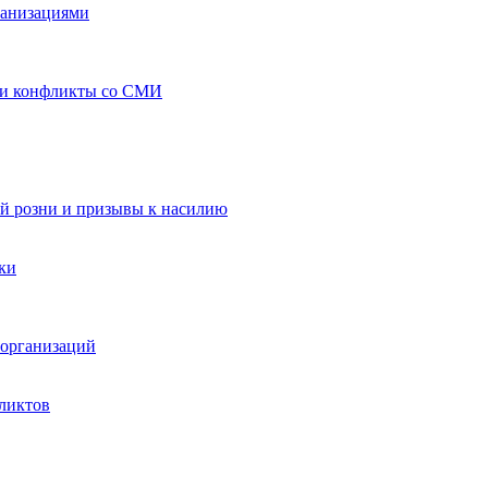
ганизациями
 и конфликты со СМИ
й розни и призывы к насилию
ки
организаций
ликтов