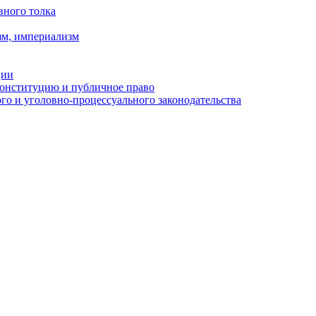
вного толка
зм, империализм
ции
Конституцию и публичное право
о и уголовно-процессуального законодательства