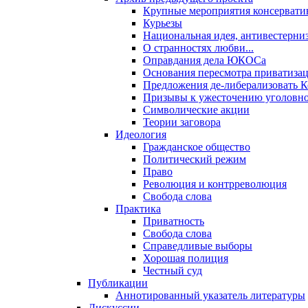
Крупные мероприятия консервати
Курьезы
Национальная идея, антивестерни
О странностях любви...
Оправдания дела ЮКОСа
Основания пересмотра приватиза
Предложения де-либерализовать 
Призывы к ужесточению уголовног
Символические акции
Теории заговора
Идеология
Гражданское общество
Политический режим
Право
Революция и контрреволюция
Свобода слова
Практика
Приватность
Свобода слова
Справедливые выборы
Хорошая полиция
Честный суд
Публикации
Аннотированный указатель литературы
Дискуссии