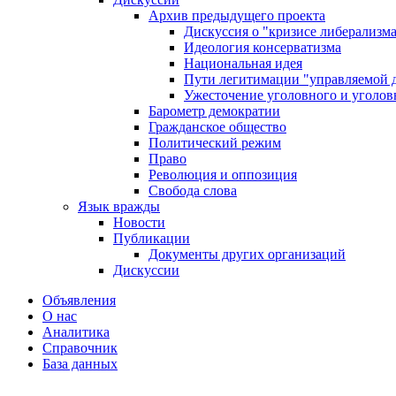
Архив предыдущего проекта
Дискуссия о "кризисе либерализм
Идеология консерватизма
Национальная идея
Пути легитимации "управляемой 
Ужесточение уголовного и уголов
Барометр демократии
Гражданское общество
Политический режим
Право
Революция и оппозиция
Свобода слова
Язык вражды
Новости
Публикации
Документы других организаций
Дискуссии
Объявления
О нас
Аналитика
Справочник
База данных