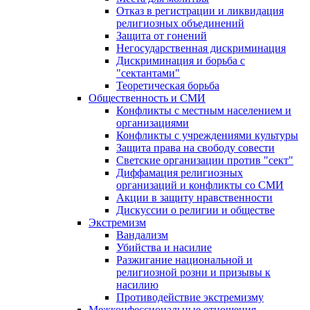
Отказ в регистрации и ликвидация
религиозных объединений
Защита от гонений
Негосударственная дискриминация
Дискриминация и борьба с
"сектантами"
Теоретическая борьба
Общественность и СМИ
Конфликты с местным населением и
организациями
Конфликты с учреждениями культуры
Защита права на свободу совести
Светские организации против "сект"
Диффамация религиозных
организаций и конфликты со СМИ
Акции в защиту нравственности
Дискуссии о религии и обществе
Экстремизм
Вандализм
Убийства и насилие
Разжигание национальной и
религиозной розни и призывы к
насилию
Противодействие экстремизму
Межконфессиональные отношения