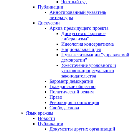
Честный суд
Публикации
Аннотированный указатель
литературы
Дискуссии
Архив предыдущего проекта
Дискуссия о "кризисе
либерализма"
Идеология консерватизма
Национальная идея
Пути легитимации "управляемой
демократии"
Ужесточение уголовного и
уголовно-процесуального
законодательства
Барометр демократии
Гражданское общество
Политический режим
Право
Революция и оппозиция
Свобода слова
Язык вражды
Новости
Публикации
Документы других организаций