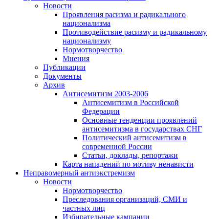
Новости
Проявления расизма и радикального
национализма
Противодействие расизму и радикальному
национализму
Нормотворчество
Мнения
Публикации
Документы
Архив
Антисемитизм 2003-2006
Антисемитизм в Российской
Федерации
Основные тенденции проявлений
антисемитизма в государствах СНГ
Политический антисемитизм в
современной России
Статьи, доклады, репортажи
Карта нападений по мотиву ненависти
Неправомерный антиэкстремизм
Новости
Нормотворчество
Преследования организаций, СМИ и
частных лиц
Избирательные кампании