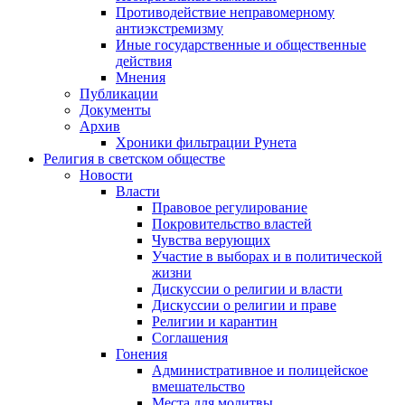
Противодействие неправомерному
антиэкстремизму
Иные государственные и общественные
действия
Мнения
Публикации
Документы
Архив
Хроники фильтрации Рунета
Религия в светском обществе
Новости
Власти
Правовое регулирование
Покровительство властей
Чувства верующих
Участие в выборах и в политической
жизни
Дискуссии о религии и власти
Дискуссии о религии и праве
Религии и карантин
Соглашения
Гонения
Административное и полицейское
вмешательство
Места для молитвы