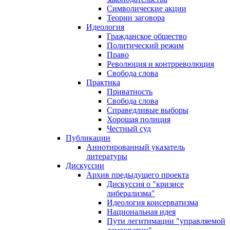
Символические акции
Теории заговора
Идеология
Гражданское общество
Политический режим
Право
Революция и контрреволюция
Свобода слова
Практика
Приватность
Свобода слова
Справедливые выборы
Хорошая полиция
Честный суд
Публикации
Аннотированный указатель
литературы
Дискуссии
Архив предыдущего проекта
Дискуссия о "кризисе
либерализма"
Идеология консерватизма
Национальная идея
Пути легитимации "управляемой