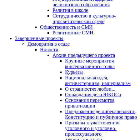
религиозного образования
Религия в школе
Сотрудничество в культурно-
просветительской сфере
Общественность и СМИ
Религиозные СМИ
Завершенные проекты
Демократия в осаде
Новости
Архив предыдущего проекта
Крупные мероприятия
консервативного толка
Курьезы
Национальная идея,
антивестернизм, империализм
О странностях любви...
Оправдания дела ЮКОСа
Основания пересмотра
приватизации
Предложения де-либерализовать
Конституцию и публичное право
Призывы к ужесточению
уголовного и уголовно-
процессуального
законодательства