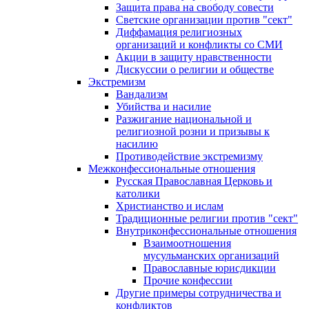
Защита права на свободу совести
Светские организации против "сект"
Диффамация религиозных
организаций и конфликты со СМИ
Акции в защиту нравственности
Дискуссии о религии и обществе
Экстремизм
Вандализм
Убийства и насилие
Разжигание национальной и
религиозной розни и призывы к
насилию
Противодействие экстремизму
Межконфессиональные отношения
Русская Православная Церковь и
католики
Христианство и ислам
Традиционные религии против "сект"
Внутриконфессиональные отношения
Взаимоотношения
мусульманских организаций
Православные юрисдикции
Прочие конфессии
Другие примеры сотрудничества и
конфликтов