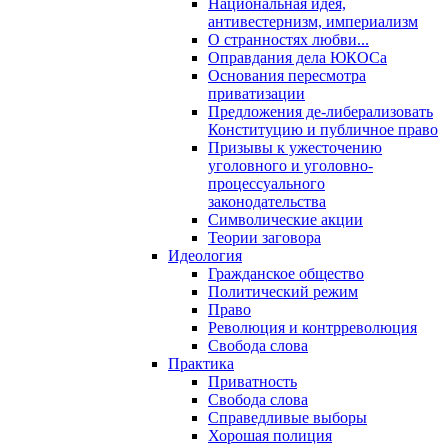
Национальная идея,
антивестернизм, империализм
О странностях любви...
Оправдания дела ЮКОСа
Основания пересмотра
приватизации
Предложения де-либерализовать
Конституцию и публичное право
Призывы к ужесточению
уголовного и уголовно-
процессуального
законодательства
Символические акции
Теории заговора
Идеология
Гражданское общество
Политический режим
Право
Революция и контрреволюция
Свобода слова
Практика
Приватность
Свобода слова
Справедливые выборы
Хорошая полиция