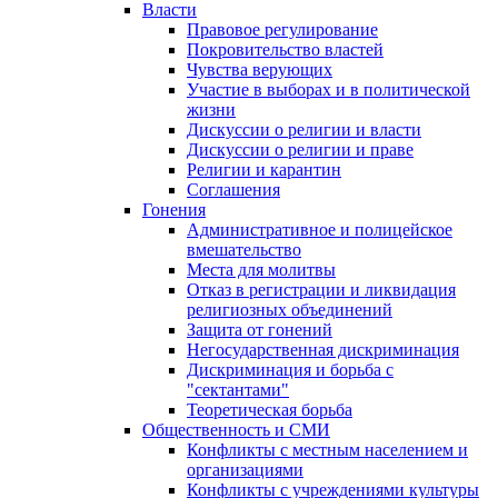
Власти
Правовое регулирование
Покровительство властей
Чувства верующих
Участие в выборах и в политической
жизни
Дискуссии о религии и власти
Дискуссии о религии и праве
Религии и карантин
Соглашения
Гонения
Административное и полицейское
вмешательство
Места для молитвы
Отказ в регистрации и ликвидация
религиозных объединений
Защита от гонений
Негосударственная дискриминация
Дискриминация и борьба с
"сектантами"
Теоретическая борьба
Общественность и СМИ
Конфликты с местным населением и
организациями
Конфликты с учреждениями культуры