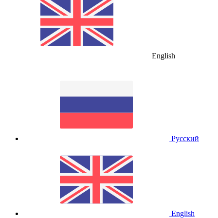
English
Русский
English