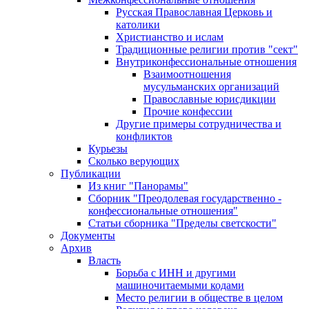
Русская Православная Церковь и
католики
Христианство и ислам
Традиционные религии против "сект"
Внутриконфессиональные отношения
Взаимоотношения
мусульманских организаций
Православные юрисдикции
Прочие конфессии
Другие примеры сотрудничества и
конфликтов
Курьезы
Сколько верующих
Публикации
Из книг "Панорамы"
Сборник "Преодолевая государственно -
конфессиональные отношения"
Статьи сборника "Пределы светскости"
Документы
Архив
Власть
Борьба с ИНН и другими
машиночитаемыми кодами
Место религии в обществе в целом