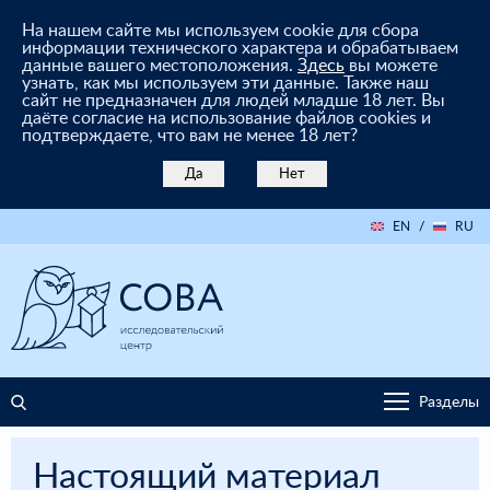
На нашем сайте мы используем cookie для сбора
информации технического характера и обрабатываем
данные вашего местоположения.
Здесь
вы можете
узнать, как мы используем эти данные. Также наш
сайт не предназначен для людей младше 18 лет. Вы
даёте согласие на использование файлов cookies и
подтверждаете, что вам не менее 18 лет?
Да
Нет
EN
/
RU
Разделы
Настоящий материал