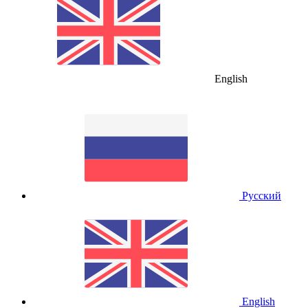
English
Русский
English