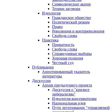
Символические акции
Теории заговора
Идеология
Гражданское общество
Политический режим
Право
Революция и контрреволюция
Свобода слова
Практика
Приватность
Свобода слова
Справедливые выборы
Хорошая полиция
Честный суд
Публикации
Аннотированный указатель
литературы
Дискуссии
Архив предыдущего проекта
Дискуссия о "кризисе
либерализма"
Идеология консерватизма
Национальная идея
Пути легитимации "управляемой