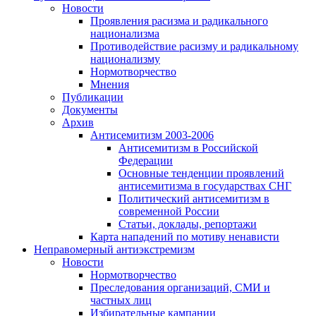
Новости
Проявления расизма и радикального
национализма
Противодействие расизму и радикальному
национализму
Нормотворчество
Мнения
Публикации
Документы
Архив
Антисемитизм 2003-2006
Антисемитизм в Российской
Федерации
Основные тенденции проявлений
антисемитизма в государствах СНГ
Политический антисемитизм в
современной России
Статьи, доклады, репортажи
Карта нападений по мотиву ненависти
Неправомерный антиэкстремизм
Новости
Нормотворчество
Преследования организаций, СМИ и
частных лиц
Избирательные кампании