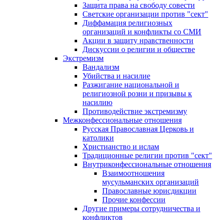
Защита права на свободу совести
Светские организации против "сект"
Диффамация религиозных
организаций и конфликты со СМИ
Акции в защиту нравственности
Дискуссии о религии и обществе
Экстремизм
Вандализм
Убийства и насилие
Разжигание национальной и
религиозной розни и призывы к
насилию
Противодействие экстремизму
Межконфессиональные отношения
Русская Православная Церковь и
католики
Христианство и ислам
Традиционные религии против "сект"
Внутриконфессиональные отношения
Взаимоотношения
мусульманских организаций
Православные юрисдикции
Прочие конфессии
Другие примеры сотрудничества и
конфликтов