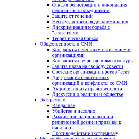
Отказ в регистрации и ликвидация
религиозных объединений
Защита от гонений
Негосударственная дискриминация
Дискриминация и борьба с
"сектантами"
Теоретическая борьба
Общественность и СМИ
Конфликты с местным населением и
организациями
Конфликты с учреждениями культуры
Защита права на свободу совести
Светские организации против "сект"
Диффамация религиозных
организаций и конфликты со СМИ
Акции в защиту нравственности
Дискуссии о религии и обществе
Экстремизм
Вандализм
Убийства и насилие
Разжигание национальной и
религиозной розни и призывы к
насилию
Противодействие экстремизму
Межконфессиональные отношения