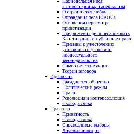
Национальная идея,
антивестернизм, империализм
О странностях любви...
Оправдания дела ЮКОСа
Основания пересмотра
приватизации
Предложения де-либерализовать
Конституцию и публичное право
Призывы к ужесточению
уголовного и уголовно-
процессуального
законодательства
Символические акции
Теории заговора
Идеология
Гражданское общество
Политический режим
Право
Революция и контрреволюция
Свобода слова
Практика
Приватность
Свобода слова
Справедливые выборы
Хорошая полиция