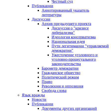
Честный суд
Публикации
Аннотированный указатель
литературы
Дискуссии
Архив предыдущего проекта
Дискуссия о "кризисе
либерализма"
Идеология консерватизма
Национальная идея
Пути легитимации "управляемой
демократии"
Ужесточение уголовного и
уголовно-процесуального
законодательства
Барометр демократии
Гражданское общество
Политический режим
Право
Революция и оппозиция
Свобода слова
Язык вражды
Новости
Публикации
Документы других организаций