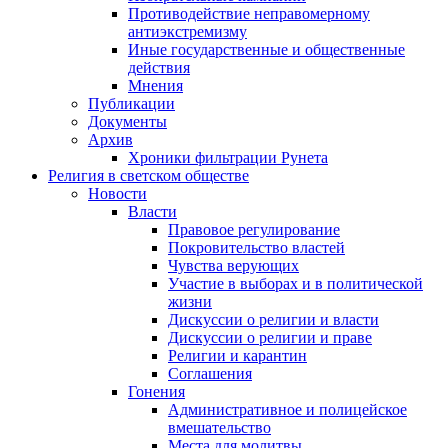
Противодействие неправомерному
антиэкстремизму
Иные государственные и общественные
действия
Мнения
Публикации
Документы
Архив
Хроники фильтрации Рунета
Религия в светском обществе
Новости
Власти
Правовое регулирование
Покровительство властей
Чувства верующих
Участие в выборах и в политической
жизни
Дискуссии о религии и власти
Дискуссии о религии и праве
Религии и карантин
Соглашения
Гонения
Административное и полицейское
вмешательство
Места для молитвы