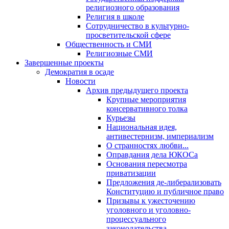
религиозного образования
Религия в школе
Сотрудничество в культурно-
просветительской сфере
Общественность и СМИ
Религиозные СМИ
Завершенные проекты
Демократия в осаде
Новости
Архив предыдущего проекта
Крупные мероприятия
консервативного толка
Курьезы
Национальная идея,
антивестернизм, империализм
О странностях любви...
Оправдания дела ЮКОСа
Основания пересмотра
приватизации
Предложения де-либерализовать
Конституцию и публичное право
Призывы к ужесточению
уголовного и уголовно-
процессуального
законодательства