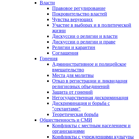
Власти
Правовое регулирование
Покровительство властей
Чувства верующих
Участие в выборах и в политической
жизни
Дискуссии о религии и власти
Дискуссии о религии и праве
Религии и карантин
Соглашения
Гонения
Административное и полицейское
вмешательство
Места для молитвы
Отказ в регистрации и ликвидация
религиозных объединений
Защита от гонений
Негосударственная дискриминация
Дискриминация и борьба с
"сектантами"
Теоретическая борьба
Общественность и СМИ
Конфликты с местным населением и
организациями
Конфликты с учреждениями культуры