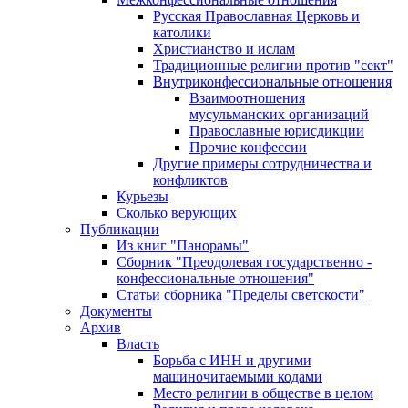
Русская Православная Церковь и
католики
Христианство и ислам
Традиционные религии против "сект"
Внутриконфессиональные отношения
Взаимоотношения
мусульманских организаций
Православные юрисдикции
Прочие конфессии
Другие примеры сотрудничества и
конфликтов
Курьезы
Сколько верующих
Публикации
Из книг "Панорамы"
Сборник "Преодолевая государственно -
конфессиональные отношения"
Статьи сборника "Пределы светскости"
Документы
Архив
Власть
Борьба с ИНН и другими
машиночитаемыми кодами
Место религии в обществе в целом