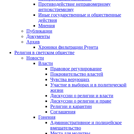
Противодействие неправомерному
антиэкстремизму
Иные государственные и общественные
действия
Мнения
Публикации
Документы
Архив
Хроники фильтрации Рунета
Религия в светском обществе
Новости
Власти
Правовое регулирование
Покровительство властей
Чувства верующих
Участие в выборах и в политической
жизни
Дискуссии о религии и власти
Дискуссии о религии и праве
Религии и карантин
Соглашения
Гонения
Административное и полицейское
вмешательство
Места для молитвы