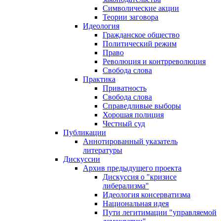
Символические акции
Теории заговора
Идеология
Гражданское общество
Политический режим
Право
Революция и контрреволюция
Свобода слова
Практика
Приватность
Свобода слова
Справедливые выборы
Хорошая полиция
Честный суд
Публикации
Аннотированный указатель
литературы
Дискуссии
Архив предыдущего проекта
Дискуссия о "кризисе
либерализма"
Идеология консерватизма
Национальная идея
Пути легитимации "управляемой