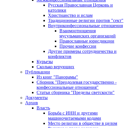
Русская Православная Церковь и
католики
Христианство и ислам
Традиционные религии против "сект"
Внутриконфессиональные отношения
Взаимоотношения
мусульманских организаций
Православные юрисдикции
Прочие конфессии
Другие примеры сотрудничества и
конфликтов
Курьезы
Сколько верующих
Публикации
Из книг "Панорамы"
Сборник "Преодолевая государственно -
конфессиональные отношения"
Статьи сборника "Пределы светскости"
Документы
Архив
Власть
Борьба с ИНН и другими
машиночитаемыми кодами
Место религии в обществе в целом