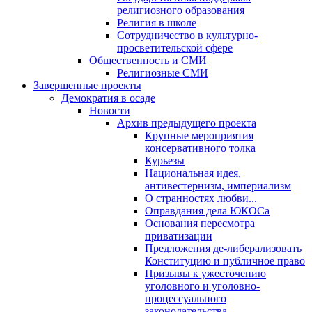
религиозного образования
Религия в школе
Сотрудничество в культурно-
просветительской сфере
Общественность и СМИ
Религиозные СМИ
Завершенные проекты
Демократия в осаде
Новости
Архив предыдущего проекта
Крупные мероприятия
консервативного толка
Курьезы
Национальная идея,
антивестернизм, империализм
О странностях любви...
Оправдания дела ЮКОСа
Основания пересмотра
приватизации
Предложения де-либерализовать
Конституцию и публичное право
Призывы к ужесточению
уголовного и уголовно-
процессуального
законодательства