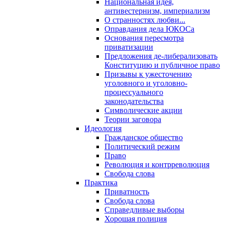
Национальная идея,
антивестернизм, империализм
О странностях любви...
Оправдания дела ЮКОСа
Основания пересмотра
приватизации
Предложения де-либерализовать
Конституцию и публичное право
Призывы к ужесточению
уголовного и уголовно-
процессуального
законодательства
Символические акции
Теории заговора
Идеология
Гражданское общество
Политический режим
Право
Революция и контрреволюция
Свобода слова
Практика
Приватность
Свобода слова
Справедливые выборы
Хорошая полиция