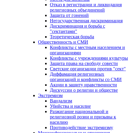
Отказ в регистрации и ликвидация
религиозных объединений
Защита от гонений
Негосударственная дискриминация
Дискриминация и борьба с
"сектантами"
Теоретическая борьба
Общественность и СМИ
Конфликты с местным населением и
организациями
Конфликты с учреждениями культуры
Защита права на свободу совести
Светские организации против "сект"
Диффамация религиозных
организаций и конфликты со СМИ
Акции в защиту нравственности
Дискуссии о религии и обществе
Экстремизм
Вандализм
Убийства и насилие
Разжигание национальной и
религиозной розни и призывы к
насилию
Противодействие экстремизму
Межконфессиональные отношения