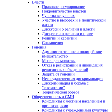
Власти
Правовое регулирование
Покровительство властей
Чувства верующих
Участие в выборах и в политической
жизни
Дискуссии о религии и власти
Дискуссии о религии и праве
Религии и карантин
Соглашения
Гонения
Административное и полицейское
вмешательство
Места для молитвы
Отказ в регистрации и ликвидация
религиозных объединений
Защита от гонений
Негосударственная дискриминация
Дискриминация и борьба с
"сектантами"
Теоретическая борьба
Общественность и СМИ
Конфликты с местным населением и
организациями
Конфликты с учреждениями культуры