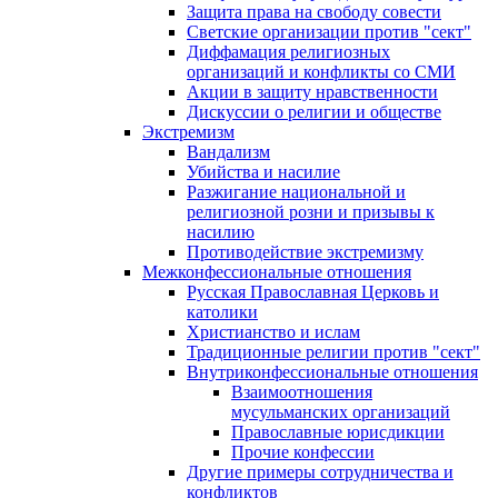
Защита права на свободу совести
Светские организации против "сект"
Диффамация религиозных
организаций и конфликты со СМИ
Акции в защиту нравственности
Дискуссии о религии и обществе
Экстремизм
Вандализм
Убийства и насилие
Разжигание национальной и
религиозной розни и призывы к
насилию
Противодействие экстремизму
Межконфессиональные отношения
Русская Православная Церковь и
католики
Христианство и ислам
Традиционные религии против "сект"
Внутриконфессиональные отношения
Взаимоотношения
мусульманских организаций
Православные юрисдикции
Прочие конфессии
Другие примеры сотрудничества и
конфликтов