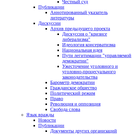
Честный суд
Публикации
Аннотированный указатель
литературы
Дискуссии
Архив предыдущего проекта
Дискуссия о "кризисе
либерализма"
Идеология консерватизма
Национальная идея
Пути легитимации "управляемой
демократии"
Ужесточение уголовного и
уголовно-процесуального
законодательства
Барометр демократии
Гражданское общество
Политический режим
Право
Революция и оппозиция
Свобода слова
Язык вражды
Новости
Публикации
Документы других организаций