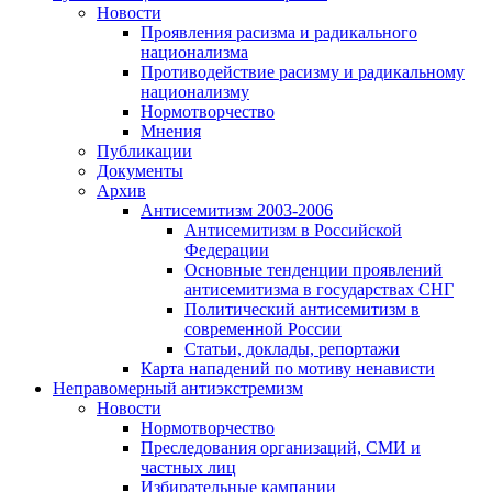
Новости
Проявления расизма и радикального
национализма
Противодействие расизму и радикальному
национализму
Нормотворчество
Мнения
Публикации
Документы
Архив
Антисемитизм 2003-2006
Антисемитизм в Российской
Федерации
Основные тенденции проявлений
антисемитизма в государствах СНГ
Политический антисемитизм в
современной России
Статьи, доклады, репортажи
Карта нападений по мотиву ненависти
Неправомерный антиэкстремизм
Новости
Нормотворчество
Преследования организаций, СМИ и
частных лиц
Избирательные кампании