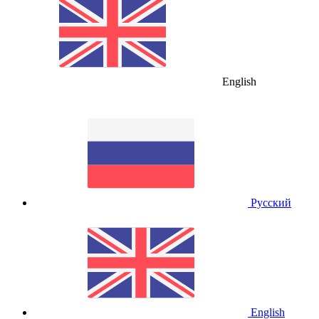
English
Русский
English