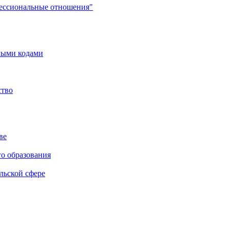
фессиональные отношения"
мыми кодами
ство
ве
го образования
льской сфере