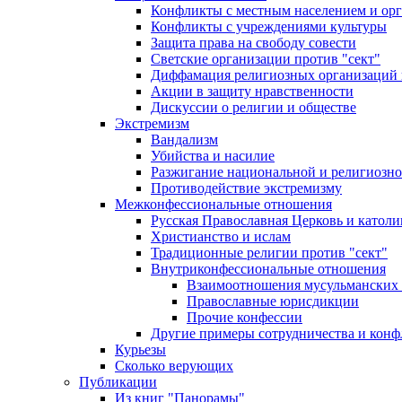
Конфликты с местным населением и ор
Конфликты с учреждениями культуры
Защита права на свободу совести
Светские организации против "сект"
Диффамация религиозных организаций
Акции в защиту нравственности
Дискуссии о религии и обществе
Экстремизм
Вандализм
Убийства и насилие
Разжигание национальной и религиозно
Противодействие экстремизму
Межконфессиональные отношения
Русская Православная Церковь и католи
Христианство и ислам
Традиционные религии против "сект"
Внутриконфессиональные отношения
Взаимоотношения мусульманских 
Православные юрисдикции
Прочие конфессии
Другие примеры сотрудничества и конф
Курьезы
Сколько верующих
Публикации
Из книг "Панорамы"