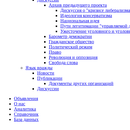
Архив предыдущего проекта
Дискуссия о "кризисе либерализм
Идеология консерватизма
Национальная идея
Пути легитимации "управляемой 
Ужесточение уголовного и уголов
Барометр демократии
Гражданское общество
Политический режим
Право
Революция и оппозиция
Свобода слова
Язык вражды
Новости
Публикации
Документы других организаций
Дискуссии
Объявления
О нас
Аналитика
Справочник
База данных