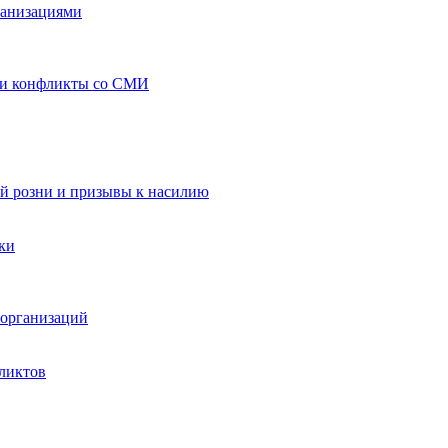
ганизациями
 и конфликты со СМИ
й розни и призывы к насилию
ки
организаций
ликтов