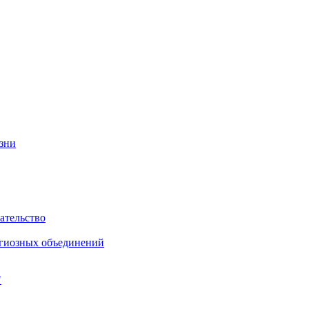
изни
ательство
игиозных объединений
"