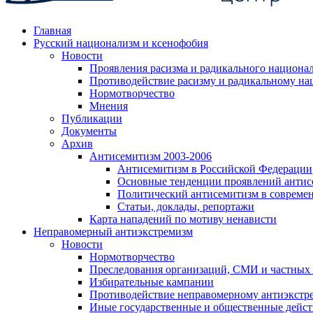
Главная
Русский национализм и ксенофобия
Новости
Проявления расизма и радикального национа
Противодействие расизму и радикальному на
Нормотворчество
Мнения
Публикации
Документы
Архив
Антисемитизм 2003-2006
Антисемитизм в Российской Федерации
Основные тенденции проявлений антис
Политический антисемитизм в совреме
Статьи, доклады, репортажи
Карта нападений по мотиву ненависти
Неправомерный антиэкстремизм
Новости
Нормотворчество
Преследования организаций, СМИ и частных
Избирательные кампании
Противодействие неправомерному антиэкстр
Иные государственные и общественные дейст