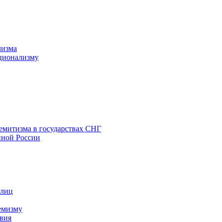
лизма
ционализму
емитизма в государствах СНГ
нной России
 лиц
емизму
вия