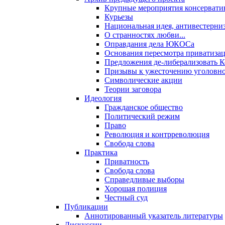
Крупные мероприятия консервати
Курьезы
Национальная идея, антивестерни
О странностях любви...
Оправдания дела ЮКОСа
Основания пересмотра приватиза
Предложения де-либерализовать 
Призывы к ужесточению уголовног
Символические акции
Теории заговора
Идеология
Гражданское общество
Политический режим
Право
Революция и контрреволюция
Свобода слова
Практика
Приватность
Свобода слова
Справедливые выборы
Хорошая полиция
Честный суд
Публикации
Аннотированный указатель литературы
Дискуссии