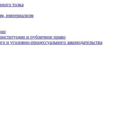
вного толка
зм, империализм
ции
Конституцию и публичное право
о и уголовно-процессуального законодательства