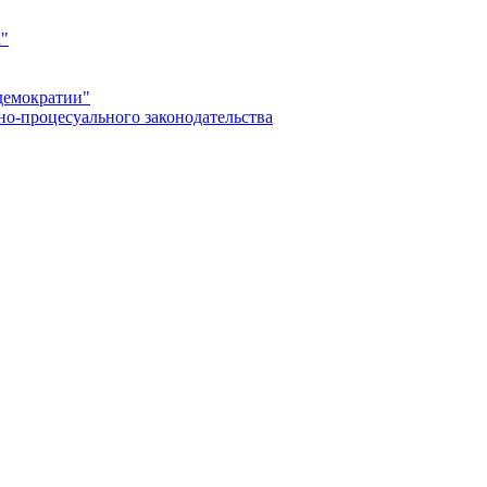
а"
демократии"
но-процесуального законодательства