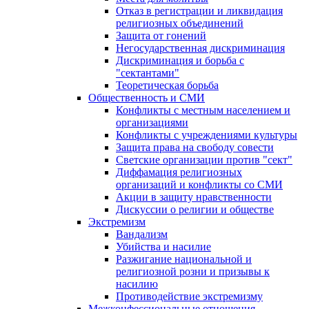
Отказ в регистрации и ликвидация
религиозных объединений
Защита от гонений
Негосударственная дискриминация
Дискриминация и борьба с
"сектантами"
Теоретическая борьба
Общественность и СМИ
Конфликты с местным населением и
организациями
Конфликты с учреждениями культуры
Защита права на свободу совести
Светские организации против "сект"
Диффамация религиозных
организаций и конфликты со СМИ
Акции в защиту нравственности
Дискуссии о религии и обществе
Экстремизм
Вандализм
Убийства и насилие
Разжигание национальной и
религиозной розни и призывы к
насилию
Противодействие экстремизму
Межконфессиональные отношения