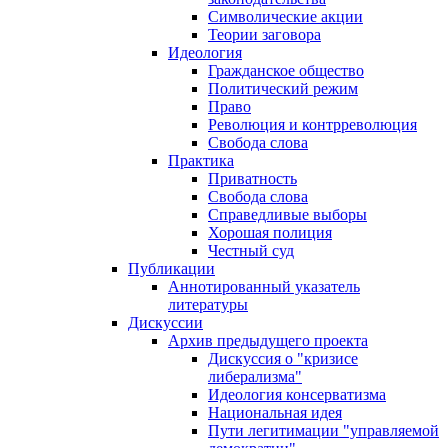
Символические акции
Теории заговора
Идеология
Гражданское общество
Политический режим
Право
Революция и контрреволюция
Свобода слова
Практика
Приватность
Свобода слова
Справедливые выборы
Хорошая полиция
Честный суд
Публикации
Аннотированный указатель
литературы
Дискуссии
Архив предыдущего проекта
Дискуссия о "кризисе
либерализма"
Идеология консерватизма
Национальная идея
Пути легитимации "управляемой