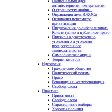
Национальная идея,
антивестернизм, империализм
О странностях любви...
Оправдания дела ЮКОСа
Основания пересмотра
приватизации
Предложения де-либерализовать
Конституцию и публичное право
Призывы к ужесточению
уголовного и уголовно-
процессуального
законодательства
Символические акции
Теории заговора
Идеология
Гражданское общество
Политический режим
Право
Революция и контрреволюция
Свобода слова
Практика
Приватность
Свобода слова
Справедливые выборы
Хорошая полиция