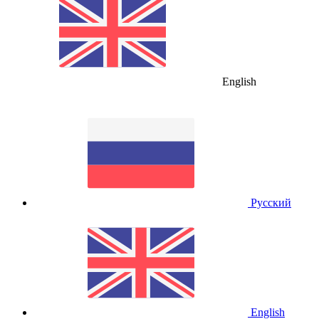
English
Русский
English