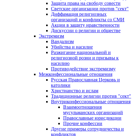
Защита права на свободу совести
Светские организации против "сект"
Диффамация религиозных
организаций и конфликты со СМИ
Акции в защиту нравственности
Дискуссии о религии и обществе
Экстремизм
Вандализм
Убийства и насилие
Разжигание национальной и
религиозной розни и призывы к
насилию
Противодействие экстремизму
Межконфессиональные отношения
Русская Православная Церковь и
католики
Христианство и ислам
Традиционные религии против "сект"
Внутриконфессиональные отношения
Взаимоотношения
мусульманских организаций
Православные юрисдикции
Прочие конфессии
Другие примеры сотрудничества и
конфликтов