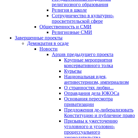
религиозного образования
Религия в школе
Сотрудничество в культурно-
просветительской сфере
Общественность и СМИ
Религиозные СМИ
Завершенные проекты
Демократия в осаде
Новости
Архив предыдущего проекта
Крупные мероприятия
консервативного толка
Курьезы
Национальная идея,
антивестернизм, империализм
О странностях любви...
Оправдания дела ЮКОСа
Основания пересмотра
приватизации
Предложения де-либерализовать
Конституцию и публичное право
Призывы к ужесточению
уголовного и уголовно-
процессуального
законодательства