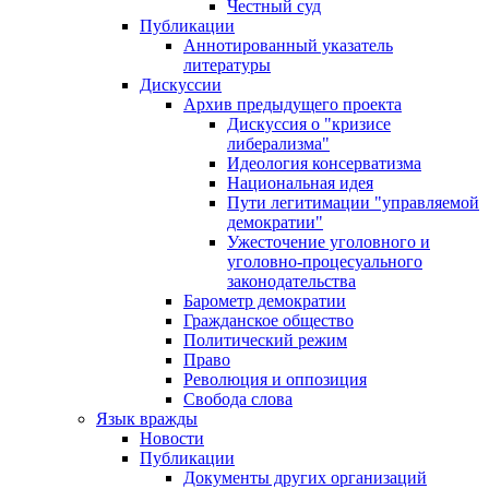
Честный суд
Публикации
Аннотированный указатель
литературы
Дискуссии
Архив предыдущего проекта
Дискуссия о "кризисе
либерализма"
Идеология консерватизма
Национальная идея
Пути легитимации "управляемой
демократии"
Ужесточение уголовного и
уголовно-процесуального
законодательства
Барометр демократии
Гражданское общество
Политический режим
Право
Революция и оппозиция
Свобода слова
Язык вражды
Новости
Публикации
Документы других организаций