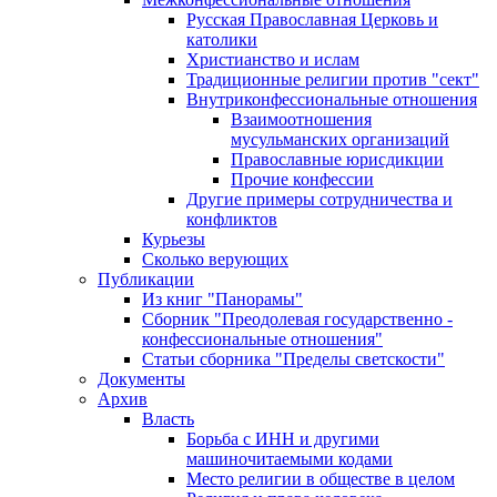
Русская Православная Церковь и
католики
Христианство и ислам
Традиционные религии против "сект"
Внутриконфессиональные отношения
Взаимоотношения
мусульманских организаций
Православные юрисдикции
Прочие конфессии
Другие примеры сотрудничества и
конфликтов
Курьезы
Сколько верующих
Публикации
Из книг "Панорамы"
Сборник "Преодолевая государственно -
конфессиональные отношения"
Статьи сборника "Пределы светскости"
Документы
Архив
Власть
Борьба с ИНН и другими
машиночитаемыми кодами
Место религии в обществе в целом