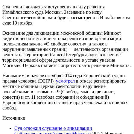
Суд решил дождаться вступления в силу решения
Измайловского суда Москвы. Заседание по иску
Саентологической церкви будет рассмотрено в Измайловском
суде 19 ноября.
Основание для ликвидации московской общины Минюст
видит в несоответствии устава религиозной организации
положениям закона «О свободе cовести», а также в
нарушении заявленных границ – «деятельность организации
ведется на территории Санкт-Петербурга, хотя в качестве
территориальной сферы деятельности в уставе указана
Москва». Церковь пытается опротестовать решение Минюста.
Напомним, в начале октября 2014 года Европейский суд по
правам человека (ЕСПЧ)
усмотрел
в отказе регистрировать
местные общины Церкви саентологии нарушение
российскими властями ст. 9 (Свобода мысли, религии,
совести) и ст. 11 (свобода собраний и объединений)
Европейской конвенции о защите прав человека и основных
свобод.
Источники
Суд отложил слушание о ликвидации
Сайентологической церкви Москвы
// РИА-Новости.