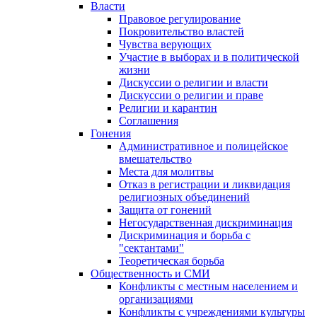
Власти
Правовое регулирование
Покровительство властей
Чувства верующих
Участие в выборах и в политической
жизни
Дискуссии о религии и власти
Дискуссии о религии и праве
Религии и карантин
Соглашения
Гонения
Административное и полицейское
вмешательство
Места для молитвы
Отказ в регистрации и ликвидация
религиозных объединений
Защита от гонений
Негосударственная дискриминация
Дискриминация и борьба с
"сектантами"
Теоретическая борьба
Общественность и СМИ
Конфликты с местным населением и
организациями
Конфликты с учреждениями культуры