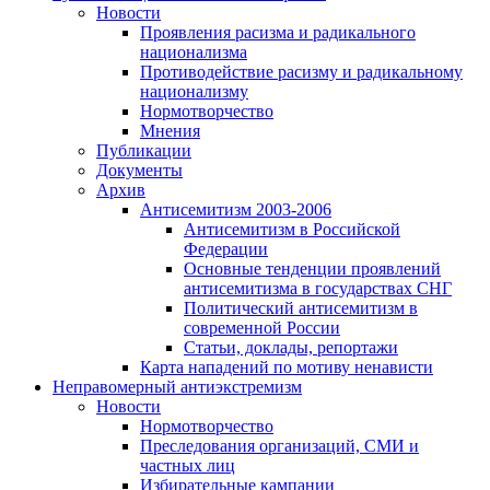
Новости
Проявления расизма и радикального
национализма
Противодействие расизму и радикальному
национализму
Нормотворчество
Мнения
Публикации
Документы
Архив
Антисемитизм 2003-2006
Антисемитизм в Российской
Федерации
Основные тенденции проявлений
антисемитизма в государствах СНГ
Политический антисемитизм в
современной России
Статьи, доклады, репортажи
Карта нападений по мотиву ненависти
Неправомерный антиэкстремизм
Новости
Нормотворчество
Преследования организаций, СМИ и
частных лиц
Избирательные кампании