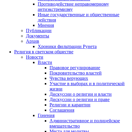
Противодействие неправомерному
антиэкстремизму
Иные государственные и общественные
действия
Мнения
Публикации
Документы
Архив
Хроники фильтрации Рунета
Религия в светском обществе
Новости
Власти
Правовое регулирование
Покровительство властей
Чувства верующих
Участие в выборах и в политической
жизни
Дискуссии о религии и власти
Дискуссии о религии и праве
Религии и карантин
Соглашения
Гонения
Административное и полицейское
вмешательство
Места для молитвы