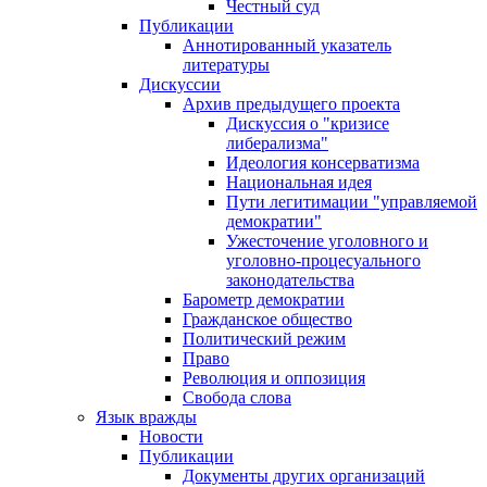
Честный суд
Публикации
Аннотированный указатель
литературы
Дискуссии
Архив предыдущего проекта
Дискуссия о "кризисе
либерализма"
Идеология консерватизма
Национальная идея
Пути легитимации "управляемой
демократии"
Ужесточение уголовного и
уголовно-процесуального
законодательства
Барометр демократии
Гражданское общество
Политический режим
Право
Революция и оппозиция
Свобода слова
Язык вражды
Новости
Публикации
Документы других организаций