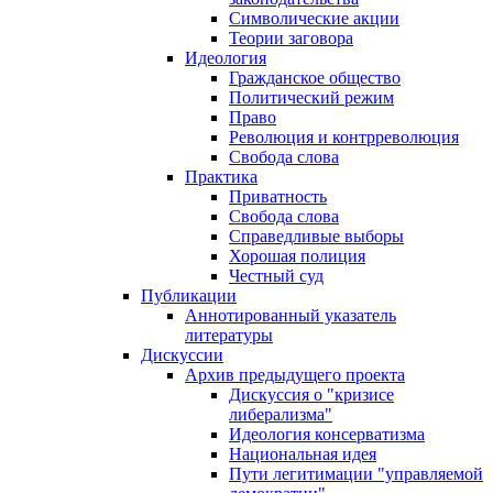
Символические акции
Теории заговора
Идеология
Гражданское общество
Политический режим
Право
Революция и контрреволюция
Свобода слова
Практика
Приватность
Свобода слова
Справедливые выборы
Хорошая полиция
Честный суд
Публикации
Аннотированный указатель
литературы
Дискуссии
Архив предыдущего проекта
Дискуссия о "кризисе
либерализма"
Идеология консерватизма
Национальная идея
Пути легитимации "управляемой