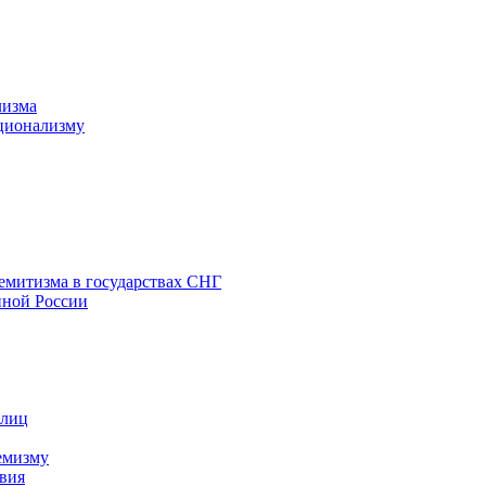
лизма
ционализму
емитизма в государствах СНГ
нной России
 лиц
емизму
вия