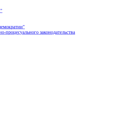
а"
демократии"
но-процесуального законодательства