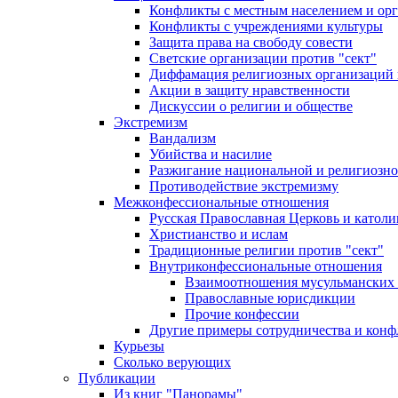
Конфликты с местным населением и ор
Конфликты с учреждениями культуры
Защита права на свободу совести
Светские организации против "сект"
Диффамация религиозных организаций
Акции в защиту нравственности
Дискуссии о религии и обществе
Экстремизм
Вандализм
Убийства и насилие
Разжигание национальной и религиозно
Противодействие экстремизму
Межконфессиональные отношения
Русская Православная Церковь и католи
Христианство и ислам
Традиционные религии против "сект"
Внутриконфессиональные отношения
Взаимоотношения мусульманских 
Православные юрисдикции
Прочие конфессии
Другие примеры сотрудничества и конф
Курьезы
Сколько верующих
Публикации
Из книг "Панорамы"