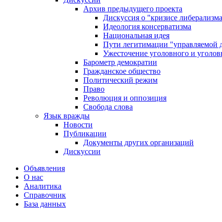
Архив предыдущего проекта
Дискуссия о "кризисе либерализм
Идеология консерватизма
Национальная идея
Пути легитимации "управляемой 
Ужесточение уголовного и уголов
Барометр демократии
Гражданское общество
Политический режим
Право
Революция и оппозиция
Свобода слова
Язык вражды
Новости
Публикации
Документы других организаций
Дискуссии
Объявления
О нас
Аналитика
Справочник
База данных