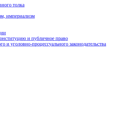
вного толка
зм, империализм
ции
Конституцию и публичное право
о и уголовно-процессуального законодательства