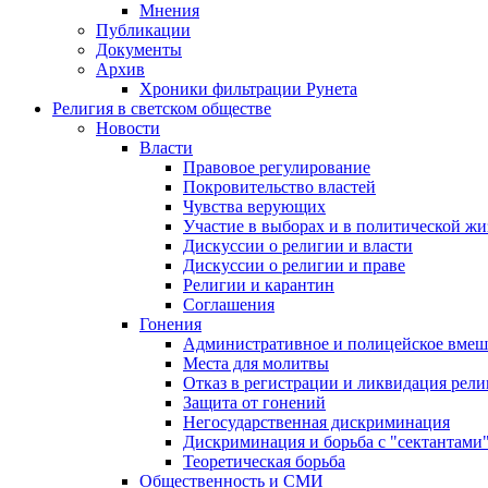
Мнения
Публикации
Документы
Архив
Хроники фильтрации Рунета
Религия в светском обществе
Новости
Власти
Правовое регулирование
Покровительство властей
Чувства верующих
Участие в выборах и в политической ж
Дискуссии о религии и власти
Дискуссии о религии и праве
Религии и карантин
Соглашения
Гонения
Административное и полицейское вмеш
Места для молитвы
Отказ в регистрации и ликвидация рел
Защита от гонений
Негосударственная дискриминация
Дискриминация и борьба с "сектантами
Теоретическая борьба
Общественность и СМИ