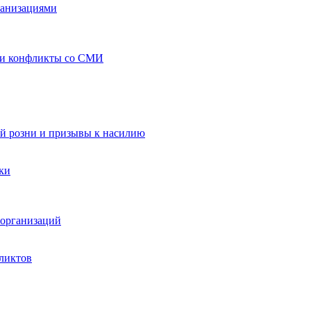
ганизациями
 и конфликты со СМИ
й розни и призывы к насилию
ки
организаций
ликтов