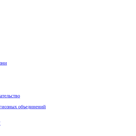
изни
ательство
игиозных объединений
"