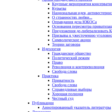
Крупные мероприятия консервати
Курьезы
Национальная идея, антивестерни
О странностях любви...
Оправдания дела ЮКОСа
Основания пересмотра приватиза
Предложения де-либерализовать 
Призывы к ужесточению уголовног
Символические акции
Теории заговора
Идеология
Гражданское общество
Политический режим
Право
Революция и контрреволюция
Свобода слова
Практика
Приватность
Свобода слова
Справедливые выборы
Хорошая полиция
Честный суд
Публикации
Аннотированный указатель литературы
Дискуссии