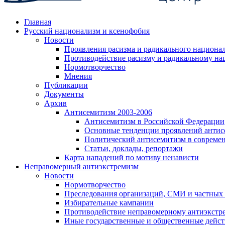
Главная
Русский национализм и ксенофобия
Новости
Проявления расизма и радикального национа
Противодействие расизму и радикальному на
Нормотворчество
Мнения
Публикации
Документы
Архив
Антисемитизм 2003-2006
Антисемитизм в Российской Федерации
Основные тенденции проявлений антис
Политический антисемитизм в совреме
Статьи, доклады, репортажи
Карта нападений по мотиву ненависти
Неправомерный антиэкстремизм
Новости
Нормотворчество
Преследования организаций, СМИ и частных
Избирательные кампании
Противодействие неправомерному антиэкстр
Иные государственные и общественные дейст