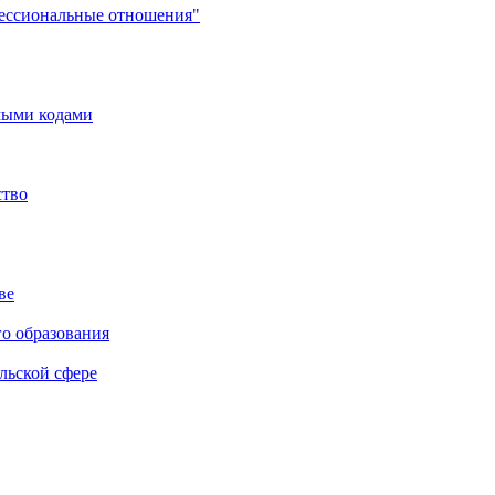
фессиональные отношения"
мыми кодами
ство
ве
го образования
льской сфере