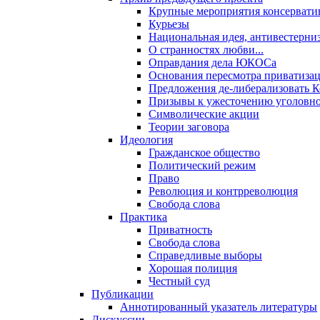
Крупные мероприятия консервати
Курьезы
Национальная идея, антивестерни
О странностях любви...
Оправдания дела ЮКОСа
Основания пересмотра приватиза
Предложения де-либерализовать 
Призывы к ужесточению уголовног
Символические акции
Теории заговора
Идеология
Гражданское общество
Политический режим
Право
Революция и контрреволюция
Свобода слова
Практика
Приватность
Свобода слова
Справедливые выборы
Хорошая полиция
Честный суд
Публикации
Аннотированный указатель литературы
Дискуссии