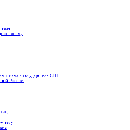
лизма
ционализму
емитизма в государствах СНГ
нной России
 лиц
емизму
вия