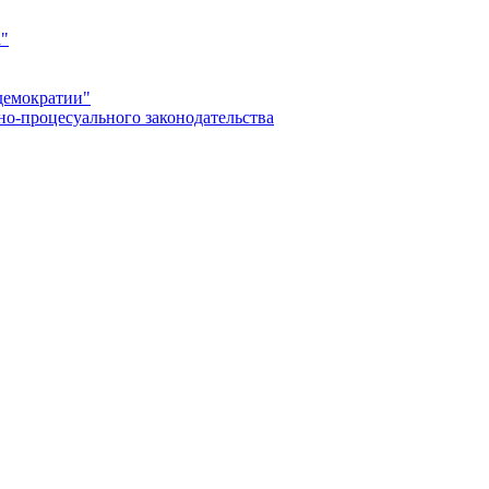
а"
демократии"
но-процесуального законодательства