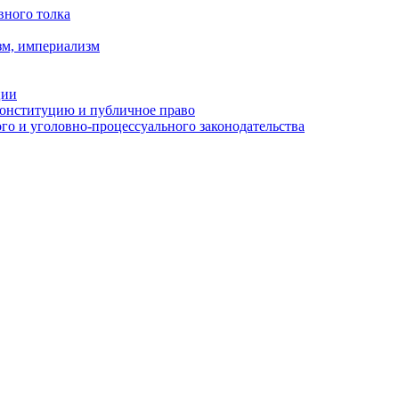
вного толка
зм, империализм
ции
Конституцию и публичное право
о и уголовно-процессуального законодательства