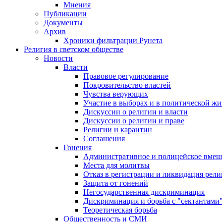
Мнения
Публикации
Документы
Архив
Хроники фильтрации Рунета
Религия в светском обществе
Новости
Власти
Правовое регулирование
Покровительство властей
Чувства верующих
Участие в выборах и в политической ж
Дискуссии о религии и власти
Дискуссии о религии и праве
Религии и карантин
Соглашения
Гонения
Административное и полицейское вмеш
Места для молитвы
Отказ в регистрации и ликвидация рел
Защита от гонений
Негосударственная дискриминация
Дискриминация и борьба с "сектантами
Теоретическая борьба
Общественность и СМИ