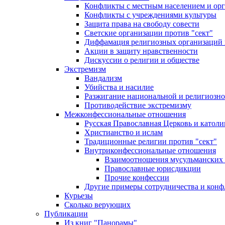
Конфликты с местным населением и ор
Конфликты с учреждениями культуры
Защита права на свободу совести
Светские организации против "сект"
Диффамация религиозных организаций
Акции в защиту нравственности
Дискуссии о религии и обществе
Экстремизм
Вандализм
Убийства и насилие
Разжигание национальной и религиозно
Противодействие экстремизму
Межконфессиональные отношения
Русская Православная Церковь и католи
Христианство и ислам
Традиционные религии против "сект"
Внутриконфессиональные отношения
Взаимоотношения мусульманских 
Православные юрисдикции
Прочие конфессии
Другие примеры сотрудничества и конф
Курьезы
Сколько верующих
Публикации
Из книг "Панорамы"