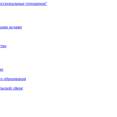
фессиональные отношения"
мыми кодами
ство
ве
го образования
льской сфере