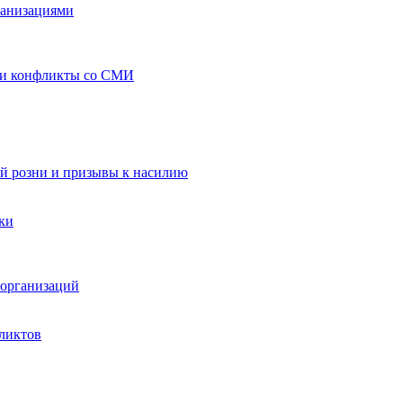
ганизациями
 и конфликты со СМИ
й розни и призывы к насилию
ки
организаций
ликтов