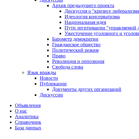
Архив предыдущего проекта
Дискуссия о "кризисе либерализм
Идеология консерватизма
Национальная идея
Пути легитимации "управляемой 
Ужесточение уголовного и уголов
Барометр демократии
Гражданское общество
Политический режим
Право
Революция и оппозиция
Свобода слова
Язык вражды
Новости
Публикации
Документы других организаций
Дискуссии
Объявления
О нас
Аналитика
Справочник
База данных