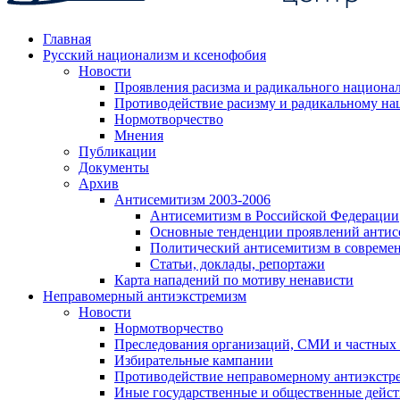
Главная
Русский национализм и ксенофобия
Новости
Проявления расизма и радикального национа
Противодействие расизму и радикальному на
Нормотворчество
Мнения
Публикации
Документы
Архив
Антисемитизм 2003-2006
Антисемитизм в Российской Федерации
Основные тенденции проявлений антис
Политический антисемитизм в совреме
Статьи, доклады, репортажи
Карта нападений по мотиву ненависти
Неправомерный антиэкстремизм
Новости
Нормотворчество
Преследования организаций, СМИ и частных
Избирательные кампании
Противодействие неправомерному антиэкстр
Иные государственные и общественные дейст