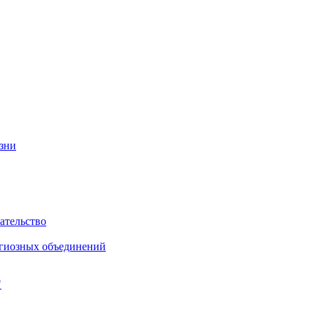
изни
ательство
игиозных объединений
"