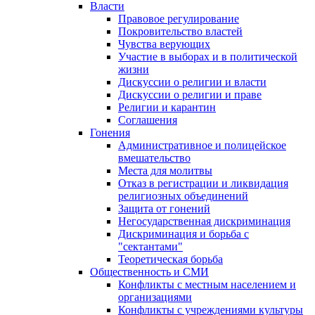
Власти
Правовое регулирование
Покровительство властей
Чувства верующих
Участие в выборах и в политической
жизни
Дискуссии о религии и власти
Дискуссии о религии и праве
Религии и карантин
Соглашения
Гонения
Административное и полицейское
вмешательство
Места для молитвы
Отказ в регистрации и ликвидация
религиозных объединений
Защита от гонений
Негосударственная дискриминация
Дискриминация и борьба с
"сектантами"
Теоретическая борьба
Общественность и СМИ
Конфликты с местным населением и
организациями
Конфликты с учреждениями культуры