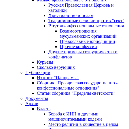
Русская Православная Церковь и
католики
Христианство и ислам
Традиционные религии против "сект"
Внутриконфессиональные отношения
Взаимоотношения
мусульманских организаций
Православные юрисдикции
Прочие конфессии
Другие примеры сотрудничества и
конфликтов
Курьезы
Сколько верующих
Публикации
Из книг "Панорамы"
Сборник "Преодолевая государственно -
конфессиональные отношения"
Статьи сборника "Пределы светскости"
Документы
Архив
Власть
Борьба с ИНН и другими
машиночитаемыми кодами
Место религии в обществе в целом