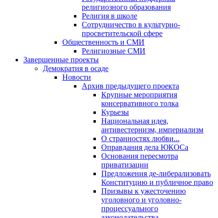
религиозного образования
Религия в школе
Сотрудничество в культурно-
просветительской сфере
Общественность и СМИ
Религиозные СМИ
Завершенные проекты
Демократия в осаде
Новости
Архив предыдущего проекта
Крупные мероприятия
консервативного толка
Курьезы
Национальная идея,
антивестернизм, империализм
О странностях любви...
Оправдания дела ЮКОСа
Основания пересмотра
приватизации
Предложения де-либерализовать
Конституцию и публичное право
Призывы к ужесточению
уголовного и уголовно-
процессуального
законодательства