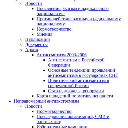
Новости
Проявления расизма и радикального
национализма
Противодействие расизму и радикальному
национализму
Нормотворчество
Мнения
Публикации
Документы
Архив
Антисемитизм 2003-2006
Антисемитизм в Российской
Федерации
Основные тенденции проявлений
антисемитизма в государствах СНГ
Политический антисемитизм в
современной России
Статьи, доклады, репортажи
Карта нападений по мотиву ненависти
Неправомерный антиэкстремизм
Новости
Нормотворчество
Преследования организаций, СМИ и
частных лиц
Избирательные кампании