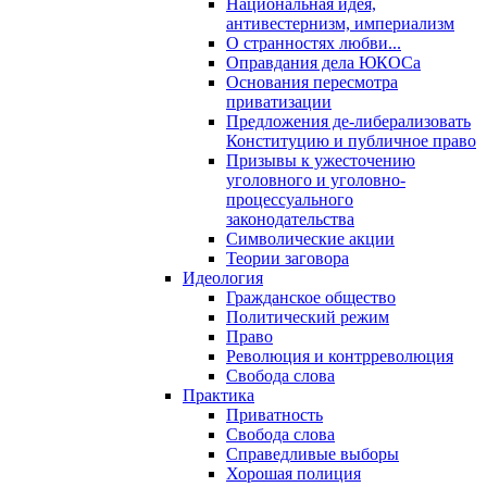
Национальная идея,
антивестернизм, империализм
О странностях любви...
Оправдания дела ЮКОСа
Основания пересмотра
приватизации
Предложения де-либерализовать
Конституцию и публичное право
Призывы к ужесточению
уголовного и уголовно-
процессуального
законодательства
Символические акции
Теории заговора
Идеология
Гражданское общество
Политический режим
Право
Революция и контрреволюция
Свобода слова
Практика
Приватность
Свобода слова
Справедливые выборы
Хорошая полиция