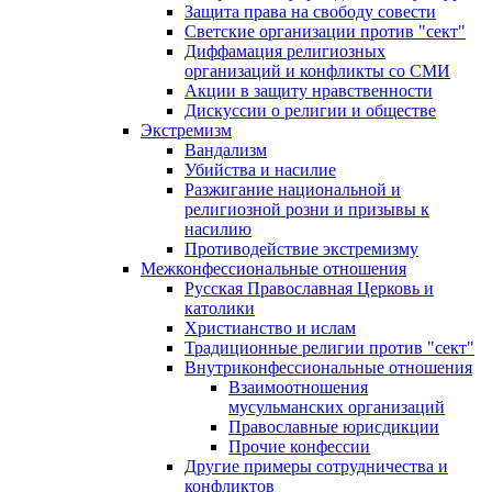
Защита права на свободу совести
Светские организации против "сект"
Диффамация религиозных
организаций и конфликты со СМИ
Акции в защиту нравственности
Дискуссии о религии и обществе
Экстремизм
Вандализм
Убийства и насилие
Разжигание национальной и
религиозной розни и призывы к
насилию
Противодействие экстремизму
Межконфессиональные отношения
Русская Православная Церковь и
католики
Христианство и ислам
Традиционные религии против "сект"
Внутриконфессиональные отношения
Взаимоотношения
мусульманских организаций
Православные юрисдикции
Прочие конфессии
Другие примеры сотрудничества и
конфликтов