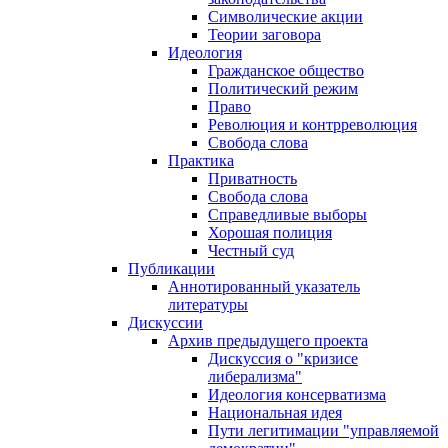
Символические акции
Теории заговора
Идеология
Гражданское общество
Политический режим
Право
Революция и контрреволюция
Свобода слова
Практика
Приватность
Свобода слова
Справедливые выборы
Хорошая полиция
Честный суд
Публикации
Аннотированный указатель
литературы
Дискуссии
Архив предыдущего проекта
Дискуссия о "кризисе
либерализма"
Идеология консерватизма
Национальная идея
Пути легитимации "управляемой