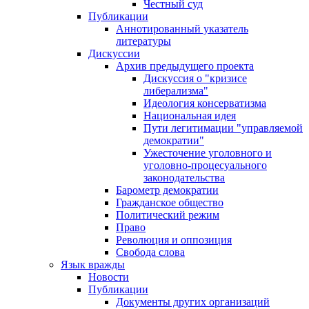
Честный суд
Публикации
Аннотированный указатель
литературы
Дискуссии
Архив предыдущего проекта
Дискуссия о "кризисе
либерализма"
Идеология консерватизма
Национальная идея
Пути легитимации "управляемой
демократии"
Ужесточение уголовного и
уголовно-процесуального
законодательства
Барометр демократии
Гражданское общество
Политический режим
Право
Революция и оппозиция
Свобода слова
Язык вражды
Новости
Публикации
Документы других организаций