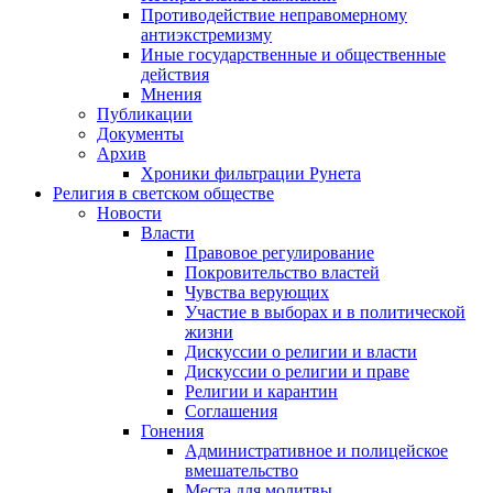
Противодействие неправомерному
антиэкстремизму
Иные государственные и общественные
действия
Мнения
Публикации
Документы
Архив
Хроники фильтрации Рунета
Религия в светском обществе
Новости
Власти
Правовое регулирование
Покровительство властей
Чувства верующих
Участие в выборах и в политической
жизни
Дискуссии о религии и власти
Дискуссии о религии и праве
Религии и карантин
Соглашения
Гонения
Административное и полицейское
вмешательство
Места для молитвы