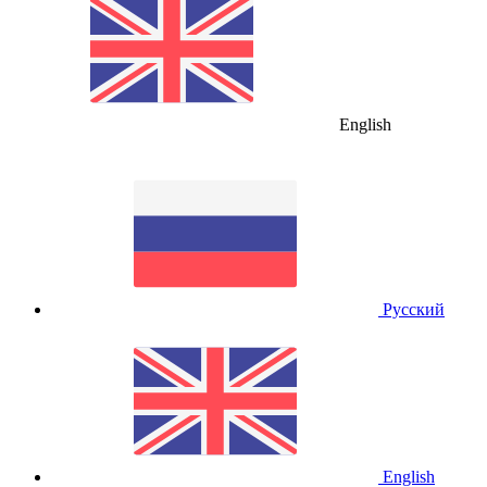
English
Русский
English