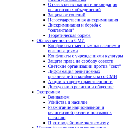
Отказ в регистрации и ликвидация
религиозных объединений
Защита от гонений
Негосударственная дискриминация
Дискриминация и борьба с
"сектантами"
Теоретическая борьба
Общественность и СМИ
Конфликты с местным населением и
организациями
Конфликты с учреждениями культуры
Защита права на свободу совести
Светские организации против "сект"
Диффамация религиозных
организаций и конфликты со СМИ
Акции в защиту нравственности
Дискуссии о религии и обществе
Экстремизм
Вандализм
Убийства и насилие
Разжигание национальной и
религиозной розни и призывы к
насилию
Противодействие экстремизму
Межконфессиональные отношения