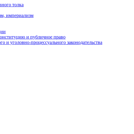
вного толка
зм, империализм
ции
Конституцию и публичное право
о и уголовно-процессуального законодательства