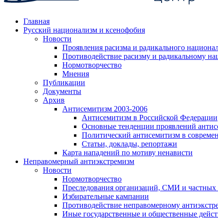
Главная
Русский национализм и ксенофобия
Новости
Проявления расизма и радикального национа
Противодействие расизму и радикальному на
Нормотворчество
Мнения
Публикации
Документы
Архив
Антисемитизм 2003-2006
Антисемитизм в Российской Федерации
Основные тенденции проявлений антис
Политический антисемитизм в совреме
Статьи, доклады, репортажи
Карта нападений по мотиву ненависти
Неправомерный антиэкстремизм
Новости
Нормотворчество
Преследования организаций, СМИ и частных
Избирательные кампании
Противодействие неправомерному антиэкстр
Иные государственные и общественные дейст