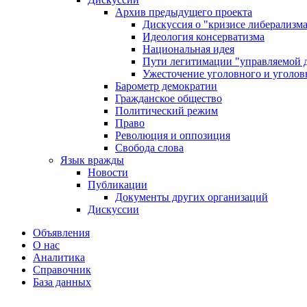
Архив предыдущего проекта
Дискуссия о "кризисе либерализм
Идеология консерватизма
Национальная идея
Пути легитимации "управляемой 
Ужесточение уголовного и уголов
Барометр демократии
Гражданское общество
Политический режим
Право
Революция и оппозиция
Свобода слова
Язык вражды
Новости
Публикации
Документы других организаций
Дискуссии
Объявления
О нас
Аналитика
Справочник
База данных