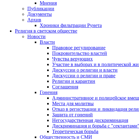
Мнения
Публикации
Документы
Архив
Хроники фильтрации Рунета
Религия в светском обществе
Новости
Власти
Правовое регулирование
Покровительство властей
Чувства верующих
Участие в выборах и в политической ж
Дискуссии о религии и власти
Дискуссии о религии и праве
Религии и карантин
Соглашения
Гонения
Административное и полицейское вмеш
Места для молитвы
Отказ в регистрации и ликвидация рел
Защита от гонений
Негосударственная дискриминация
Дискриминация и борьба с "сектантами
Теоретическая борьба
Общественность и СМИ