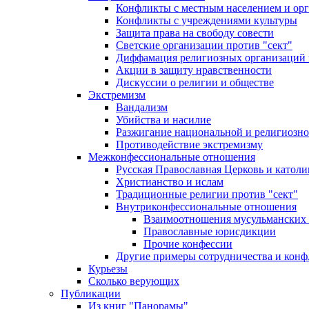
Конфликты с местным населением и ор
Конфликты с учреждениями культуры
Защита права на свободу совести
Светские организации против "сект"
Диффамация религиозных организаций
Акции в защиту нравственности
Дискуссии о религии и обществе
Экстремизм
Вандализм
Убийства и насилие
Разжигание национальной и религиозно
Противодействие экстремизму
Межконфессиональные отношения
Русская Православная Церковь и католи
Христианство и ислам
Традиционные религии против "сект"
Внутриконфессиональные отношения
Взаимоотношения мусульманских 
Православные юрисдикции
Прочие конфессии
Другие примеры сотрудничества и конф
Курьезы
Сколько верующих
Публикации
Из книг "Панорамы"