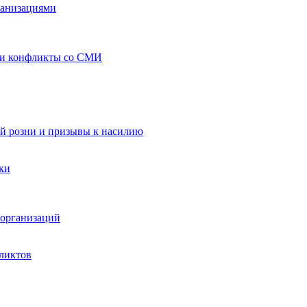
ганизациями
 и конфликты со СМИ
й розни и призывы к насилию
ки
организаций
ликтов