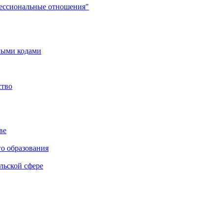
фессиональные отношения"
мыми кодами
ство
ве
го образования
льской сфере