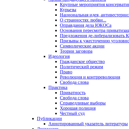
Крупные мероприятия консервати
Курьезы
Национальная идея, антивестерни
О странностях любви...
Оправдания дела ЮКОСа
Основания пересмотра приватиза
Предложения де-либерализовать 
Призывы к ужесточению уголовног
Символические акции
Теории заговора
Идеология
Гражданское общество
Политический режим
Право
Революция и контрреволюция
Свобода слова
Практика
Приватность
Свобода слова
Справедливые выборы
Хорошая полиция
Честный суд
Публикации
Аннотированный указатель литературы
Дискуссии