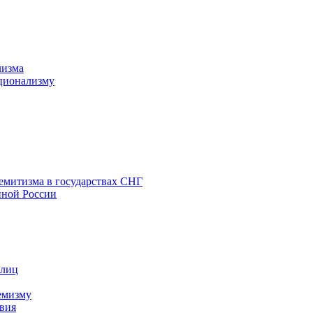
лизма
ционализму
емитизма в государствах СНГ
нной России
 лиц
емизму
вия