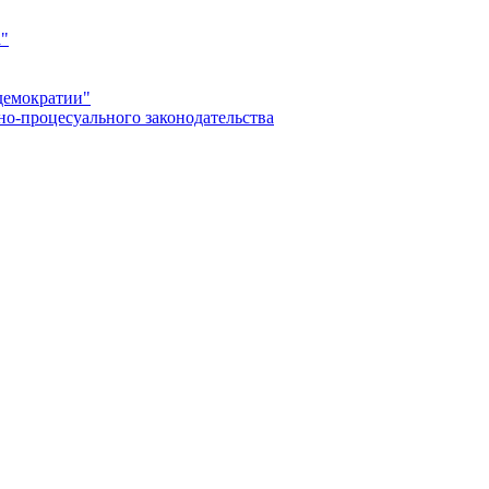
а"
демократии"
но-процесуального законодательства