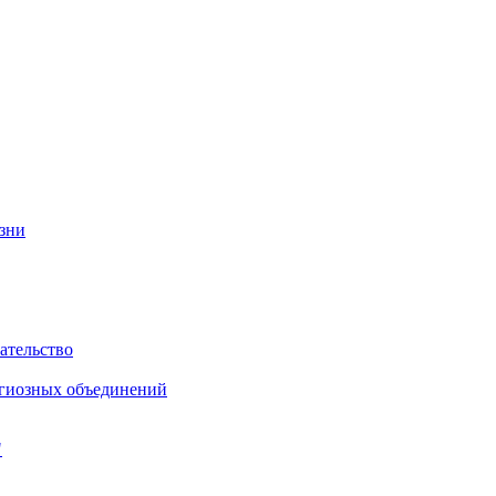
изни
ательство
игиозных объединений
"