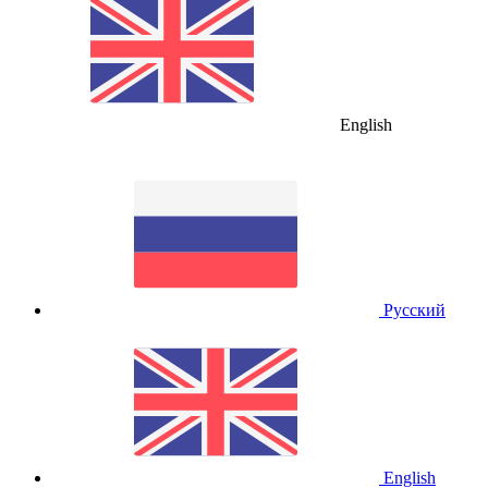
English
Русский
English