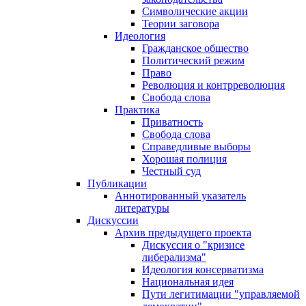
Символические акции
Теории заговора
Идеология
Гражданское общество
Политический режим
Право
Революция и контрреволюция
Свобода слова
Практика
Приватность
Свобода слова
Справедливые выборы
Хорошая полиция
Честный суд
Публикации
Аннотированный указатель
литературы
Дискуссии
Архив предыдущего проекта
Дискуссия о "кризисе
либерализма"
Идеология консерватизма
Национальная идея
Пути легитимации "управляемой