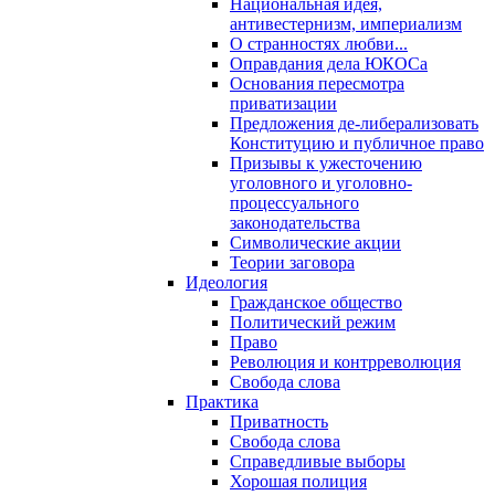
Национальная идея,
антивестернизм, империализм
О странностях любви...
Оправдания дела ЮКОСа
Основания пересмотра
приватизации
Предложения де-либерализовать
Конституцию и публичное право
Призывы к ужесточению
уголовного и уголовно-
процессуального
законодательства
Символические акции
Теории заговора
Идеология
Гражданское общество
Политический режим
Право
Революция и контрреволюция
Свобода слова
Практика
Приватность
Свобода слова
Справедливые выборы
Хорошая полиция