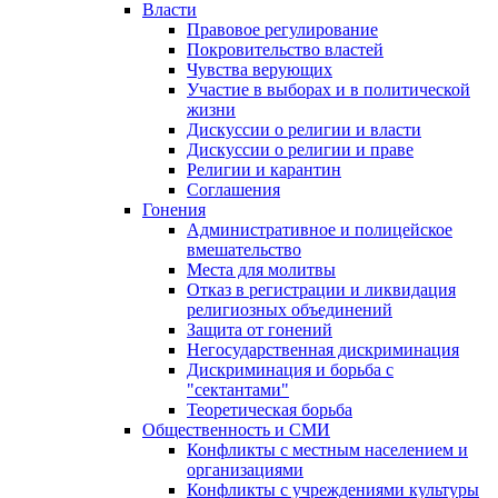
Власти
Правовое регулирование
Покровительство властей
Чувства верующих
Участие в выборах и в политической
жизни
Дискуссии о религии и власти
Дискуссии о религии и праве
Религии и карантин
Соглашения
Гонения
Административное и полицейское
вмешательство
Места для молитвы
Отказ в регистрации и ликвидация
религиозных объединений
Защита от гонений
Негосударственная дискриминация
Дискриминация и борьба с
"сектантами"
Теоретическая борьба
Общественность и СМИ
Конфликты с местным населением и
организациями
Конфликты с учреждениями культуры