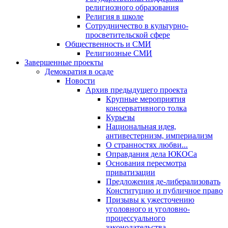
религиозного образования
Религия в школе
Сотрудничество в культурно-
просветительской сфере
Общественность и СМИ
Религиозные СМИ
Завершенные проекты
Демократия в осаде
Новости
Архив предыдущего проекта
Крупные мероприятия
консервативного толка
Курьезы
Национальная идея,
антивестернизм, империализм
О странностях любви...
Оправдания дела ЮКОСа
Основания пересмотра
приватизации
Предложения де-либерализовать
Конституцию и публичное право
Призывы к ужесточению
уголовного и уголовно-
процессуального
законодательства