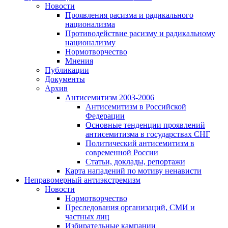
Новости
Проявления расизма и радикального
национализма
Противодействие расизму и радикальному
национализму
Нормотворчество
Мнения
Публикации
Документы
Архив
Антисемитизм 2003-2006
Антисемитизм в Российской
Федерации
Основные тенденции проявлений
антисемитизма в государствах СНГ
Политический антисемитизм в
современной России
Статьи, доклады, репортажи
Карта нападений по мотиву ненависти
Неправомерный антиэкстремизм
Новости
Нормотворчество
Преследования организаций, СМИ и
частных лиц
Избирательные кампании