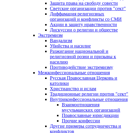
Защита права на свободу совести
Светские организации против "сект"
Диффамация религиозных
организаций и конфликты со СМИ
Акции в защиту нравственности
Дискуссии о религии и обществе
Экстремизм
Вандализм
Убийства и насилие
Разжигание национальной и
религиозной розни и призывы к
насилию
Противодействие экстремизму
Межконфессиональные отношения
Русская Православная Церковь и
католики
Христианство и ислам
Традиционные религии против "сект"
Внутриконфессиональные отношения
Взаимоотношения
мусульманских организаций
Православные юрисдикции
Прочие конфессии
Другие примеры сотрудничества и
конфликтов