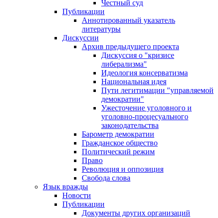
Честный суд
Публикации
Аннотированный указатель
литературы
Дискуссии
Архив предыдущего проекта
Дискуссия о "кризисе
либерализма"
Идеология консерватизма
Национальная идея
Пути легитимации "управляемой
демократии"
Ужесточение уголовного и
уголовно-процесуального
законодательства
Барометр демократии
Гражданское общество
Политический режим
Право
Революция и оппозиция
Свобода слова
Язык вражды
Новости
Публикации
Документы других организаций