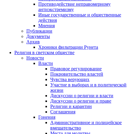
Противодействие неправомерному
антиэкстремизму
Иные государственные и общественные
действия
Мнения
Публикации
Документы
Архив
Хроники фильтрации Рунета
Религия в светском обществе
Новости
Власти
Правовое регулирование
Покровительство властей
Чувства верующих
Участие в выборах и в политической
жизни
Дискуссии о религии и власти
Дискуссии о религии и праве
Религии и карантин
Соглашения
Гонения
Административное и полицейское
вмешательство
Места для молитвы