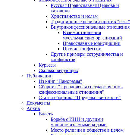
Русская Православная Церковь и
католики
Христианство и ислам
Традиционные религии против "сект"
Внутриконфессиональные отношения
Взаимоотношения
мусульманских организаций
Православные юрисдикции
Прочие конфессии
Другие примеры сотрудничества и
конфликтов
Курьезы
Сколько верующих
Публикации
Из книг "Панорамы"
Сборник "Преодолевая государственно -
конфессиональные отношения"
Статьи сборника "Пределы светскости"
Документы
Архив
Власть
Борьба с ИНН и другими
машиночитаемыми кодами
Место религии в обществе в целом