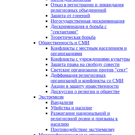
Отказ в регистрации и ликвидация
религиозных объединений
Защита от гонений
Негосударственная дискриминация
Дискриминация и борьба с
"сектантами"
Теоретическая борьба
Общественность и СМИ
Конфликты с местным населением и
организациями
Конфликты с учреждениями культуры
Защита права на свободу совести
Светские организации против "сект"
Диффамация религиозных
организаций и конфликты со СМИ
Акции в защиту нравственности
Дискуссии о религии и обществе
Экстремизм
Вандализм
Убийства и насилие
Разжигание национальной и
религиозной розни и призывы к
насилию
Противодействие экстремизму
Межконфессиональные отношения