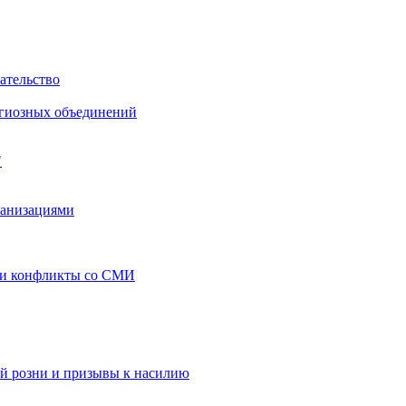
ательство
игиозных объединений
"
ганизациями
 и конфликты со СМИ
й розни и призывы к насилию