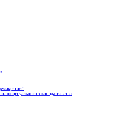
а"
демократии"
но-процесуального законодательства