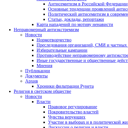
Антисемитизм в Российской Федерации
Основные тенденции проявлений антис
Политический антисемитизм в совреме
Статьи, доклады, репортажи
Карта нападений по мотиву ненависти
Неправомерный антиэкстремизм
Новости
Нормотворчество
Преследования организаций, СМИ и частных
Избирательные кампании
Противодействие неправомерному антиэкстр
Иные государственные и общественные дейст
Мнения
Публикации
Документы
Архив
Хроники фильтрации Рунета
Религия в светском обществе
Новости
Власти
Правовое регулирование
Покровительство властей
Чувства верующих
Участие в выборах и в политической ж
Дискуссии о религии и власти