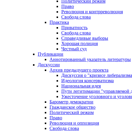
Политический режим
Право
Революция и контрреволюция
Свобода слова
Практика
Приватность
Свобода слова
Справедливые выборы
Хорошая полиция
Честный суд
Публикации
Аннотированный указатель литературы
Дискуссии
Архив предыдущего проекта
Дискуссия о "кризисе либерализм
Идеология консерватизма
Национальная идея
Пути легитимации "управляемой 
Ужесточение уголовного и уголов
Барометр демократии
Гражданское общество
Политический режим
Право
Революция и оппозиция
Свобода слова