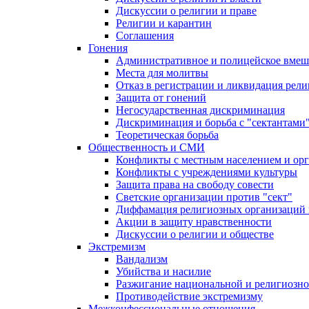
Дискуссии о религии и праве
Религии и карантин
Соглашения
Гонения
Административное и полицейское вмеш
Места для молитвы
Отказ в регистрации и ликвидация рел
Защита от гонений
Негосударственная дискриминация
Дискриминация и борьба с "сектантами
Теоретическая борьба
Общественность и СМИ
Конфликты с местным населением и ор
Конфликты с учреждениями культуры
Защита права на свободу совести
Светские организации против "сект"
Диффамация религиозных организаций
Акции в защиту нравственности
Дискуссии о религии и обществе
Экстремизм
Вандализм
Убийства и насилие
Разжигание национальной и религиозно
Противодействие экстремизму
Межконфессиональные отношения