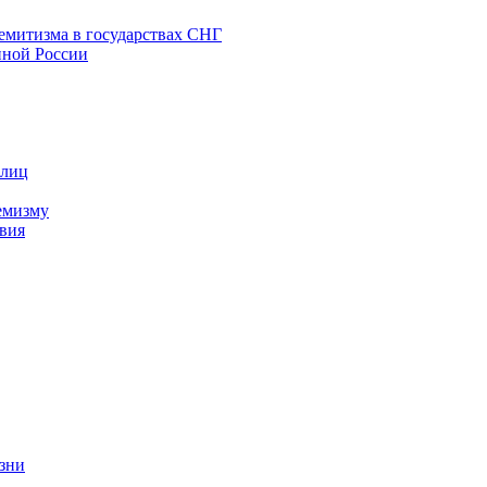
емитизма в государствах СНГ
нной России
 лиц
емизму
вия
изни