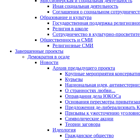
Миссионерская и социальная деятельность
Иная социальная деятельность
Соглашения о социальном сотрудничест
Образование и культура
Государственная поддержка религиозно
Религия в школе
Сотрудничество в культурно-просветите
Общественность и СМИ
Религиозные СМИ
Завершенные проекты
Демократия в осаде
Новости
Архив предыдущего проекта
Крупные мероприятия консервати
Курьезы
Национальная идея, антивестерни
О странностях любви...
Оправдания дела ЮКОСа
Основания пересмотра приватиза
Предложения де-либерализовать 
Призывы к ужесточению уголовног
Символические акции
Теории заговора
Идеология
Гражданское общество