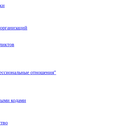
ки
организаций
ликтов
фессиональные отношения"
мыми кодами
ство