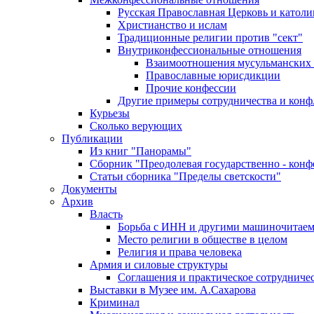
Русская Православная Церковь и католи
Христианство и ислам
Традиционные религии против "сект"
Внутриконфессиональные отношения
Взаимоотношения мусульманских 
Православные юрисдикции
Прочие конфессии
Другие примеры сотрудничества и конф
Курьезы
Сколько верующих
Публикации
Из книг "Панорамы"
Сборник "Преодолевая государственно - кон
Статьи сборника "Пределы светскости"
Документы
Архив
Власть
Борьба с ИНН и другими машиночитае
Место религии в обществе в целом
Религия и права человека
Армия и силовые структуры
Соглашения и практическое сотрудниче
Выставки в Музее им. А.Сахарова
Криминал