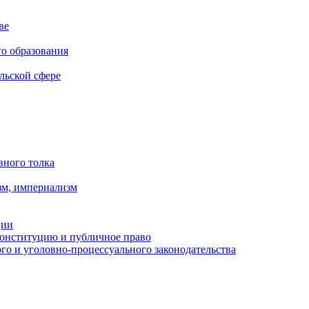
ве
го образования
льской сфере
вного толка
зм, империализм
ции
Конституцию и публичное право
о и уголовно-процессуального законодательства