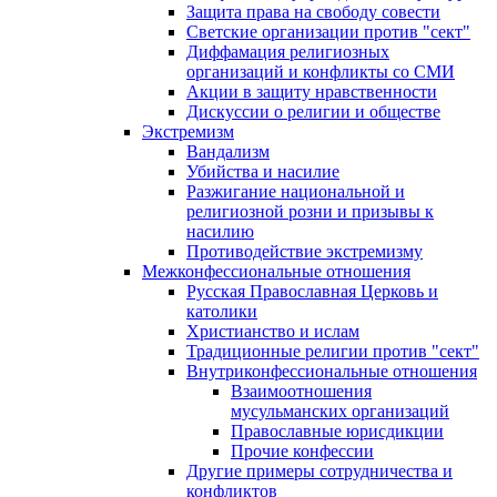
Защита права на свободу совести
Светские организации против "сект"
Диффамация религиозных
организаций и конфликты со СМИ
Акции в защиту нравственности
Дискуссии о религии и обществе
Экстремизм
Вандализм
Убийства и насилие
Разжигание национальной и
религиозной розни и призывы к
насилию
Противодействие экстремизму
Межконфессиональные отношения
Русская Православная Церковь и
католики
Христианство и ислам
Традиционные религии против "сект"
Внутриконфессиональные отношения
Взаимоотношения
мусульманских организаций
Православные юрисдикции
Прочие конфессии
Другие примеры сотрудничества и
конфликтов