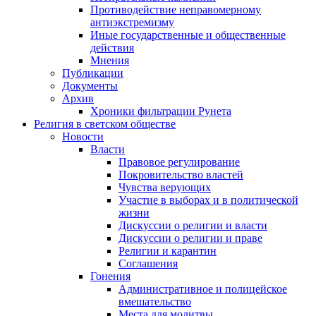
Противодействие неправомерному
антиэкстремизму
Иные государственные и общественные
действия
Мнения
Публикации
Документы
Архив
Хроники фильтрации Рунета
Религия в светском обществе
Новости
Власти
Правовое регулирование
Покровительство властей
Чувства верующих
Участие в выборах и в политической
жизни
Дискуссии о религии и власти
Дискуссии о религии и праве
Религии и карантин
Соглашения
Гонения
Административное и полицейское
вмешательство
Места для молитвы