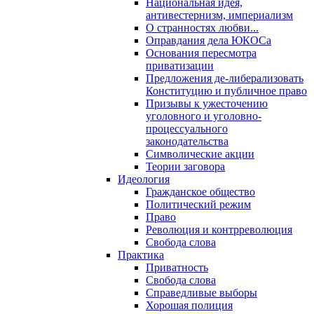
Национальная идея,
антивестернизм, империализм
О странностях любви...
Оправдания дела ЮКОСа
Основания пересмотра
приватизации
Предложения де-либерализовать
Конституцию и публичное право
Призывы к ужесточению
уголовного и уголовно-
процессуального
законодательства
Символические акции
Теории заговора
Идеология
Гражданское общество
Политический режим
Право
Революция и контрреволюция
Свобода слова
Практика
Приватность
Свобода слова
Справедливые выборы
Хорошая полиция