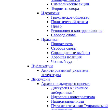
Символические акции
Теории заговора
Идеология
Гражданское общество
Политический режим
Право
Революция и контрреволюция
Свобода слова
Практика
Приватность
Свобода слова
Справедливые выборы
Хорошая полиция
Честный суд
Публикации
Аннотированный указатель
литературы
Дискуссии
Архив предыдущего проекта
Дискуссия о "кризисе
либерализма"
Идеология консерватизма
Национальная идея
Пути легитимации "управляемой