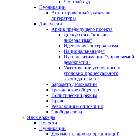
Честный суд
Публикации
Аннотированный указатель
литературы
Дискуссии
Архив предыдущего проекта
Дискуссия о "кризисе
либерализма"
Идеология консерватизма
Национальная идея
Пути легитимации "управляемой
демократии"
Ужесточение уголовного и
уголовно-процесуального
законодательства
Барометр демократии
Гражданское общество
Политический режим
Право
Революция и оппозиция
Свобода слова
Язык вражды
Новости
Публикации
Документы других организаций