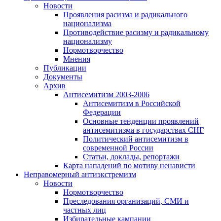
Новости
Проявления расизма и радикального
национализма
Противодействие расизму и радикальному
национализму
Нормотворчество
Мнения
Публикации
Документы
Архив
Антисемитизм 2003-2006
Антисемитизм в Российской
Федерации
Основные тенденции проявлений
антисемитизма в государствах СНГ
Политический антисемитизм в
современной России
Статьи, доклады, репортажи
Карта нападений по мотиву ненависти
Неправомерный антиэкстремизм
Новости
Нормотворчество
Преследования организаций, СМИ и
частных лиц
Избирательные кампании