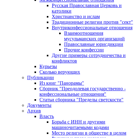
Русская Православная Церковь и
католики
Христианство и ислам
Традиционные религии против "сект"
Внутриконфессиональные отношения
Взаимоотношения
мусульманских организаций
Православные юрисдикции
Прочие конфессии
Другие примеры сотрудничества и
конфликтов
Курьезы
Сколько верующих
Публикации
Из книг "Панорамы"
Сборник "Преодолевая государственно -
конфессиональные отношения"
Статьи сборника "Пределы светскости"
Документы
Архив
Власть
Борьба с ИНН и другими
машиночитаемыми кодами
Место религии в обществе в целом