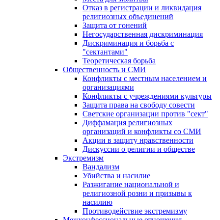
Отказ в регистрации и ликвидация
религиозных объединений
Защита от гонений
Негосударственная дискриминация
Дискриминация и борьба с
"сектантами"
Теоретическая борьба
Общественность и СМИ
Конфликты с местным населением и
организациями
Конфликты с учреждениями культуры
Защита права на свободу совести
Светские организации против "сект"
Диффамация религиозных
организаций и конфликты со СМИ
Акции в защиту нравственности
Дискуссии о религии и обществе
Экстремизм
Вандализм
Убийства и насилие
Разжигание национальной и
религиозной розни и призывы к
насилию
Противодействие экстремизму
Межконфессиональные отношения