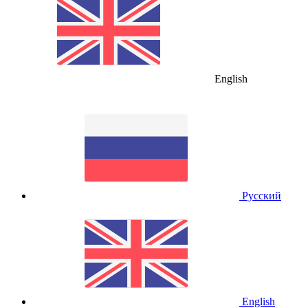
English
Русский
English