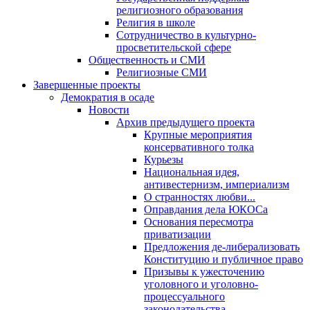
религиозного образования
Религия в школе
Сотрудничество в культурно-
просветительской сфере
Общественность и СМИ
Религиозные СМИ
Завершенные проекты
Демократия в осаде
Новости
Архив предыдущего проекта
Крупные мероприятия
консервативного толка
Курьезы
Национальная идея,
антивестернизм, империализм
О странностях любви...
Оправдания дела ЮКОСа
Основания пересмотра
приватизации
Предложения де-либерализовать
Конституцию и публичное право
Призывы к ужесточению
уголовного и уголовно-
процессуального
законодательства