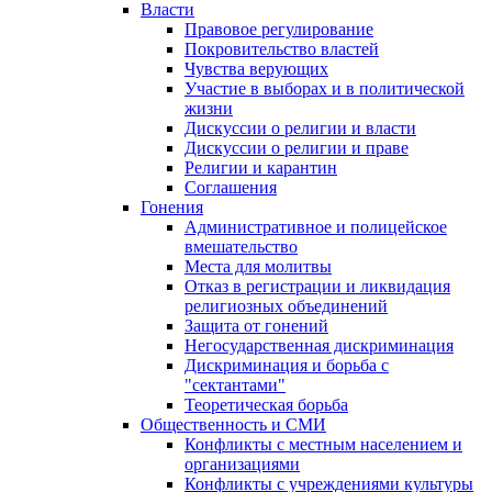
Власти
Правовое регулирование
Покровительство властей
Чувства верующих
Участие в выборах и в политической
жизни
Дискуссии о религии и власти
Дискуссии о религии и праве
Религии и карантин
Соглашения
Гонения
Административное и полицейское
вмешательство
Места для молитвы
Отказ в регистрации и ликвидация
религиозных объединений
Защита от гонений
Негосударственная дискриминация
Дискриминация и борьба с
"сектантами"
Теоретическая борьба
Общественность и СМИ
Конфликты с местным населением и
организациями
Конфликты с учреждениями культуры