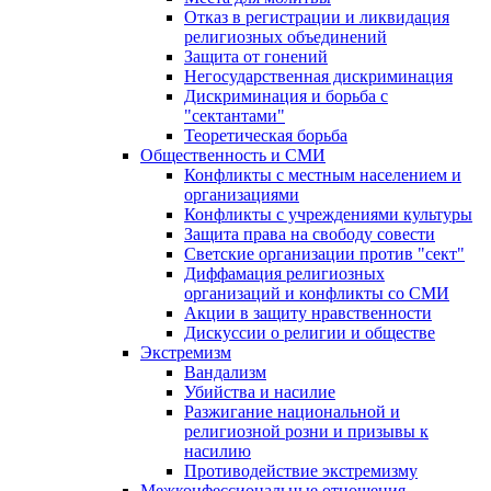
Отказ в регистрации и ликвидация
религиозных объединений
Защита от гонений
Негосударственная дискриминация
Дискриминация и борьба с
"сектантами"
Теоретическая борьба
Общественность и СМИ
Конфликты с местным населением и
организациями
Конфликты с учреждениями культуры
Защита права на свободу совести
Светские организации против "сект"
Диффамация религиозных
организаций и конфликты со СМИ
Акции в защиту нравственности
Дискуссии о религии и обществе
Экстремизм
Вандализм
Убийства и насилие
Разжигание национальной и
религиозной розни и призывы к
насилию
Противодействие экстремизму
Межконфессиональные отношения