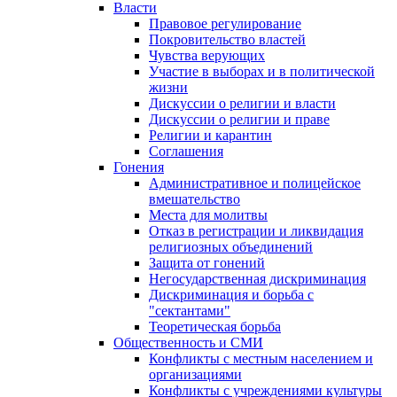
Власти
Правовое регулирование
Покровительство властей
Чувства верующих
Участие в выборах и в политической
жизни
Дискуссии о религии и власти
Дискуссии о религии и праве
Религии и карантин
Соглашения
Гонения
Административное и полицейское
вмешательство
Места для молитвы
Отказ в регистрации и ликвидация
религиозных объединений
Защита от гонений
Негосударственная дискриминация
Дискриминация и борьба с
"сектантами"
Теоретическая борьба
Общественность и СМИ
Конфликты с местным населением и
организациями
Конфликты с учреждениями культуры