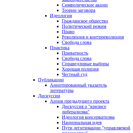
Символические акции
Теории заговора
Идеология
Гражданское общество
Политический режим
Право
Революция и контрреволюция
Свобода слова
Практика
Приватность
Свобода слова
Справедливые выборы
Хорошая полиция
Честный суд
Публикации
Аннотированный указатель
литературы
Дискуссии
Архив предыдущего проекта
Дискуссия о "кризисе
либерализма"
Идеология консерватизма
Национальная идея
Пути легитимации "управляемой