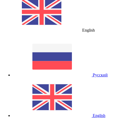
English
Русский
English