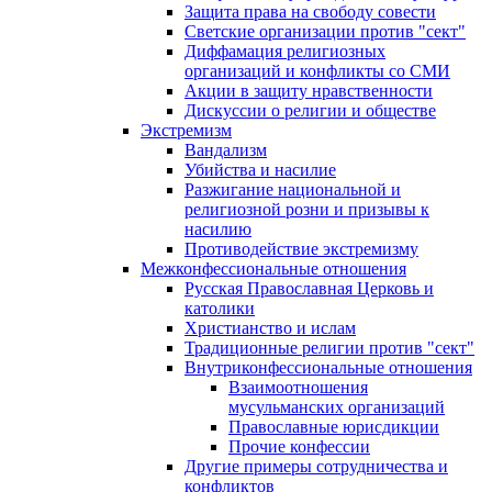
Защита права на свободу совести
Светские организации против "сект"
Диффамация религиозных
организаций и конфликты со СМИ
Акции в защиту нравственности
Дискуссии о религии и обществе
Экстремизм
Вандализм
Убийства и насилие
Разжигание национальной и
религиозной розни и призывы к
насилию
Противодействие экстремизму
Межконфессиональные отношения
Русская Православная Церковь и
католики
Христианство и ислам
Традиционные религии против "сект"
Внутриконфессиональные отношения
Взаимоотношения
мусульманских организаций
Православные юрисдикции
Прочие конфессии
Другие примеры сотрудничества и
конфликтов