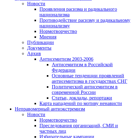
Новости
Проявления расизма и радикального
национализма
Противодействие расизму и радикальному
национализму
Нормотворчество
Мнения
Публикации
Документы
Архив
Антисемитизм 2003-2006
Антисемитизм в Российской
Федерации
Основные тенденции проявлений
антисемитизма в государствах СНГ
Политический антисемитизм в
современной России
Статьи, доклады, репортажи
Карта нападений по мотиву ненависти
Неправомерный антиэкстремизм
Новости
Нормотворчество
Преследования организаций, СМИ и
частных лиц
Избирательные кампании