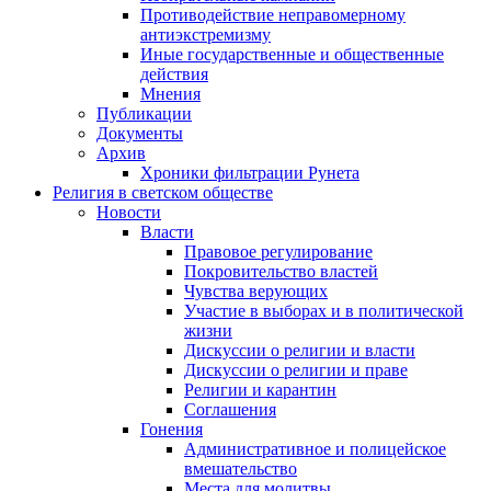
Противодействие неправомерному
антиэкстремизму
Иные государственные и общественные
действия
Мнения
Публикации
Документы
Архив
Хроники фильтрации Рунета
Религия в светском обществе
Новости
Власти
Правовое регулирование
Покровительство властей
Чувства верующих
Участие в выборах и в политической
жизни
Дискуссии о религии и власти
Дискуссии о религии и праве
Религии и карантин
Соглашения
Гонения
Административное и полицейское
вмешательство
Места для молитвы