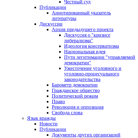
Честный суд
Публикации
Аннотированный указатель
литературы
Дискуссии
Архив предыдущего проекта
Дискуссия о "кризисе
либерализма"
Идеология консерватизма
Национальная идея
Пути легитимации "управляемой
демократии"
Ужесточение уголовного и
уголовно-процесуального
законодательства
Барометр демократии
Гражданское общество
Политический режим
Право
Революция и оппозиция
Свобода слова
Язык вражды
Новости
Публикации
Документы других организаций