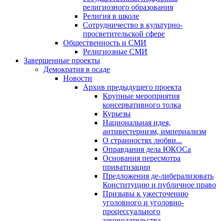
религиозного образования
Религия в школе
Сотрудничество в культурно-
просветительской сфере
Общественность и СМИ
Религиозные СМИ
Завершенные проекты
Демократия в осаде
Новости
Архив предыдущего проекта
Крупные мероприятия
консервативного толка
Курьезы
Национальная идея,
антивестернизм, империализм
О странностях любви...
Оправдания дела ЮКОСа
Основания пересмотра
приватизации
Предложения де-либерализовать
Конституцию и публичное право
Призывы к ужесточению
уголовного и уголовно-
процессуального
законодательства