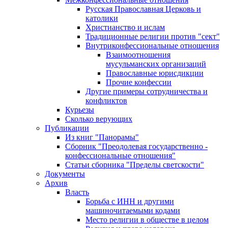
Русская Православная Церковь и
католики
Христианство и ислам
Традиционные религии против "сект"
Внутриконфессиональные отношения
Взаимоотношения
мусульманских организаций
Православные юрисдикции
Прочие конфессии
Другие примеры сотрудничества и
конфликтов
Курьезы
Сколько верующих
Публикации
Из книг "Панорамы"
Сборник "Преодолевая государственно -
конфессиональные отношения"
Статьи сборника "Пределы светскости"
Документы
Архив
Власть
Борьба с ИНН и другими
машиночитаемыми кодами
Место религии в обществе в целом