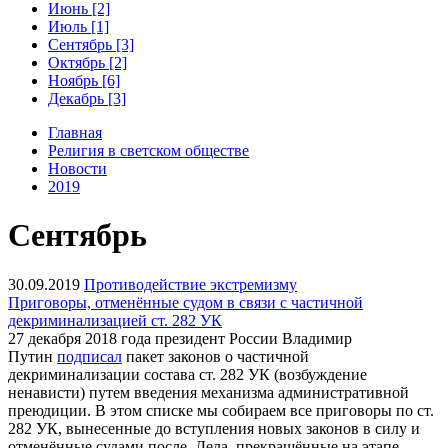
Июнь [2]
Июль [1]
Сентябрь [3]
Октябрь [2]
Ноябрь [6]
Декабрь [3]
Главная
Религия в светском обществе
Новости
2019
Сентябрь
30.09.2019
Противодействие экстремизму
Приговоры, отменённые судом в связи с частичной
декриминализацией ст. 282 УК
27 декабря 2018 года президент России Владимир
Путин
подписал
пакет законов о частичной
декриминализации состава ст. 282 УК (возбуждение
ненависти) путем введения механизма административной
преюдиции. В этом списке мы собираем все приговоры по ст.
282 УК, вынесенные до вступления новых законов в силу и
отменённые судами после. Дела, прекращённые на этапе