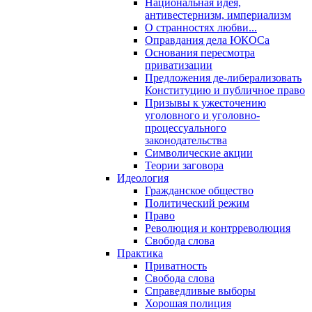
Национальная идея,
антивестернизм, империализм
О странностях любви...
Оправдания дела ЮКОСа
Основания пересмотра
приватизации
Предложения де-либерализовать
Конституцию и публичное право
Призывы к ужесточению
уголовного и уголовно-
процессуального
законодательства
Символические акции
Теории заговора
Идеология
Гражданское общество
Политический режим
Право
Революция и контрреволюция
Свобода слова
Практика
Приватность
Свобода слова
Справедливые выборы
Хорошая полиция