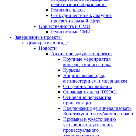
религиозного образования
Религия в школе
Сотрудничество в культурно-
просветительской сфере
Общественность и СМИ
Религиозные СМИ
Завершенные проекты
Демократия в осаде
Новости
Архив предыдущего проекта
Крупные мероприятия
консервативного толка
Курьезы
Национальная идея,
антивестернизм, империализм
О странностях любви...
Оправдания дела ЮКОСа
Основания пересмотра
приватизации
Предложения де-либерализовать
Конституцию и публичное право
Призывы к ужесточению
уголовного и уголовно-
процессуального
законодательства