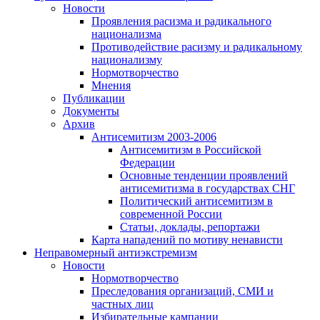
Новости
Проявления расизма и радикального
национализма
Противодействие расизму и радикальному
национализму
Нормотворчество
Мнения
Публикации
Документы
Архив
Антисемитизм 2003-2006
Антисемитизм в Российской
Федерации
Основные тенденции проявлений
антисемитизма в государствах СНГ
Политический антисемитизм в
современной России
Статьи, доклады, репортажи
Карта нападений по мотиву ненависти
Неправомерный антиэкстремизм
Новости
Нормотворчество
Преследования организаций, СМИ и
частных лиц
Избирательные кампании