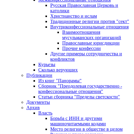
Русская Православная Церковь и
католики
Христианство и ислам
Традиционные религии против "сект"
Внутриконфессиональные отношения
Взаимоотношения
мусульманских организаций
Православные юрисдикции
Прочие конфессии
Другие примеры сотрудничества и
конфликтов
Курьезы
Сколько верующих
Публикации
Из книг "Панорамы"
Сборник "Преодолевая государственно -
конфессиональные отношения"
Статьи сборника "Пределы светскости"
Документы
Архив
Власть
Борьба с ИНН и другими
машиночитаемыми кодами
Место религии в обществе в целом