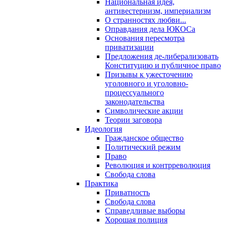
Национальная идея,
антивестернизм, империализм
О странностях любви...
Оправдания дела ЮКОСа
Основания пересмотра
приватизации
Предложения де-либерализовать
Конституцию и публичное право
Призывы к ужесточению
уголовного и уголовно-
процессуального
законодательства
Символические акции
Теории заговора
Идеология
Гражданское общество
Политический режим
Право
Революция и контрреволюция
Свобода слова
Практика
Приватность
Свобода слова
Справедливые выборы
Хорошая полиция