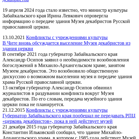
19 апреля 2024 года стало известно, что министр культуры
Забайкальского края Ирина Левкович опровергла
информацию о передаче здания Музея декабристов Русской
православной церкви.
13.10.2021
Конфликты с учреждениями культуры
В Чите вновь обсуждается выселение Музея декабристов из
здания церкви
В сентябре 2021 года губернатор Забайкальского края
Александр Осипов заявил о необходимости возобновления
богослужений в Михаило-Архангельском храме, занятом
Музеем декабристов. Это возобновило общественную
дискуссию о возможном выселении музея и передаче здания
храма Русской православной церкви.
13 октября губернатор Александр Осипов обвинил
журналистов в раздувании конфликта вокруг Музея
декабристов. По его словам, передача музейного здания
церкви пока не планируется.
21.12.2015
Конфликты с учреждениями культуры
Губернатор Забайкальского края пообещал не передавать РПЦ
«церковь декабристов», пока в ней действует музей
21 декабря 2015 года губернатор Забайкальского края
Константин Ильковский сообщил, что здание Михайло-
Архангельского храма, в котором с 1985 года действует Музей