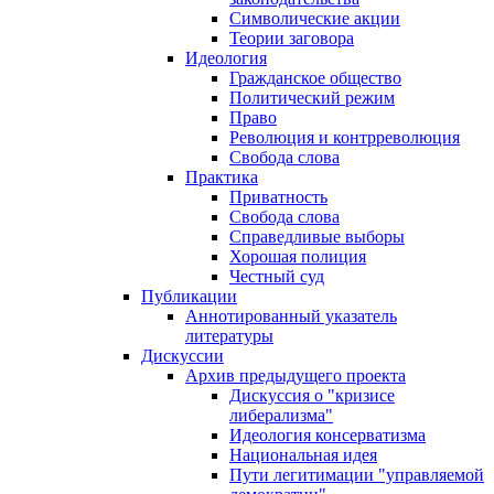
Символические акции
Теории заговора
Идеология
Гражданское общество
Политический режим
Право
Революция и контрреволюция
Свобода слова
Практика
Приватность
Свобода слова
Справедливые выборы
Хорошая полиция
Честный суд
Публикации
Аннотированный указатель
литературы
Дискуссии
Архив предыдущего проекта
Дискуссия о "кризисе
либерализма"
Идеология консерватизма
Национальная идея
Пути легитимации "управляемой