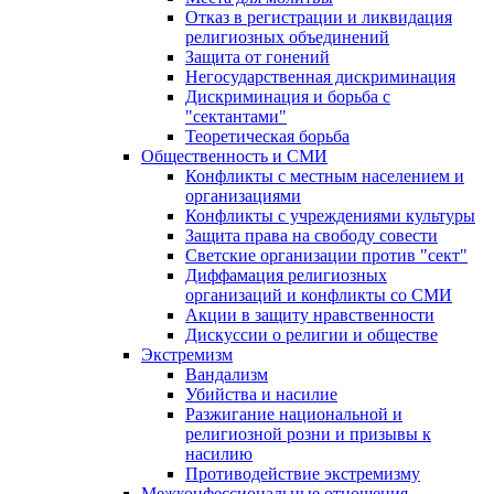
Отказ в регистрации и ликвидация
религиозных объединений
Защита от гонений
Негосударственная дискриминация
Дискриминация и борьба с
"сектантами"
Теоретическая борьба
Общественность и СМИ
Конфликты с местным населением и
организациями
Конфликты с учреждениями культуры
Защита права на свободу совести
Светские организации против "сект"
Диффамация религиозных
организаций и конфликты со СМИ
Акции в защиту нравственности
Дискуссии о религии и обществе
Экстремизм
Вандализм
Убийства и насилие
Разжигание национальной и
религиозной розни и призывы к
насилию
Противодействие экстремизму
Межконфессиональные отношения