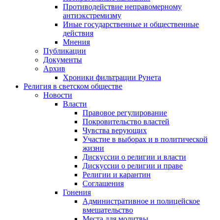
Противодействие неправомерному
антиэкстремизму
Иные государственные и общественные
действия
Мнения
Публикации
Документы
Архив
Хроники фильтрации Рунета
Религия в светском обществе
Новости
Власти
Правовое регулирование
Покровительство властей
Чувства верующих
Участие в выборах и в политической
жизни
Дискуссии о религии и власти
Дискуссии о религии и праве
Религии и карантин
Соглашения
Гонения
Административное и полицейское
вмешательство
Места для молитвы