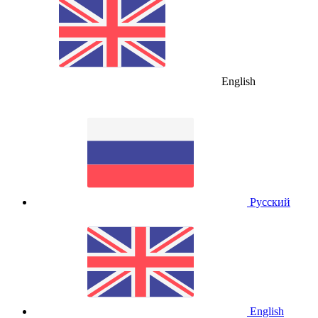
English
Русский
English