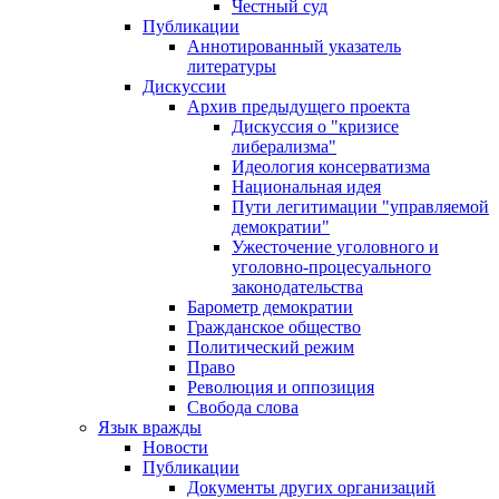
Честный суд
Публикации
Аннотированный указатель
литературы
Дискуссии
Архив предыдущего проекта
Дискуссия о "кризисе
либерализма"
Идеология консерватизма
Национальная идея
Пути легитимации "управляемой
демократии"
Ужесточение уголовного и
уголовно-процесуального
законодательства
Барометр демократии
Гражданское общество
Политический режим
Право
Революция и оппозиция
Свобода слова
Язык вражды
Новости
Публикации
Документы других организаций