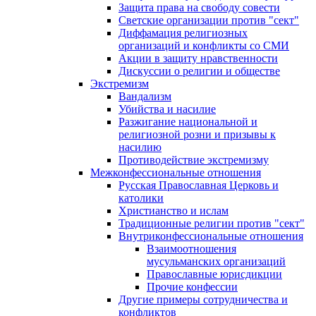
Защита права на свободу совести
Светские организации против "сект"
Диффамация религиозных
организаций и конфликты со СМИ
Акции в защиту нравственности
Дискуссии о религии и обществе
Экстремизм
Вандализм
Убийства и насилие
Разжигание национальной и
религиозной розни и призывы к
насилию
Противодействие экстремизму
Межконфессиональные отношения
Русская Православная Церковь и
католики
Христианство и ислам
Традиционные религии против "сект"
Внутриконфессиональные отношения
Взаимоотношения
мусульманских организаций
Православные юрисдикции
Прочие конфессии
Другие примеры сотрудничества и
конфликтов