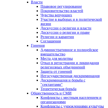
Власти
Правовое регулирование
Покровительство властей
Чувства верующих
Участие в выборах и в политической
жизни
Дискуссии о религии и власти
Дискуссии о религии и праве
Религии и карантин
Соглашения
Гонения
Административное и полицейское
вмешательство
Места для молитвы
Отказ в регистрации и ликвидация
религиозных объединений
Защита от гонений
Негосударственная дискриминация
Дискриминация и борьба с
"сектантами"
Теоретическая борьба
Общественность и СМИ
Конфликты с местным населением и
организациями
Конфликты с учреждениями культуры