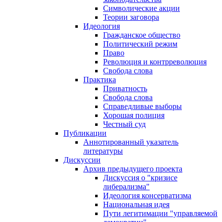
Символические акции
Теории заговора
Идеология
Гражданское общество
Политический режим
Право
Революция и контрреволюция
Свобода слова
Практика
Приватность
Свобода слова
Справедливые выборы
Хорошая полиция
Честный суд
Публикации
Аннотированный указатель
литературы
Дискуссии
Архив предыдущего проекта
Дискуссия о "кризисе
либерализма"
Идеология консерватизма
Национальная идея
Пути легитимации "управляемой