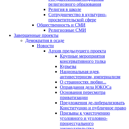
религиозного образования
Религия в школе
Сотрудничество в культурно-
просветительской сфере
Общественность и СМИ
Религиозные СМИ
Завершенные проекты
Демократия в осаде
Новости
Архив предыдущего проекта
Крупные мероприятия
консервативного толка
Курьезы
Национальная идея,
антивестернизм, империализм
О странностях любви...
Оправдания дела ЮКОСа
Основания пересмотра
приватизации
Предложения де-либерализовать
Конституцию и публичное право
Призывы к ужесточению
уголовного и уголовно-
процессуального
законодательства