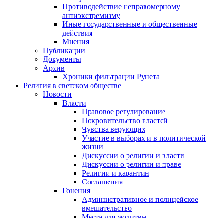
Противодействие неправомерному
антиэкстремизму
Иные государственные и общественные
действия
Мнения
Публикации
Документы
Архив
Хроники фильтрации Рунета
Религия в светском обществе
Новости
Власти
Правовое регулирование
Покровительство властей
Чувства верующих
Участие в выборах и в политической
жизни
Дискуссии о религии и власти
Дискуссии о религии и праве
Религии и карантин
Соглашения
Гонения
Административное и полицейское
вмешательство
Места для молитвы