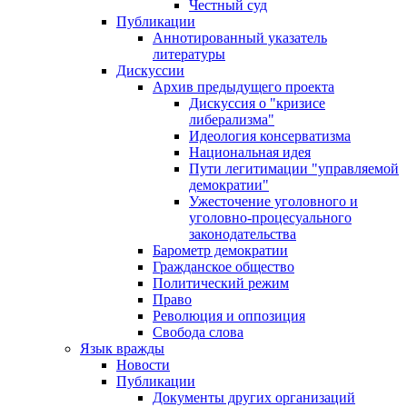
Честный суд
Публикации
Аннотированный указатель
литературы
Дискуссии
Архив предыдущего проекта
Дискуссия о "кризисе
либерализма"
Идеология консерватизма
Национальная идея
Пути легитимации "управляемой
демократии"
Ужесточение уголовного и
уголовно-процесуального
законодательства
Барометр демократии
Гражданское общество
Политический режим
Право
Революция и оппозиция
Свобода слова
Язык вражды
Новости
Публикации
Документы других организаций