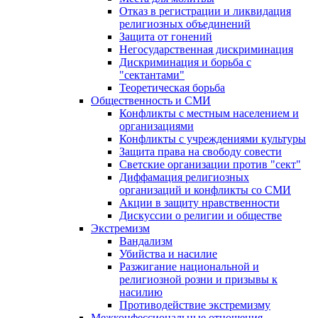
Отказ в регистрации и ликвидация
религиозных объединений
Защита от гонений
Негосударственная дискриминация
Дискриминация и борьба с
"сектантами"
Теоретическая борьба
Общественность и СМИ
Конфликты с местным населением и
организациями
Конфликты с учреждениями культуры
Защита права на свободу совести
Светские организации против "сект"
Диффамация религиозных
организаций и конфликты со СМИ
Акции в защиту нравственности
Дискуссии о религии и обществе
Экстремизм
Вандализм
Убийства и насилие
Разжигание национальной и
религиозной розни и призывы к
насилию
Противодействие экстремизму
Межконфессиональные отношения