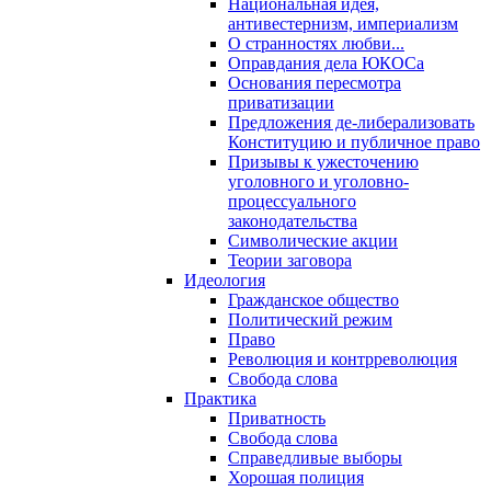
Национальная идея,
антивестернизм, империализм
О странностях любви...
Оправдания дела ЮКОСа
Основания пересмотра
приватизации
Предложения де-либерализовать
Конституцию и публичное право
Призывы к ужесточению
уголовного и уголовно-
процессуального
законодательства
Символические акции
Теории заговора
Идеология
Гражданское общество
Политический режим
Право
Революция и контрреволюция
Свобода слова
Практика
Приватность
Свобода слова
Справедливые выборы
Хорошая полиция