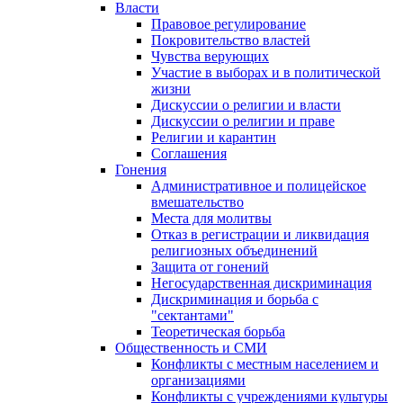
Власти
Правовое регулирование
Покровительство властей
Чувства верующих
Участие в выборах и в политической
жизни
Дискуссии о религии и власти
Дискуссии о религии и праве
Религии и карантин
Соглашения
Гонения
Административное и полицейское
вмешательство
Места для молитвы
Отказ в регистрации и ликвидация
религиозных объединений
Защита от гонений
Негосударственная дискриминация
Дискриминация и борьба с
"сектантами"
Теоретическая борьба
Общественность и СМИ
Конфликты с местным населением и
организациями
Конфликты с учреждениями культуры