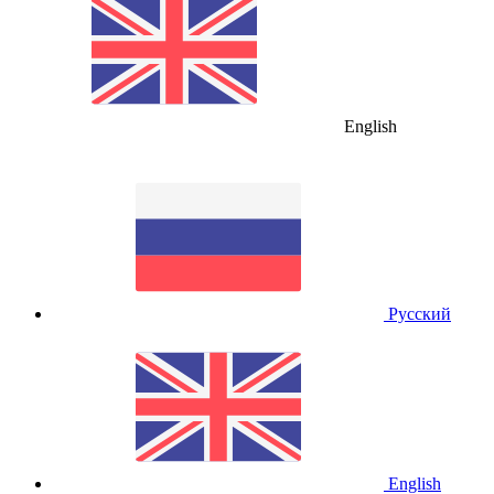
English
Русский
English