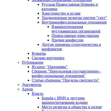
Русская Православная Церковь и
католики
Христианство и ислам
Традиционные религии против "сект"
Внутриконфессиональные отношения
Взаимоотношения
мусульманских организаций
Православные юрисдикции
Прочие конфессии
Другие примеры сотрудничества и
конфликтов
Курьезы
Сколько верующих
Публикации
Из книг "Панорамы"
Сборник "Преодолевая государственно -
конфессиональные отношения"
Статьи сборника "Пределы светскости"
Документы
Архив
Власть
Борьба с ИНН и другими
машиночитаемыми кодами
Место религии в обществе в целом