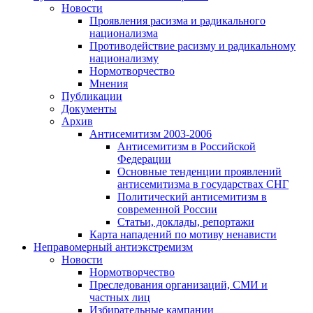
Новости
Проявления расизма и радикального
национализма
Противодействие расизму и радикальному
национализму
Нормотворчество
Мнения
Публикации
Документы
Архив
Антисемитизм 2003-2006
Антисемитизм в Российской
Федерации
Основные тенденции проявлений
антисемитизма в государствах СНГ
Политический антисемитизм в
современной России
Статьи, доклады, репортажи
Карта нападений по мотиву ненависти
Неправомерный антиэкстремизм
Новости
Нормотворчество
Преследования организаций, СМИ и
частных лиц
Избирательные кампании