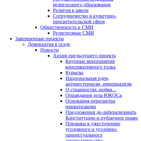
религиозного образования
Религия в школе
Сотрудничество в культурно-
просветительской сфере
Общественность и СМИ
Религиозные СМИ
Завершенные проекты
Демократия в осаде
Новости
Архив предыдущего проекта
Крупные мероприятия
консервативного толка
Курьезы
Национальная идея,
антивестернизм, империализм
О странностях любви...
Оправдания дела ЮКОСа
Основания пересмотра
приватизации
Предложения де-либерализовать
Конституцию и публичное право
Призывы к ужесточению
уголовного и уголовно-
процессуального
законодательства