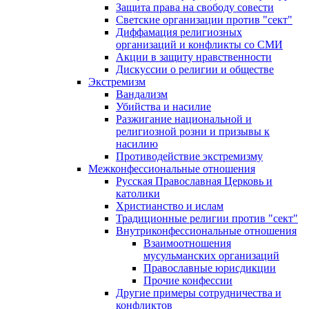
Защита права на свободу совести
Светские организации против "сект"
Диффамация религиозных
организаций и конфликты со СМИ
Акции в защиту нравственности
Дискуссии о религии и обществе
Экстремизм
Вандализм
Убийства и насилие
Разжигание национальной и
религиозной розни и призывы к
насилию
Противодействие экстремизму
Межконфессиональные отношения
Русская Православная Церковь и
католики
Христианство и ислам
Традиционные религии против "сект"
Внутриконфессиональные отношения
Взаимоотношения
мусульманских организаций
Православные юрисдикции
Прочие конфессии
Другие примеры сотрудничества и
конфликтов