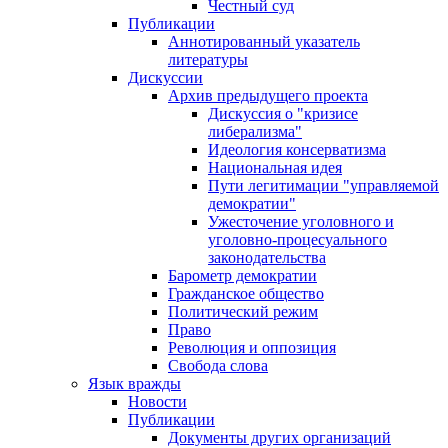
Честный суд
Публикации
Аннотированный указатель
литературы
Дискуссии
Архив предыдущего проекта
Дискуссия о "кризисе
либерализма"
Идеология консерватизма
Национальная идея
Пути легитимации "управляемой
демократии"
Ужесточение уголовного и
уголовно-процесуального
законодательства
Барометр демократии
Гражданское общество
Политический режим
Право
Революция и оппозиция
Свобода слова
Язык вражды
Новости
Публикации
Документы других организаций