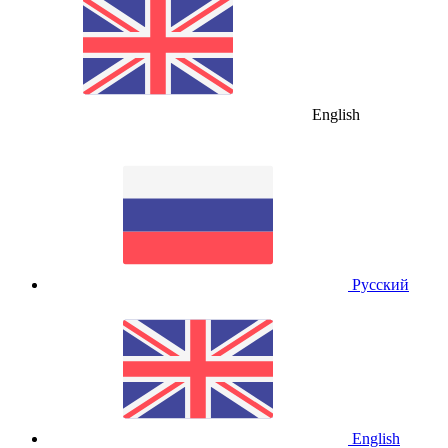
English
Русский
English