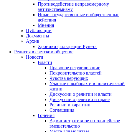
Противодействие неправомерному
антиэкстремизму
Иные государственные и общественные
действия
Мнения
Публикации
Документы
Архив
Хроники фильтрации Рунета
Религия в светском обществе
Новости
Власти
Правовое регулирование
Покровительство властей
Чувства верующих
Участие в выборах и в политической
жизни
Дискуссии о религии и власти
Дискуссии о религии и праве
Религии и карантин
Соглашения
Гонения
Административное и полицейское
вмешательство
Места для молитвы