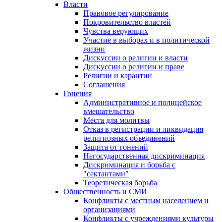
Власти
Правовое регулирование
Покровительство властей
Чувства верующих
Участие в выборах и в политической
жизни
Дискуссии о религии и власти
Дискуссии о религии и праве
Религии и карантин
Соглашения
Гонения
Административное и полицейское
вмешательство
Места для молитвы
Отказ в регистрации и ликвидация
религиозных объединений
Защита от гонений
Негосударственная дискриминация
Дискриминация и борьба с
"сектантами"
Теоретическая борьба
Общественность и СМИ
Конфликты с местным населением и
организациями
Конфликты с учреждениями культуры