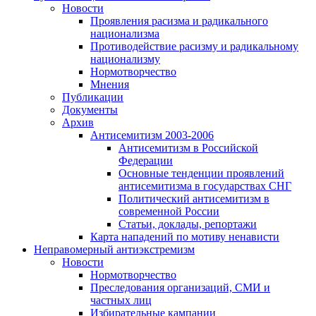
Новости
Проявления расизма и радикального
национализма
Противодействие расизму и радикальному
национализму
Нормотворчество
Мнения
Публикации
Документы
Архив
Антисемитизм 2003-2006
Антисемитизм в Российской
Федерации
Основные тенденции проявлений
антисемитизма в государствах СНГ
Политический антисемитизм в
современной России
Статьи, доклады, репортажи
Карта нападений по мотиву ненависти
Неправомерный антиэкстремизм
Новости
Нормотворчество
Преследования организаций, СМИ и
частных лиц
Избирательные кампании