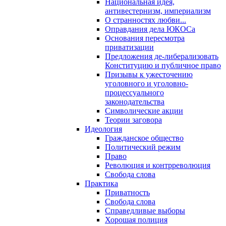
Национальная идея,
антивестернизм, империализм
О странностях любви...
Оправдания дела ЮКОСа
Основания пересмотра
приватизации
Предложения де-либерализовать
Конституцию и публичное право
Призывы к ужесточению
уголовного и уголовно-
процессуального
законодательства
Символические акции
Теории заговора
Идеология
Гражданское общество
Политический режим
Право
Революция и контрреволюция
Свобода слова
Практика
Приватность
Свобода слова
Справедливые выборы
Хорошая полиция