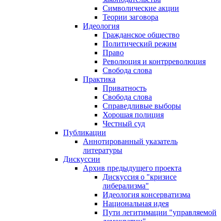
Символические акции
Теории заговора
Идеология
Гражданское общество
Политический режим
Право
Революция и контрреволюция
Свобода слова
Практика
Приватность
Свобода слова
Справедливые выборы
Хорошая полиция
Честный суд
Публикации
Аннотированный указатель
литературы
Дискуссии
Архив предыдущего проекта
Дискуссия о "кризисе
либерализма"
Идеология консерватизма
Национальная идея
Пути легитимации "управляемой