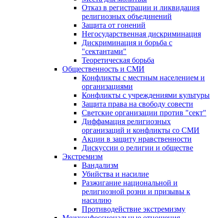
Отказ в регистрации и ликвидация
религиозных объединений
Защита от гонений
Негосударственная дискриминация
Дискриминация и борьба с
"сектантами"
Теоретическая борьба
Общественность и СМИ
Конфликты с местным населением и
организациями
Конфликты с учреждениями культуры
Защита права на свободу совести
Светские организации против "сект"
Диффамация религиозных
организаций и конфликты со СМИ
Акции в защиту нравственности
Дискуссии о религии и обществе
Экстремизм
Вандализм
Убийства и насилие
Разжигание национальной и
религиозной розни и призывы к
насилию
Противодействие экстремизму
Межконфессиональные отношения