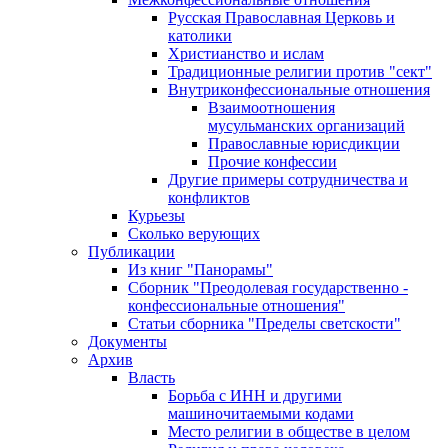
Русская Православная Церковь и
католики
Христианство и ислам
Традиционные религии против "сект"
Внутриконфессиональные отношения
Взаимоотношения
мусульманских организаций
Православные юрисдикции
Прочие конфессии
Другие примеры сотрудничества и
конфликтов
Курьезы
Сколько верующих
Публикации
Из книг "Панорамы"
Сборник "Преодолевая государственно -
конфессиональные отношения"
Статьи сборника "Пределы светскости"
Документы
Архив
Власть
Борьба с ИНН и другими
машиночитаемыми кодами
Место религии в обществе в целом