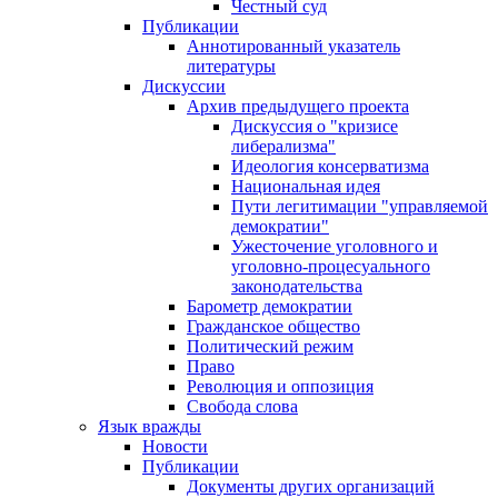
Честный суд
Публикации
Аннотированный указатель
литературы
Дискуссии
Архив предыдущего проекта
Дискуссия о "кризисе
либерализма"
Идеология консерватизма
Национальная идея
Пути легитимации "управляемой
демократии"
Ужесточение уголовного и
уголовно-процесуального
законодательства
Барометр демократии
Гражданское общество
Политический режим
Право
Революция и оппозиция
Свобода слова
Язык вражды
Новости
Публикации
Документы других организаций