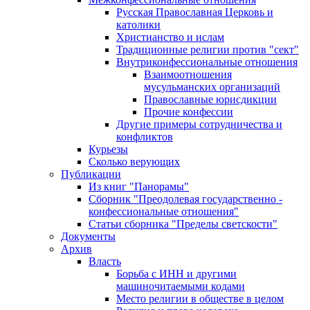
Русская Православная Церковь и
католики
Христианство и ислам
Традиционные религии против "сект"
Внутриконфессиональные отношения
Взаимоотношения
мусульманских организаций
Православные юрисдикции
Прочие конфессии
Другие примеры сотрудничества и
конфликтов
Курьезы
Сколько верующих
Публикации
Из книг "Панорамы"
Сборник "Преодолевая государственно -
конфессиональные отношения"
Статьи сборника "Пределы светскости"
Документы
Архив
Власть
Борьба с ИНН и другими
машиночитаемыми кодами
Место религии в обществе в целом