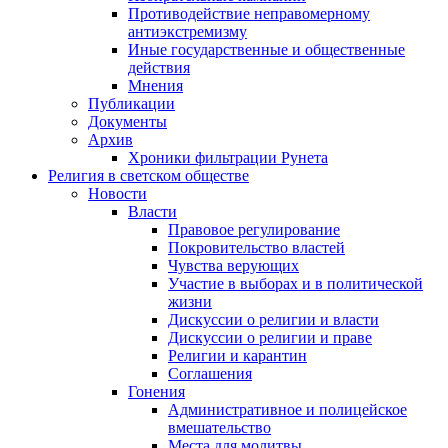
Противодействие неправомерному
антиэкстремизму
Иные государственные и общественные
действия
Мнения
Публикации
Документы
Архив
Хроники фильтрации Рунета
Религия в светском обществе
Новости
Власти
Правовое регулирование
Покровительство властей
Чувства верующих
Участие в выборах и в политической
жизни
Дискуссии о религии и власти
Дискуссии о религии и праве
Религии и карантин
Соглашения
Гонения
Административное и полицейское
вмешательство
Места для молитвы