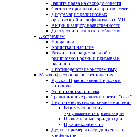
Защита права на свободу совести
Светские организации против "сект"
Диффамация религиозных
организаций и конфликты со СМИ
Акции в защиту нравственности
Дискуссии о религии и обществе
Экстремизм
Вандализм
Убийства и насилие
Разжигание национальной и
религиозной розни и призывы к
насилию
Противодействие экстремизму
Межконфессиональные отношения
Русская Православная Церковь и
католики
Христианство и ислам
Традиционные религии против "сект"
Внутриконфессиональные отношения
Взаимоотношения
мусульманских организаций
Православные юрисдикции
Прочие конфессии
Другие примеры сотрудничества и
конфликтов