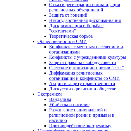
Отказ в регистрации и ликвидация
религиозных объединений
Защита от гонений
Негосударственная дискриминация
Дискриминация и борьба с
"сектантами"
Теоретическая борьба
Общественность и СМИ
Конфликты с местным населением и
организациями
Конфликты с учреждениями культуры
Защита права на свободу совести
Светские организации против "сект"
Диффамация религиозных
организаций и конфликты со СМИ
Акции в защиту нравственности
Дискуссии о религии и обществе
Экстремизм
Вандализм
Убийства и насилие
Разжигание национальной и
религиозной розни и призывы к
насилию
Противодействие экстремизму
Межконфессиональные отношения