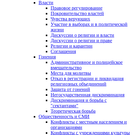
Власти
Правовое регулирование
Покровительство властей
Чувства верующих
Участие в выборах и в политической
жизни
Дискуссии о религии и власти
Дискуссии о религии и праве
Религии и карантин
Соглашения
Гонения
Административное и полицейское
вмешательство
Места для молитвы
Отказ в регистрации и ликвидация
религиозных объединений
Защита от гонений
Негосударственная дискриминация
Дискриминация и борьба с
"сектантами"
Теоретическая борьба
Общественность и СМИ
Конфликты с местным населением и
организациями
Конфликты с учреждениями культуры