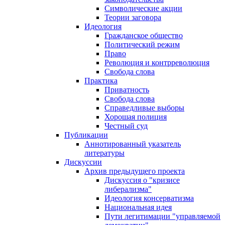
Символические акции
Теории заговора
Идеология
Гражданское общество
Политический режим
Право
Революция и контрреволюция
Свобода слова
Практика
Приватность
Свобода слова
Справедливые выборы
Хорошая полиция
Честный суд
Публикации
Аннотированный указатель
литературы
Дискуссии
Архив предыдущего проекта
Дискуссия о "кризисе
либерализма"
Идеология консерватизма
Национальная идея
Пути легитимации "управляемой