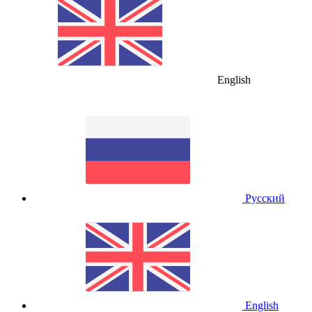
English
Русский
English