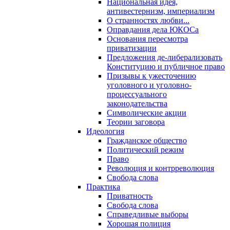
Национальная идея,
антивестернизм, империализм
О странностях любви...
Оправдания дела ЮКОСа
Основания пересмотра
приватизации
Предложения де-либерализовать
Конституцию и публичное право
Призывы к ужесточению
уголовного и уголовно-
процессуального
законодательства
Символические акции
Теории заговора
Идеология
Гражданское общество
Политический режим
Право
Революция и контрреволюция
Свобода слова
Практика
Приватность
Свобода слова
Справедливые выборы
Хорошая полиция