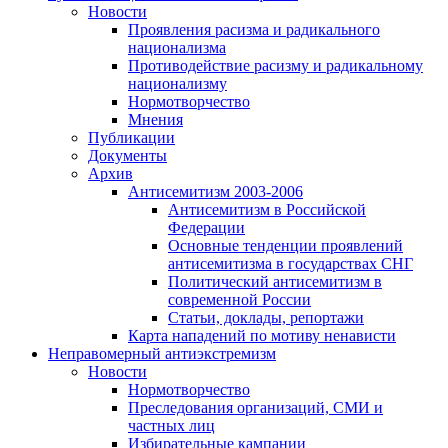
Новости
Проявления расизма и радикального
национализма
Противодействие расизму и радикальному
национализму
Нормотворчество
Мнения
Публикации
Документы
Архив
Антисемитизм 2003-2006
Антисемитизм в Российской
Федерации
Основные тенденции проявлений
антисемитизма в государствах СНГ
Политический антисемитизм в
современной России
Статьи, доклады, репортажи
Карта нападений по мотиву ненависти
Неправомерный антиэкстремизм
Новости
Нормотворчество
Преследования организаций, СМИ и
частных лиц
Избирательные кампании