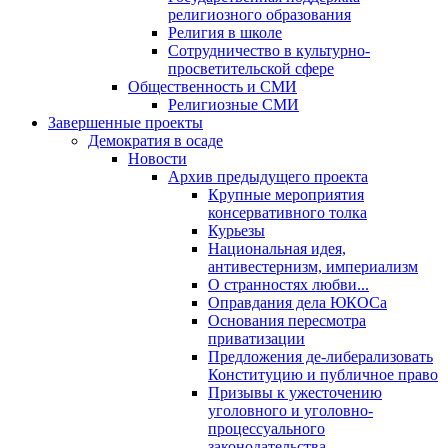
религиозного образования
Религия в школе
Сотрудничество в культурно-
просветительской сфере
Общественность и СМИ
Религиозные СМИ
Завершенные проекты
Демократия в осаде
Новости
Архив предыдущего проекта
Крупные мероприятия
консервативного толка
Курьезы
Национальная идея,
антивестернизм, империализм
О странностях любви...
Оправдания дела ЮКОСа
Основания пересмотра
приватизации
Предложения де-либерализовать
Конституцию и публичное право
Призывы к ужесточению
уголовного и уголовно-
процессуального
законодательства