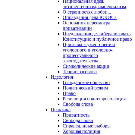
Национальная идея,
антивестернизм, империализм
О странностях любви...
Оправдания дела ЮКОСа
Основания пересмотра
приватизации
Предложения де-либерализовать
Конституцию и публичное право
Призывы к ужесточению
уголовного и уголовно-
процессуального
законодательства
Символические акции
Теории заговора
Идеология
Гражданское общество
Политический режим
Право
Революция и контрреволюция
Свобода слова
Практика
Приватность
Свобода слова
Справедливые выборы
Хорошая полиция