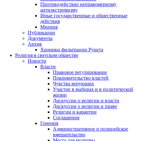
Противодействие неправомерному
антиэкстремизму
Иные государственные и общественные
действия
Мнения
Публикации
Документы
Архив
Хроники фильтрации Рунета
Религия в светском обществе
Новости
Власти
Правовое регулирование
Покровительство властей
Чувства верующих
Участие в выборах и в политической
жизни
Дискуссии о религии и власти
Дискуссии о религии и праве
Религии и карантин
Соглашения
Гонения
Административное и полицейское
вмешательство
Места для молитвы