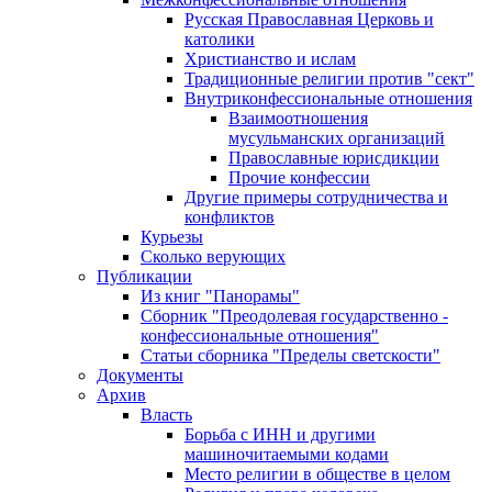
Русская Православная Церковь и
католики
Христианство и ислам
Традиционные религии против "сект"
Внутриконфессиональные отношения
Взаимоотношения
мусульманских организаций
Православные юрисдикции
Прочие конфессии
Другие примеры сотрудничества и
конфликтов
Курьезы
Сколько верующих
Публикации
Из книг "Панорамы"
Сборник "Преодолевая государственно -
конфессиональные отношения"
Статьи сборника "Пределы светскости"
Документы
Архив
Власть
Борьба с ИНН и другими
машиночитаемыми кодами
Место религии в обществе в целом