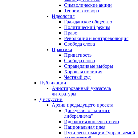
Символические акции
Теории заговора
Идеология
Гражданское общество
Политический режим
Право
Революция и контрреволюция
Свобода слова
Практика
Приватность
Свобода слова
Справедливые выборы
Хорошая полиция
Честный суд
Публикации
Аннотированный указатель
литературы
Дискуссии
Архив предыдущего проекта
Дискуссия о "кризисе
либерализма"
Идеология консерватизма
Национальная идея
Пути легитимации "управляемой