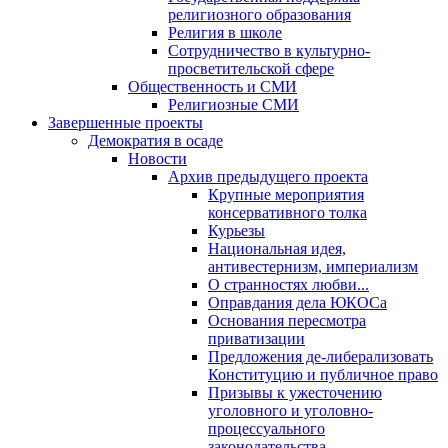
религиозного образования
Религия в школе
Сотрудничество в культурно-
просветительской сфере
Общественность и СМИ
Религиозные СМИ
Завершенные проекты
Демократия в осаде
Новости
Архив предыдущего проекта
Крупные мероприятия
консервативного толка
Курьезы
Национальная идея,
антивестернизм, империализм
О странностях любви...
Оправдания дела ЮКОСа
Основания пересмотра
приватизации
Предложения де-либерализовать
Конституцию и публичное право
Призывы к ужесточению
уголовного и уголовно-
процессуального
законодательства