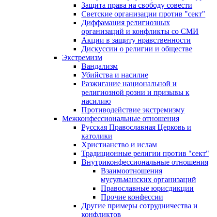
Защита права на свободу совести
Светские организации против "сект"
Диффамация религиозных
организаций и конфликты со СМИ
Акции в защиту нравственности
Дискуссии о религии и обществе
Экстремизм
Вандализм
Убийства и насилие
Разжигание национальной и
религиозной розни и призывы к
насилию
Противодействие экстремизму
Межконфессиональные отношения
Русская Православная Церковь и
католики
Христианство и ислам
Традиционные религии против "сект"
Внутриконфессиональные отношения
Взаимоотношения
мусульманских организаций
Православные юрисдикции
Прочие конфессии
Другие примеры сотрудничества и
конфликтов