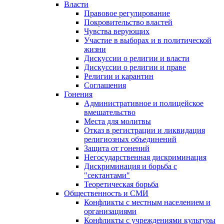
Власти
Правовое регулирование
Покровительство властей
Чувства верующих
Участие в выборах и в политической
жизни
Дискуссии о религии и власти
Дискуссии о религии и праве
Религии и карантин
Соглашения
Гонения
Административное и полицейское
вмешательство
Места для молитвы
Отказ в регистрации и ликвидация
религиозных объединений
Защита от гонений
Негосударственная дискриминация
Дискриминация и борьба с
"сектантами"
Теоретическая борьба
Общественность и СМИ
Конфликты с местным населением и
организациями
Конфликты с учреждениями культуры