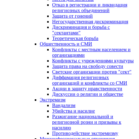
Отказ в регистрации и ликвидация
религиозных объединений
Защита от гонений
Негосударственная дискриминация
Дискриминация и борьба с
"сектантами"
Теоретическая борьба
Общественность и СМИ
Конфликты с местным населением и
организациями
Конфликты с учреждениями культуры
Защита права на свободу совести
Светские организации против "сект"
Диффамация религиозных
организаций и конфликты со СМИ
Акции в защиту нравственности
Дискуссии о религии и обществе
Экстремизм
Вандализм
Убийства и насилие
Разжигание национальной и
религиозной розни и призывы к
насилию
Противодействие экстремизму
Межконфессиональные отношения