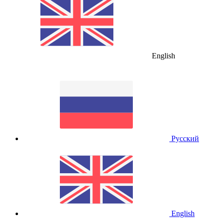
English
Русский
English