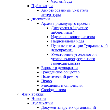
Честный суд
Публикации
Аннотированный указатель
литературы
Дискуссии
Архив предыдущего проекта
Дискуссия о "кризисе
либерализма"
Идеология консерватизма
Национальная идея
Пути легитимации "управляемой
демократии"
Ужесточение уголовного и
уголовно-процесуального
законодательства
Барометр демократии
Гражданское общество
Политический режим
Право
Революция и оппозиция
Свобода слова
Язык вражды
Новости
Публикации
Документы других организаций