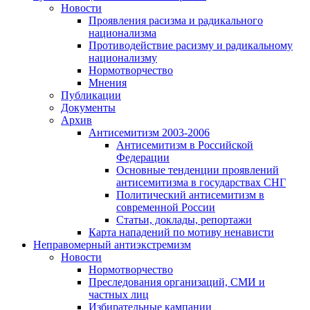
Новости
Проявления расизма и радикального
национализма
Противодействие расизму и радикальному
национализму
Нормотворчество
Мнения
Публикации
Документы
Архив
Антисемитизм 2003-2006
Антисемитизм в Российской
Федерации
Основные тенденции проявлений
антисемитизма в государствах СНГ
Политический антисемитизм в
современной России
Статьи, доклады, репортажи
Карта нападений по мотиву ненависти
Неправомерный антиэкстремизм
Новости
Нормотворчество
Преследования организаций, СМИ и
частных лиц
Избирательные кампании