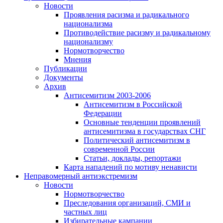
Новости
Проявления расизма и радикального
национализма
Противодействие расизму и радикальному
национализму
Нормотворчество
Мнения
Публикации
Документы
Архив
Антисемитизм 2003-2006
Антисемитизм в Российской
Федерации
Основные тенденции проявлений
антисемитизма в государствах СНГ
Политический антисемитизм в
современной России
Статьи, доклады, репортажи
Карта нападений по мотиву ненависти
Неправомерный антиэкстремизм
Новости
Нормотворчество
Преследования организаций, СМИ и
частных лиц
Избирательные кампании