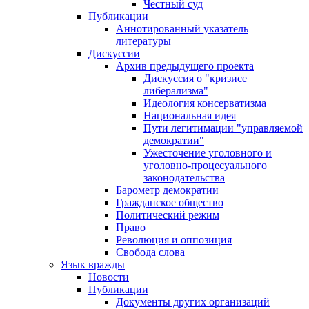
Честный суд
Публикации
Аннотированный указатель
литературы
Дискуссии
Архив предыдущего проекта
Дискуссия о "кризисе
либерализма"
Идеология консерватизма
Национальная идея
Пути легитимации "управляемой
демократии"
Ужесточение уголовного и
уголовно-процесуального
законодательства
Барометр демократии
Гражданское общество
Политический режим
Право
Революция и оппозиция
Свобода слова
Язык вражды
Новости
Публикации
Документы других организаций