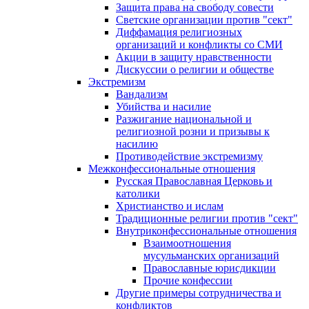
Защита права на свободу совести
Светские организации против "сект"
Диффамация религиозных
организаций и конфликты со СМИ
Акции в защиту нравственности
Дискуссии о религии и обществе
Экстремизм
Вандализм
Убийства и насилие
Разжигание национальной и
религиозной розни и призывы к
насилию
Противодействие экстремизму
Межконфессиональные отношения
Русская Православная Церковь и
католики
Христианство и ислам
Традиционные религии против "сект"
Внутриконфессиональные отношения
Взаимоотношения
мусульманских организаций
Православные юрисдикции
Прочие конфессии
Другие примеры сотрудничества и
конфликтов