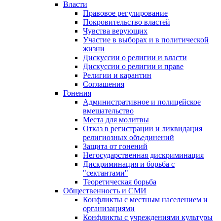
Власти
Правовое регулирование
Покровительство властей
Чувства верующих
Участие в выборах и в политической
жизни
Дискуссии о религии и власти
Дискуссии о религии и праве
Религии и карантин
Соглашения
Гонения
Административное и полицейское
вмешательство
Места для молитвы
Отказ в регистрации и ликвидация
религиозных объединений
Защита от гонений
Негосударственная дискриминация
Дискриминация и борьба с
"сектантами"
Теоретическая борьба
Общественность и СМИ
Конфликты с местным населением и
организациями
Конфликты с учреждениями культуры