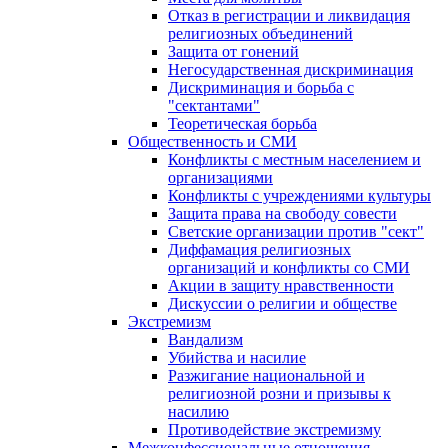
Отказ в регистрации и ликвидация
религиозных объединений
Защита от гонений
Негосударственная дискриминация
Дискриминация и борьба с
"сектантами"
Теоретическая борьба
Общественность и СМИ
Конфликты с местным населением и
организациями
Конфликты с учреждениями культуры
Защита права на свободу совести
Светские организации против "сект"
Диффамация религиозных
организаций и конфликты со СМИ
Акции в защиту нравственности
Дискуссии о религии и обществе
Экстремизм
Вандализм
Убийства и насилие
Разжигание национальной и
религиозной розни и призывы к
насилию
Противодействие экстремизму
Межконфессиональные отношения