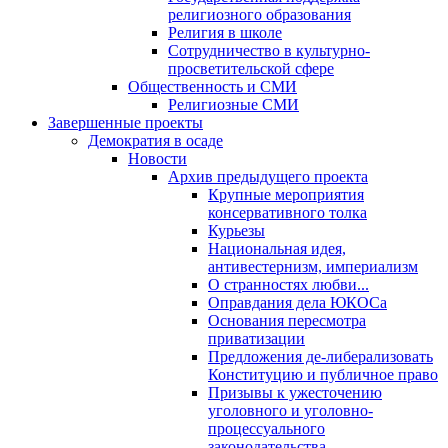
религиозного образования
Религия в школе
Сотрудничество в культурно-
просветительской сфере
Общественность и СМИ
Религиозные СМИ
Завершенные проекты
Демократия в осаде
Новости
Архив предыдущего проекта
Крупные мероприятия
консервативного толка
Курьезы
Национальная идея,
антивестернизм, империализм
О странностях любви...
Оправдания дела ЮКОСа
Основания пересмотра
приватизации
Предложения де-либерализовать
Конституцию и публичное право
Призывы к ужесточению
уголовного и уголовно-
процессуального
законодательства