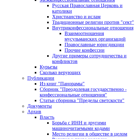
Русская Православная Церковь и
католики
Христианство и ислам
Традиционные религии против "сект"
Внутриконфессиональные отношения
Взаимоотношения
мусульманских организаций
Православные юрисдикции
Прочие конфессии
Другие примеры сотрудничества и
конфликтов
Курьезы
Сколько верующих
Публикации
Из книг "Панорамы"
Сборник "Преодолевая государственно -
конфессиональные отношения"
Статьи сборника "Пределы светскости"
Документы
Архив
Власть
Борьба с ИНН и другими
машиночитаемыми кодами
Место религии в обществе в целом