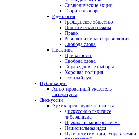
Символические акции
Теории заговора
Идеология
Гражданское общество
Политический режим
Право
Революция и контрреволюция
Свобода слова
Практика
Приватность
Свобода слова
Справедливые выборы
Хорошая полиция
Честный суд
Публикации
Аннотированный указатель
литературы
Дискуссии
Архив предыдущего проекта
Дискуссия о "кризисе
либерализма"
Идеология консерватизма
Национальная идея
Пути легитимации "управляемой