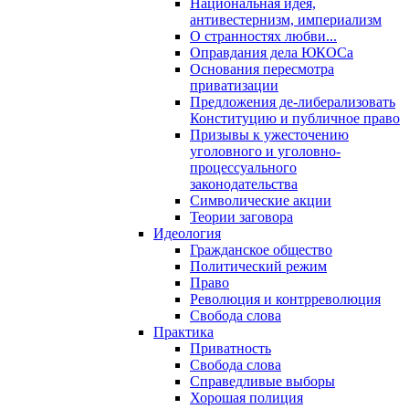
Национальная идея,
антивестернизм, империализм
О странностях любви...
Оправдания дела ЮКОСа
Основания пересмотра
приватизации
Предложения де-либерализовать
Конституцию и публичное право
Призывы к ужесточению
уголовного и уголовно-
процессуального
законодательства
Символические акции
Теории заговора
Идеология
Гражданское общество
Политический режим
Право
Революция и контрреволюция
Свобода слова
Практика
Приватность
Свобода слова
Справедливые выборы
Хорошая полиция