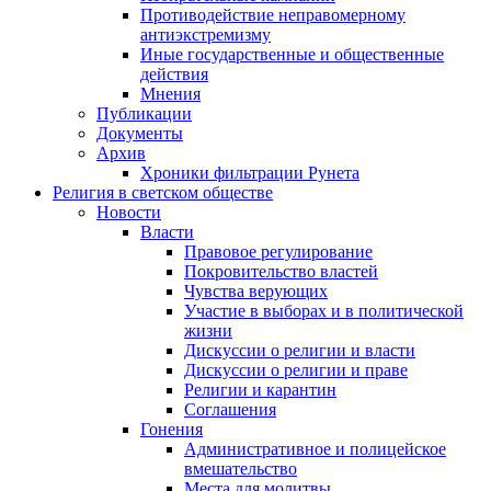
Противодействие неправомерному
антиэкстремизму
Иные государственные и общественные
действия
Мнения
Публикации
Документы
Архив
Хроники фильтрации Рунета
Религия в светском обществе
Новости
Власти
Правовое регулирование
Покровительство властей
Чувства верующих
Участие в выборах и в политической
жизни
Дискуссии о религии и власти
Дискуссии о религии и праве
Религии и карантин
Соглашения
Гонения
Административное и полицейское
вмешательство
Места для молитвы