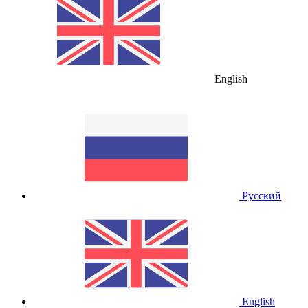
English
Русский
English