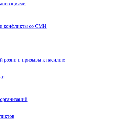
ганизациями
 и конфликты со СМИ
й розни и призывы к насилию
ки
организаций
ликтов