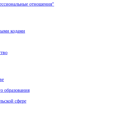
фессиональные отношения"
мыми кодами
ство
ве
го образования
льской сфере