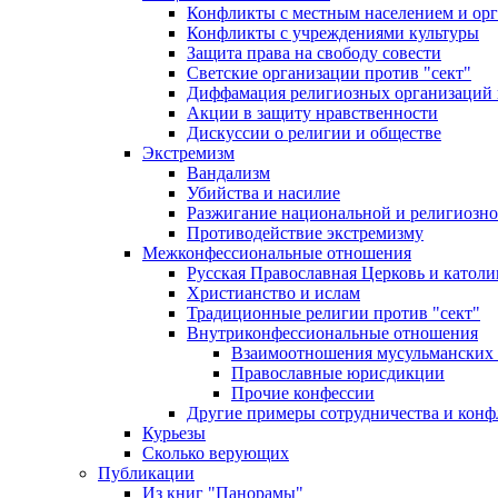
Конфликты с местным населением и ор
Конфликты с учреждениями культуры
Защита права на свободу совести
Светские организации против "сект"
Диффамация религиозных организаций
Акции в защиту нравственности
Дискуссии о религии и обществе
Экстремизм
Вандализм
Убийства и насилие
Разжигание национальной и религиозно
Противодействие экстремизму
Межконфессиональные отношения
Русская Православная Церковь и католи
Христианство и ислам
Традиционные религии против "сект"
Внутриконфессиональные отношения
Взаимоотношения мусульманских 
Православные юрисдикции
Прочие конфессии
Другие примеры сотрудничества и конф
Курьезы
Сколько верующих
Публикации
Из книг "Панорамы"