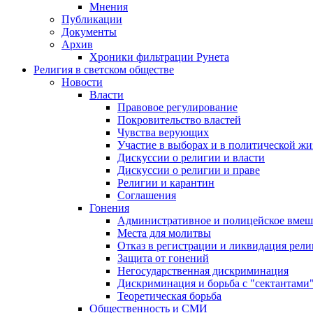
Мнения
Публикации
Документы
Архив
Хроники фильтрации Рунета
Религия в светском обществе
Новости
Власти
Правовое регулирование
Покровительство властей
Чувства верующих
Участие в выборах и в политической ж
Дискуссии о религии и власти
Дискуссии о религии и праве
Религии и карантин
Соглашения
Гонения
Административное и полицейское вмеш
Места для молитвы
Отказ в регистрации и ликвидация рел
Защита от гонений
Негосударственная дискриминация
Дискриминация и борьба с "сектантами
Теоретическая борьба
Общественность и СМИ