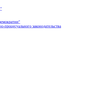
а"
демократии"
но-процесуального законодательства