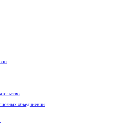
изни
ательство
игиозных объединений
"