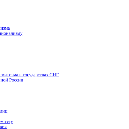
лизма
ционализму
емитизма в государствах СНГ
нной России
 лиц
емизму
вия