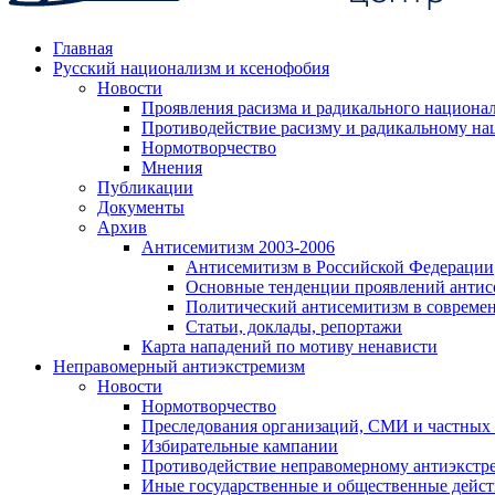
Главная
Русский национализм и ксенофобия
Новости
Проявления расизма и радикального национа
Противодействие расизму и радикальному на
Нормотворчество
Мнения
Публикации
Документы
Архив
Антисемитизм 2003-2006
Антисемитизм в Российской Федерации
Основные тенденции проявлений антис
Политический антисемитизм в совреме
Статьи, доклады, репортажи
Карта нападений по мотиву ненависти
Неправомерный антиэкстремизм
Новости
Нормотворчество
Преследования организаций, СМИ и частных
Избирательные кампании
Противодействие неправомерному антиэкстр
Иные государственные и общественные дейст