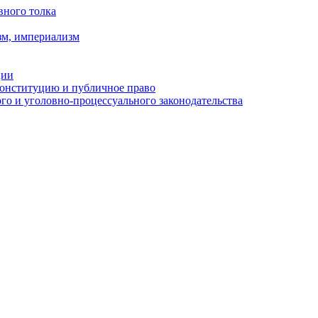
вного толка
зм, империализм
ции
Конституцию и публичное право
о и уголовно-процессуального законодательства