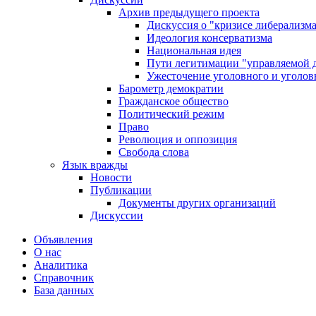
Архив предыдущего проекта
Дискуссия о "кризисе либерализм
Идеология консерватизма
Национальная идея
Пути легитимации "управляемой 
Ужесточение уголовного и уголов
Барометр демократии
Гражданское общество
Политический режим
Право
Революция и оппозиция
Свобода слова
Язык вражды
Новости
Публикации
Документы других организаций
Дискуссии
Объявления
О нас
Аналитика
Справочник
База данных