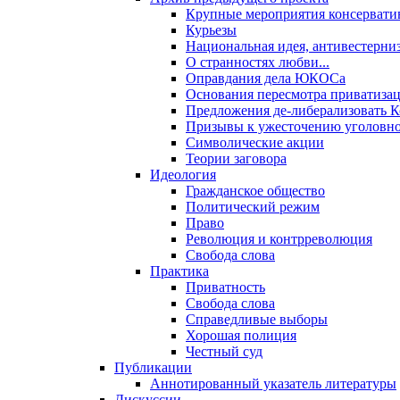
Крупные мероприятия консервати
Курьезы
Национальная идея, антивестерни
О странностях любви...
Оправдания дела ЮКОСа
Основания пересмотра приватиза
Предложения де-либерализовать 
Призывы к ужесточению уголовног
Символические акции
Теории заговора
Идеология
Гражданское общество
Политический режим
Право
Революция и контрреволюция
Свобода слова
Практика
Приватность
Свобода слова
Справедливые выборы
Хорошая полиция
Честный суд
Публикации
Аннотированный указатель литературы
Дискуссии