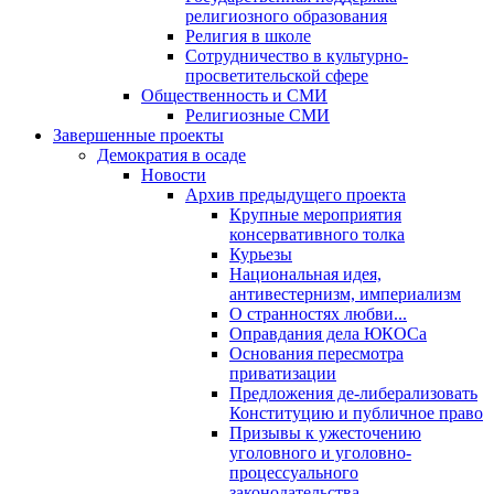
религиозного образования
Религия в школе
Сотрудничество в культурно-
просветительской сфере
Общественность и СМИ
Религиозные СМИ
Завершенные проекты
Демократия в осаде
Новости
Архив предыдущего проекта
Крупные мероприятия
консервативного толка
Курьезы
Национальная идея,
антивестернизм, империализм
О странностях любви...
Оправдания дела ЮКОСа
Основания пересмотра
приватизации
Предложения де-либерализовать
Конституцию и публичное право
Призывы к ужесточению
уголовного и уголовно-
процессуального
законодательства