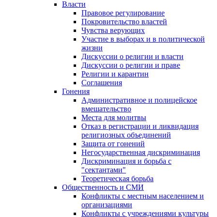
Власти
Правовое регулирование
Покровительство властей
Чувства верующих
Участие в выборах и в политической
жизни
Дискуссии о религии и власти
Дискуссии о религии и праве
Религии и карантин
Соглашения
Гонения
Административное и полицейское
вмешательство
Места для молитвы
Отказ в регистрации и ликвидация
религиозных объединений
Защита от гонений
Негосударственная дискриминация
Дискриминация и борьба с
"сектантами"
Теоретическая борьба
Общественность и СМИ
Конфликты с местным населением и
организациями
Конфликты с учреждениями культуры