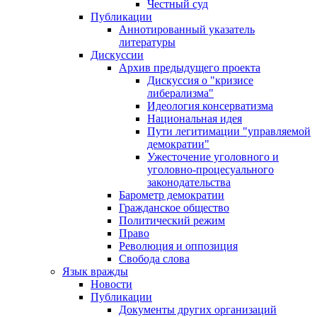
Честный суд
Публикации
Аннотированный указатель
литературы
Дискуссии
Архив предыдущего проекта
Дискуссия о "кризисе
либерализма"
Идеология консерватизма
Национальная идея
Пути легитимации "управляемой
демократии"
Ужесточение уголовного и
уголовно-процесуального
законодательства
Барометр демократии
Гражданское общество
Политический режим
Право
Революция и оппозиция
Свобода слова
Язык вражды
Новости
Публикации
Документы других организаций