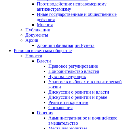
Противодействие неправомерному
антиэкстремизму
Иные государственные и общественные
действия
Мнения
Публикации
Документы
Архив
Хроники фильтрации Рунета
Религия в светском обществе
Новости
Власти
Правовое регулирование
Покровительство властей
Чувства верующих
Участие в выборах и в политической
жизни
Дискуссии о религии и власти
Дискуссии о религии и праве
Религии и карантин
Соглашения
Гонения
Административное и полицейское
вмешательство
Места для молитвы