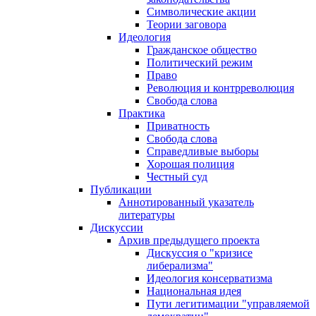
Символические акции
Теории заговора
Идеология
Гражданское общество
Политический режим
Право
Революция и контрреволюция
Свобода слова
Практика
Приватность
Свобода слова
Справедливые выборы
Хорошая полиция
Честный суд
Публикации
Аннотированный указатель
литературы
Дискуссии
Архив предыдущего проекта
Дискуссия о "кризисе
либерализма"
Идеология консерватизма
Национальная идея
Пути легитимации "управляемой