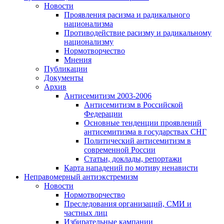
Новости
Проявления расизма и радикального
национализма
Противодействие расизму и радикальному
национализму
Нормотворчество
Мнения
Публикации
Документы
Архив
Антисемитизм 2003-2006
Антисемитизм в Российской
Федерации
Основные тенденции проявлений
антисемитизма в государствах СНГ
Политический антисемитизм в
современной России
Статьи, доклады, репортажи
Карта нападений по мотиву ненависти
Неправомерный антиэкстремизм
Новости
Нормотворчество
Преследования организаций, СМИ и
частных лиц
Избирательные кампании