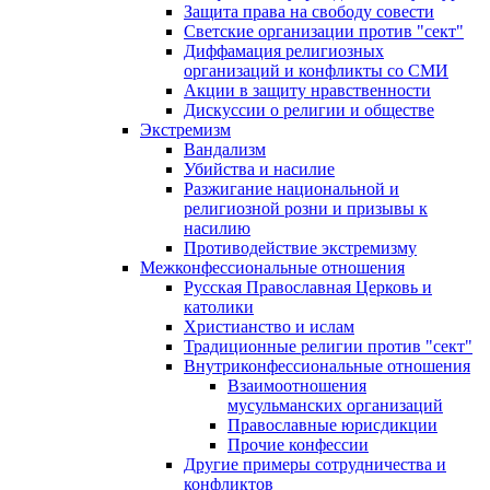
Защита права на свободу совести
Светские организации против "сект"
Диффамация религиозных
организаций и конфликты со СМИ
Акции в защиту нравственности
Дискуссии о религии и обществе
Экстремизм
Вандализм
Убийства и насилие
Разжигание национальной и
религиозной розни и призывы к
насилию
Противодействие экстремизму
Межконфессиональные отношения
Русская Православная Церковь и
католики
Христианство и ислам
Традиционные религии против "сект"
Внутриконфессиональные отношения
Взаимоотношения
мусульманских организаций
Православные юрисдикции
Прочие конфессии
Другие примеры сотрудничества и
конфликтов