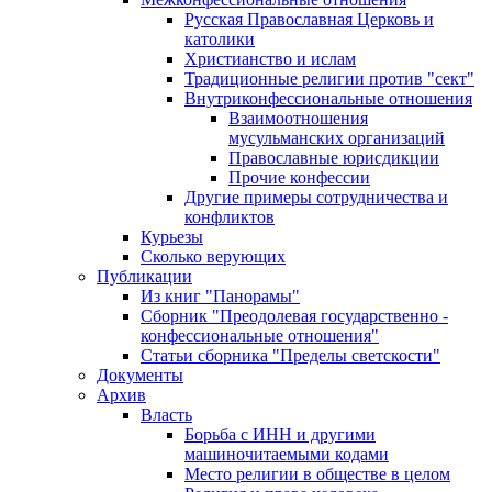
Русская Православная Церковь и
католики
Христианство и ислам
Традиционные религии против "сект"
Внутриконфессиональные отношения
Взаимоотношения
мусульманских организаций
Православные юрисдикции
Прочие конфессии
Другие примеры сотрудничества и
конфликтов
Курьезы
Сколько верующих
Публикации
Из книг "Панорамы"
Сборник "Преодолевая государственно -
конфессиональные отношения"
Статьи сборника "Пределы светскости"
Документы
Архив
Власть
Борьба с ИНН и другими
машиночитаемыми кодами
Место религии в обществе в целом