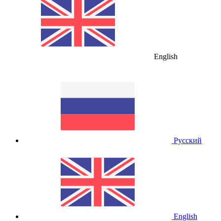
English
Русский
English