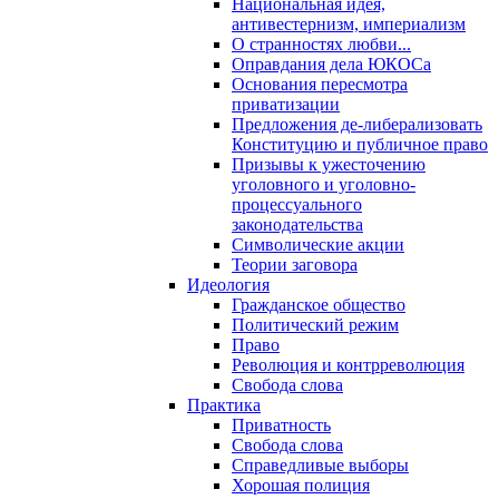
Национальная идея,
антивестернизм, империализм
О странностях любви...
Оправдания дела ЮКОСа
Основания пересмотра
приватизации
Предложения де-либерализовать
Конституцию и публичное право
Призывы к ужесточению
уголовного и уголовно-
процессуального
законодательства
Символические акции
Теории заговора
Идеология
Гражданское общество
Политический режим
Право
Революция и контрреволюция
Свобода слова
Практика
Приватность
Свобода слова
Справедливые выборы
Хорошая полиция