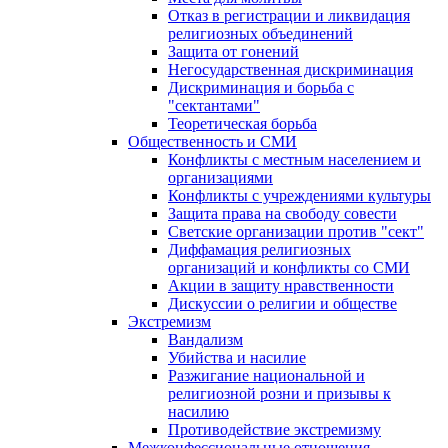
Отказ в регистрации и ликвидация
религиозных объединений
Защита от гонений
Негосударственная дискриминация
Дискриминация и борьба с
"сектантами"
Теоретическая борьба
Общественность и СМИ
Конфликты с местным населением и
организациями
Конфликты с учреждениями культуры
Защита права на свободу совести
Светские организации против "сект"
Диффамация религиозных
организаций и конфликты со СМИ
Акции в защиту нравственности
Дискуссии о религии и обществе
Экстремизм
Вандализм
Убийства и насилие
Разжигание национальной и
религиозной розни и призывы к
насилию
Противодействие экстремизму
Межконфессиональные отношения