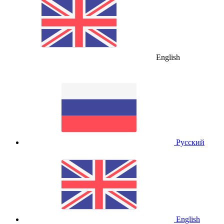
English
Русский
English