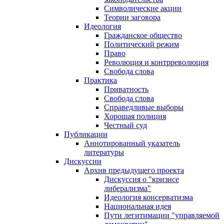
Символические акции
Теории заговора
Идеология
Гражданское общество
Политический режим
Право
Революция и контрреволюция
Свобода слова
Практика
Приватность
Свобода слова
Справедливые выборы
Хорошая полиция
Честный суд
Публикации
Аннотированный указатель
литературы
Дискуссии
Архив предыдущего проекта
Дискуссия о "кризисе
либерализма"
Идеология консерватизма
Национальная идея
Пути легитимации "управляемой