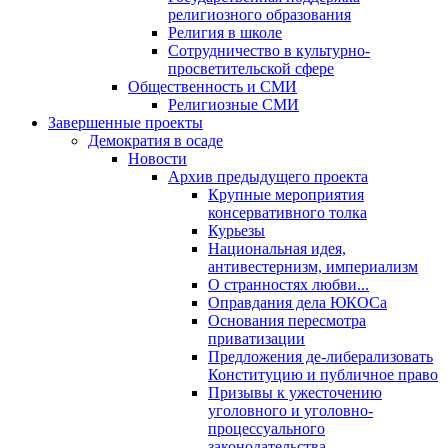
религиозного образования
Религия в школе
Сотрудничество в культурно-
просветительской сфере
Общественность и СМИ
Религиозные СМИ
Завершенные проекты
Демократия в осаде
Новости
Архив предыдущего проекта
Крупные мероприятия
консервативного толка
Курьезы
Национальная идея,
антивестернизм, империализм
О странностях любви...
Оправдания дела ЮКОСа
Основания пересмотра
приватизации
Предложения де-либерализовать
Конституцию и публичное право
Призывы к ужесточению
уголовного и уголовно-
процессуального
законодательства