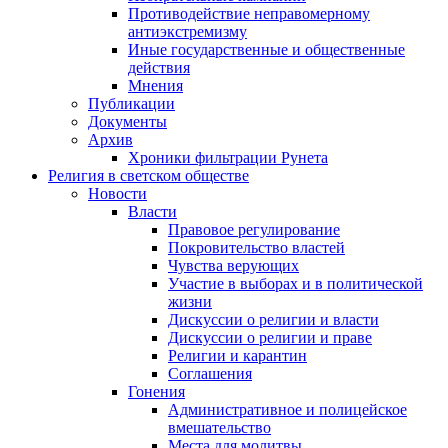
Противодействие неправомерному
антиэкстремизму
Иные государственные и общественные
действия
Мнения
Публикации
Документы
Архив
Хроники фильтрации Рунета
Религия в светском обществе
Новости
Власти
Правовое регулирование
Покровительство властей
Чувства верующих
Участие в выборах и в политической
жизни
Дискуссии о религии и власти
Дискуссии о религии и праве
Религии и карантин
Соглашения
Гонения
Административное и полицейское
вмешательство
Места для молитвы