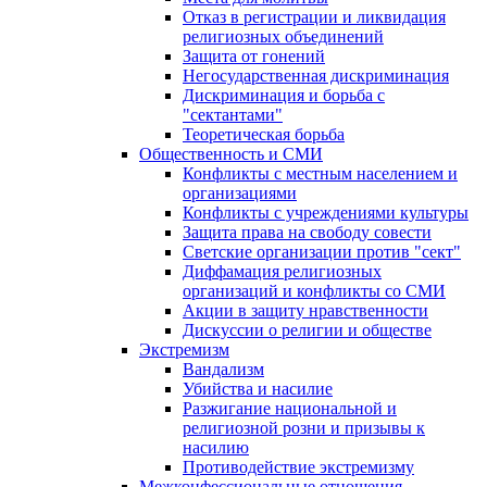
Отказ в регистрации и ликвидация
религиозных объединений
Защита от гонений
Негосударственная дискриминация
Дискриминация и борьба с
"сектантами"
Теоретическая борьба
Общественность и СМИ
Конфликты с местным населением и
организациями
Конфликты с учреждениями культуры
Защита права на свободу совести
Светские организации против "сект"
Диффамация религиозных
организаций и конфликты со СМИ
Акции в защиту нравственности
Дискуссии о религии и обществе
Экстремизм
Вандализм
Убийства и насилие
Разжигание национальной и
религиозной розни и призывы к
насилию
Противодействие экстремизму
Межконфессиональные отношения