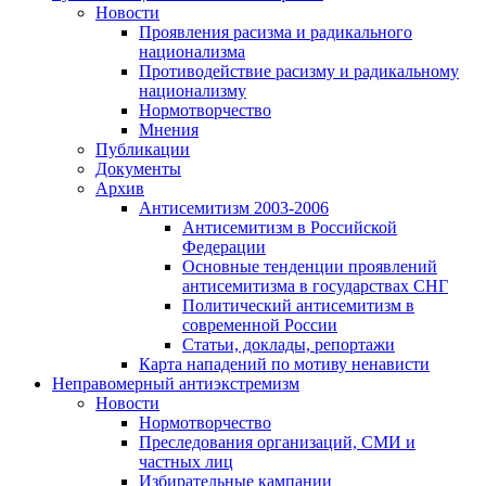
Новости
Проявления расизма и радикального
национализма
Противодействие расизму и радикальному
национализму
Нормотворчество
Мнения
Публикации
Документы
Архив
Антисемитизм 2003-2006
Антисемитизм в Российской
Федерации
Основные тенденции проявлений
антисемитизма в государствах СНГ
Политический антисемитизм в
современной России
Статьи, доклады, репортажи
Карта нападений по мотиву ненависти
Неправомерный антиэкстремизм
Новости
Нормотворчество
Преследования организаций, СМИ и
частных лиц
Избирательные кампании