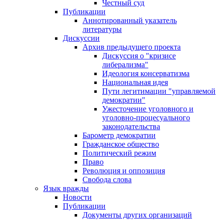
Честный суд
Публикации
Аннотированный указатель
литературы
Дискуссии
Архив предыдущего проекта
Дискуссия о "кризисе
либерализма"
Идеология консерватизма
Национальная идея
Пути легитимации "управляемой
демократии"
Ужесточение уголовного и
уголовно-процесуального
законодательства
Барометр демократии
Гражданское общество
Политический режим
Право
Революция и оппозиция
Свобода слова
Язык вражды
Новости
Публикации
Документы других организаций