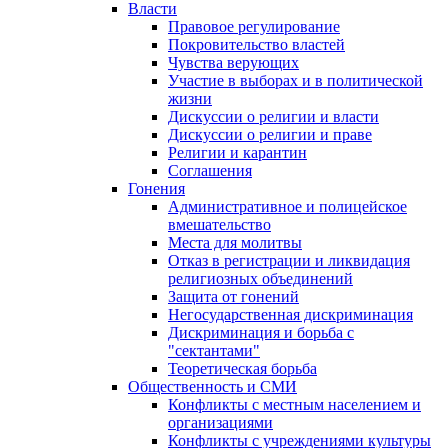
Власти
Правовое регулирование
Покровительство властей
Чувства верующих
Участие в выборах и в политической
жизни
Дискуссии о религии и власти
Дискуссии о религии и праве
Религии и карантин
Соглашения
Гонения
Административное и полицейское
вмешательство
Места для молитвы
Отказ в регистрации и ликвидация
религиозных объединений
Защита от гонений
Негосударственная дискриминация
Дискриминация и борьба с
"сектантами"
Теоретическая борьба
Общественность и СМИ
Конфликты с местным населением и
организациями
Конфликты с учреждениями культуры