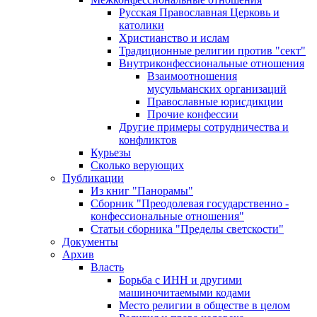
Русская Православная Церковь и
католики
Христианство и ислам
Традиционные религии против "сект"
Внутриконфессиональные отношения
Взаимоотношения
мусульманских организаций
Православные юрисдикции
Прочие конфессии
Другие примеры сотрудничества и
конфликтов
Курьезы
Сколько верующих
Публикации
Из книг "Панорамы"
Сборник "Преодолевая государственно -
конфессиональные отношения"
Статьи сборника "Пределы светскости"
Документы
Архив
Власть
Борьба с ИНН и другими
машиночитаемыми кодами
Место религии в обществе в целом