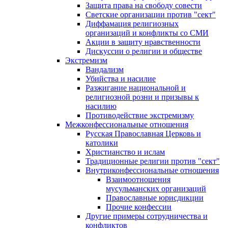
Защита права на свободу совести
Светские организации против "сект"
Диффамация религиозных
организаций и конфликты со СМИ
Акции в защиту нравственности
Дискуссии о религии и обществе
Экстремизм
Вандализм
Убийства и насилие
Разжигание национальной и
религиозной розни и призывы к
насилию
Противодействие экстремизму
Межконфессиональные отношения
Русская Православная Церковь и
католики
Христианство и ислам
Традиционные религии против "сект"
Внутриконфессиональные отношения
Взаимоотношения
мусульманских организаций
Православные юрисдикции
Прочие конфессии
Другие примеры сотрудничества и
конфликтов