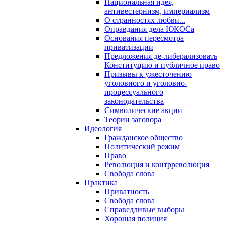
Национальная идея,
антивестернизм, империализм
О странностях любви...
Оправдания дела ЮКОСа
Основания пересмотра
приватизации
Предложения де-либерализовать
Конституцию и публичное право
Призывы к ужесточению
уголовного и уголовно-
процессуального
законодательства
Символические акции
Теории заговора
Идеология
Гражданское общество
Политический режим
Право
Революция и контрреволюция
Свобода слова
Практика
Приватность
Свобода слова
Справедливые выборы
Хорошая полиция