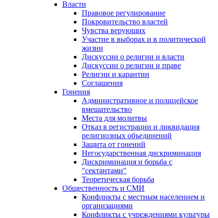
Власти
Правовое регулирование
Покровительство властей
Чувства верующих
Участие в выборах и в политической
жизни
Дискуссии о религии и власти
Дискуссии о религии и праве
Религии и карантин
Соглашения
Гонения
Административное и полицейское
вмешательство
Места для молитвы
Отказ в регистрации и ликвидация
религиозных объединений
Защита от гонений
Негосударственная дискриминация
Дискриминация и борьба с
"сектантами"
Теоретическая борьба
Общественность и СМИ
Конфликты с местным населением и
организациями
Конфликты с учреждениями культуры