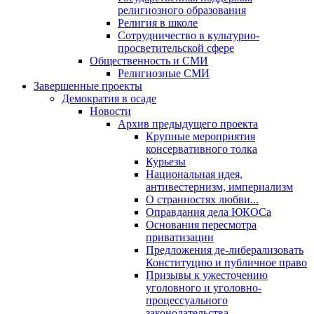
религиозного образования
Религия в школе
Сотрудничество в культурно-
просветительской сфере
Общественность и СМИ
Религиозные СМИ
Завершенные проекты
Демократия в осаде
Новости
Архив предыдущего проекта
Крупные мероприятия
консервативного толка
Курьезы
Национальная идея,
антивестернизм, империализм
О странностях любви...
Оправдания дела ЮКОСа
Основания пересмотра
приватизации
Предложения де-либерализовать
Конституцию и публичное право
Призывы к ужесточению
уголовного и уголовно-
процессуального
законодательства