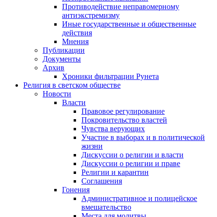
Противодействие неправомерному
антиэкстремизму
Иные государственные и общественные
действия
Мнения
Публикации
Документы
Архив
Хроники фильтрации Рунета
Религия в светском обществе
Новости
Власти
Правовое регулирование
Покровительство властей
Чувства верующих
Участие в выборах и в политической
жизни
Дискуссии о религии и власти
Дискуссии о религии и праве
Религии и карантин
Соглашения
Гонения
Административное и полицейское
вмешательство
Места для молитвы