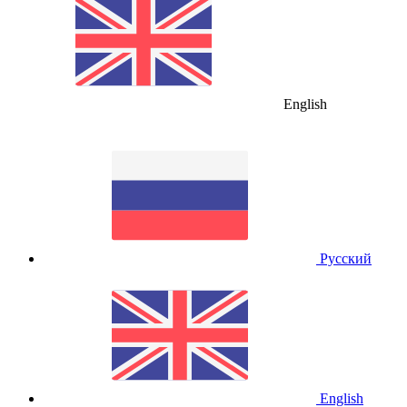
English
Русский
English