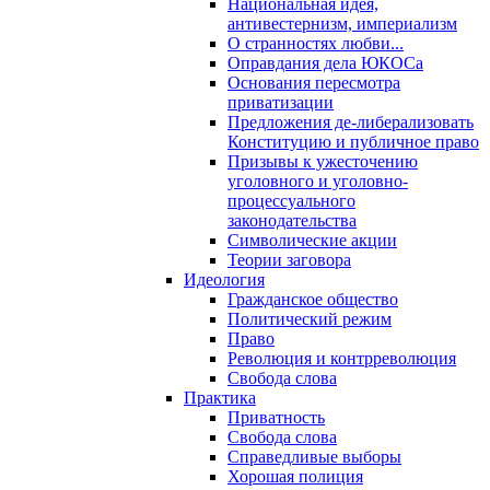
Национальная идея,
антивестернизм, империализм
О странностях любви...
Оправдания дела ЮКОСа
Основания пересмотра
приватизации
Предложения де-либерализовать
Конституцию и публичное право
Призывы к ужесточению
уголовного и уголовно-
процессуального
законодательства
Символические акции
Теории заговора
Идеология
Гражданское общество
Политический режим
Право
Революция и контрреволюция
Свобода слова
Практика
Приватность
Свобода слова
Справедливые выборы
Хорошая полиция