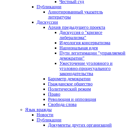
Честный суд
Публикации
Аннотированный указатель
литературы
Дискуссии
Архив предыдущего проекта
Дискуссия о "кризисе
либерализма"
Идеология консерватизма
Национальная идея
Пути легитимации "управляемой
демократии"
Ужесточение уголовного и
уголовно-процесуального
законодательства
Барометр демократии
Гражданское общество
Политический режим
Право
Революция и оппозиция
Свобода слова
Язык вражды
Новости
Публикации
Документы других организаций