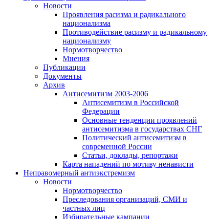
Новости
Проявления расизма и радикального
национализма
Противодействие расизму и радикальному
национализму
Нормотворчество
Мнения
Публикации
Документы
Архив
Антисемитизм 2003-2006
Антисемитизм в Российской
Федерации
Основные тенденции проявлений
антисемитизма в государствах СНГ
Политический антисемитизм в
современной России
Статьи, доклады, репортажи
Карта нападений по мотиву ненависти
Неправомерный антиэкстремизм
Новости
Нормотворчество
Преследования организаций, СМИ и
частных лиц
Избирательные кампании