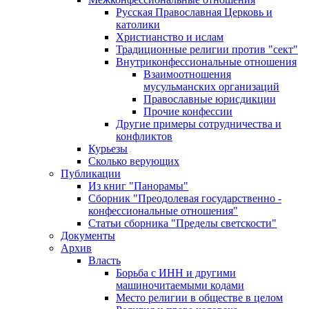
Русская Православная Церковь и
католики
Христианство и ислам
Традиционные религии против "сект"
Внутриконфессиональные отношения
Взаимоотношения
мусульманских организаций
Православные юрисдикции
Прочие конфессии
Другие примеры сотрудничества и
конфликтов
Курьезы
Сколько верующих
Публикации
Из книг "Панорамы"
Сборник "Преодолевая государственно -
конфессиональные отношения"
Статьи сборника "Пределы светскости"
Документы
Архив
Власть
Борьба с ИНН и другими
машиночитаемыми кодами
Место религии в обществе в целом