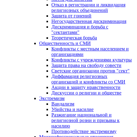
Отказ в регистрации и ликвидация
религиозных объединений
Защита от гонений
Негосударственная дискриминация
Дискриминация и борьба с
"сектантами"
Теоретическая борьба
Общественность и СМИ
Конфликты с местным населением и
организациями
Конфликты с учреждениями культуры
Защита права на свободу совести
Светские организации против "сект"
Диффамация религиозных
организаций и конфликты со СМИ
Акции в защиту нравственности
Дискуссии о религии и обществе
Экстремизм
Вандализм
Убийства и насилие
Разжигание национальной и
религиозной розни и призывы к
насилию
Противодействие экстремизму
Межконфессиональные отношения