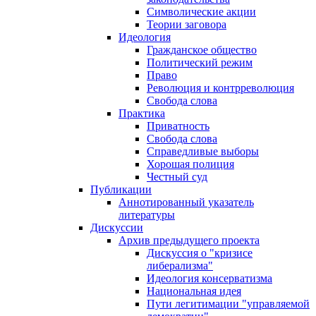
Символические акции
Теории заговора
Идеология
Гражданское общество
Политический режим
Право
Революция и контрреволюция
Свобода слова
Практика
Приватность
Свобода слова
Справедливые выборы
Хорошая полиция
Честный суд
Публикации
Аннотированный указатель
литературы
Дискуссии
Архив предыдущего проекта
Дискуссия о "кризисе
либерализма"
Идеология консерватизма
Национальная идея
Пути легитимации "управляемой