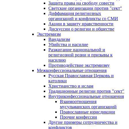
Защита права на свободу совести
Светские организации против "сект"
Диффамация религиозных
организаций и конфликты со СМИ
Акции в защиту нравственности
Дискуссии о религии и обществе
Экстремизм
Вандализм
Убийства и насилие
Разжигание национальной и
религиозной розни и призывы к
насилию
Противодействие экстремизму
Межконфессиональные отношения
Русская Православная Церковь и
католики
Христианство и ислам
Традиционные религии против "сект"
Внутриконфессиональные отношения
Взаимоотношения
мусульманских организаций
Православные юрисдикции
Прочие конфессии
Другие примеры сотрудничества и
конфликтов