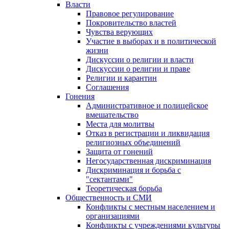
Власти
Правовое регулирование
Покровительство властей
Чувства верующих
Участие в выборах и в политической
жизни
Дискуссии о религии и власти
Дискуссии о религии и праве
Религии и карантин
Соглашения
Гонения
Административное и полицейское
вмешательство
Места для молитвы
Отказ в регистрации и ликвидация
религиозных объединений
Защита от гонений
Негосударственная дискриминация
Дискриминация и борьба с
"сектантами"
Теоретическая борьба
Общественность и СМИ
Конфликты с местным населением и
организациями
Конфликты с учреждениями культуры