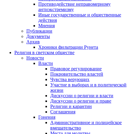
Противодействие неправомерному
антиэкстремизму
Иные государственные и общественные
действия
Мнения
Публикации
Документы
Архив
Хроники фильтрации Рунета
Религия в светском обществе
Новости
Власти
Правовое регулирование
Покровительство властей
Чувства верующих
Участие в выборах и в политической
жизни
Дискуссии о религии и власти
Дискуссии о религии и праве
Религии и карантин
Соглашения
Гонения
Административное и полицейское
вмешательство
Места для молитвы