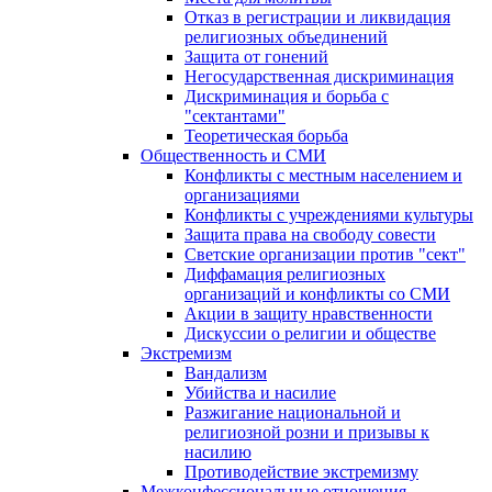
Отказ в регистрации и ликвидация
религиозных объединений
Защита от гонений
Негосударственная дискриминация
Дискриминация и борьба с
"сектантами"
Теоретическая борьба
Общественность и СМИ
Конфликты с местным населением и
организациями
Конфликты с учреждениями культуры
Защита права на свободу совести
Светские организации против "сект"
Диффамация религиозных
организаций и конфликты со СМИ
Акции в защиту нравственности
Дискуссии о религии и обществе
Экстремизм
Вандализм
Убийства и насилие
Разжигание национальной и
религиозной розни и призывы к
насилию
Противодействие экстремизму
Межконфессиональные отношения