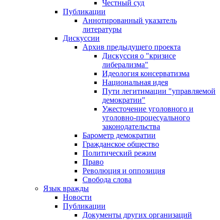
Честный суд
Публикации
Аннотированный указатель
литературы
Дискуссии
Архив предыдущего проекта
Дискуссия о "кризисе
либерализма"
Идеология консерватизма
Национальная идея
Пути легитимации "управляемой
демократии"
Ужесточение уголовного и
уголовно-процесуального
законодательства
Барометр демократии
Гражданское общество
Политический режим
Право
Революция и оппозиция
Свобода слова
Язык вражды
Новости
Публикации
Документы других организаций