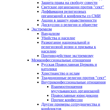
Защита права на свободу совести
Светские организации против "сект"
Диффамация религиозных
организаций и конфликты со СМИ
Акции в защиту нравственности
Дискуссии о религии и обществе
Экстремизм
Вандализм
Убийства и насилие
Разжигание национальной и
религиозной розни и призывы к
насилию
Противодействие экстремизму
Межконфессиональные отношения
Русская Православная Церковь и
католики
Христианство и ислам
Традиционные религии против "сект"
Внутриконфессиональные отношения
Взаимоотношения
мусульманских организаций
Православные юрисдикции
Прочие конфессии
Другие примеры сотрудничества и
конфликтов