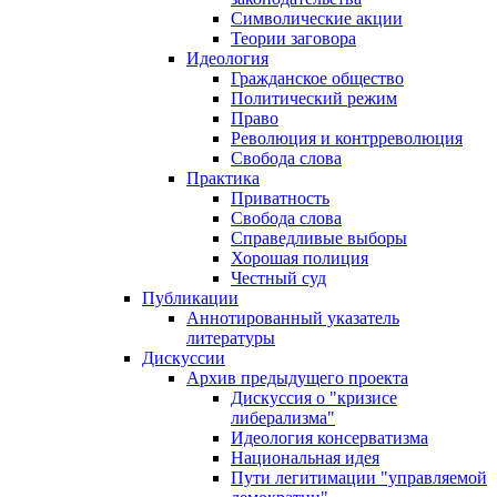
Символические акции
Теории заговора
Идеология
Гражданское общество
Политический режим
Право
Революция и контрреволюция
Свобода слова
Практика
Приватность
Свобода слова
Справедливые выборы
Хорошая полиция
Честный суд
Публикации
Аннотированный указатель
литературы
Дискуссии
Архив предыдущего проекта
Дискуссия о "кризисе
либерализма"
Идеология консерватизма
Национальная идея
Пути легитимации "управляемой