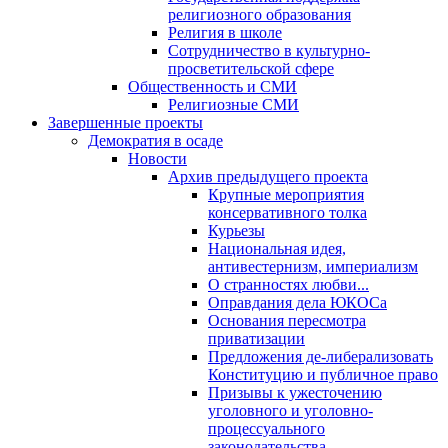
религиозного образования
Религия в школе
Сотрудничество в культурно-
просветительской сфере
Общественность и СМИ
Религиозные СМИ
Завершенные проекты
Демократия в осаде
Новости
Архив предыдущего проекта
Крупные мероприятия
консервативного толка
Курьезы
Национальная идея,
антивестернизм, империализм
О странностях любви...
Оправдания дела ЮКОСа
Основания пересмотра
приватизации
Предложения де-либерализовать
Конституцию и публичное право
Призывы к ужесточению
уголовного и уголовно-
процессуального
законодательства