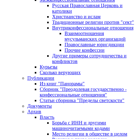
Русская Православная Церковь и
католики
Христианство и ислам
Традиционные религии против "сект"
Внутриконфессиональные отношения
Взаимоотношения
мусульманских организаций
Православные юрисдикции
Прочие конфессии
Другие примеры сотрудничества и
конфликтов
Курьезы
Сколько верующих
Публикации
Из книг "Панорамы"
Сборник "Преодолевая государственно -
конфессиональные отношения"
Статьи сборника "Пределы светскости"
Документы
Архив
Власть
Борьба с ИНН и другими
машиночитаемыми кодами
Место религии в обществе в целом