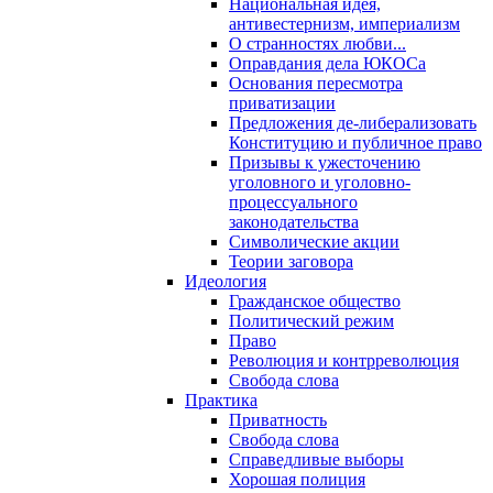
Национальная идея,
антивестернизм, империализм
О странностях любви...
Оправдания дела ЮКОСа
Основания пересмотра
приватизации
Предложения де-либерализовать
Конституцию и публичное право
Призывы к ужесточению
уголовного и уголовно-
процессуального
законодательства
Символические акции
Теории заговора
Идеология
Гражданское общество
Политический режим
Право
Революция и контрреволюция
Свобода слова
Практика
Приватность
Свобода слова
Справедливые выборы
Хорошая полиция