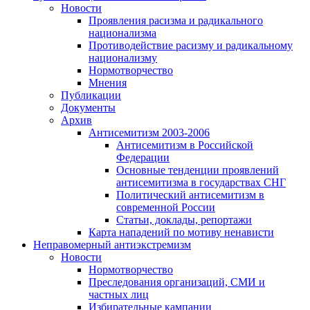
Новости
Проявления расизма и радикального
национализма
Противодействие расизму и радикальному
национализму
Нормотворчество
Мнения
Публикации
Документы
Архив
Антисемитизм 2003-2006
Антисемитизм в Российской
Федерации
Основные тенденции проявлений
антисемитизма в государствах СНГ
Политический антисемитизм в
современной России
Статьи, доклады, репортажи
Карта нападений по мотиву ненависти
Неправомерный антиэкстремизм
Новости
Нормотворчество
Преследования организаций, СМИ и
частных лиц
Избирательные кампании