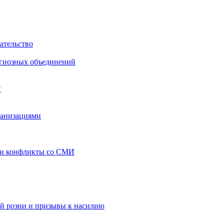
ательство
игиозных объединений
"
ганизациями
 и конфликты со СМИ
й розни и призывы к насилию