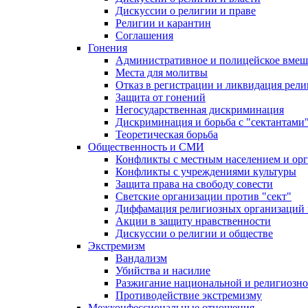
Дискуссии о религии и праве
Религии и карантин
Соглашения
Гонения
Административное и полицейское вмеш
Места для молитвы
Отказ в регистрации и ликвидация рел
Защита от гонений
Негосударственная дискриминация
Дискриминация и борьба с "сектантами
Теоретическая борьба
Общественность и СМИ
Конфликты с местным населением и ор
Конфликты с учреждениями культуры
Защита права на свободу совести
Светские организации против "сект"
Диффамация религиозных организаций
Акции в защиту нравственности
Дискуссии о религии и обществе
Экстремизм
Вандализм
Убийства и насилие
Разжигание национальной и религиозно
Противодействие экстремизму
Межконфессиональные отношения