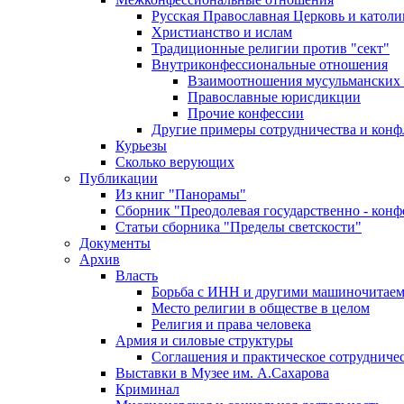
Русская Православная Церковь и католи
Христианство и ислам
Традиционные религии против "сект"
Внутриконфессиональные отношения
Взаимоотношения мусульманских 
Православные юрисдикции
Прочие конфессии
Другие примеры сотрудничества и конф
Курьезы
Сколько верующих
Публикации
Из книг "Панорамы"
Сборник "Преодолевая государственно - кон
Статьи сборника "Пределы светскости"
Документы
Архив
Власть
Борьба с ИНН и другими машиночитае
Место религии в обществе в целом
Религия и права человека
Армия и силовые структуры
Соглашения и практическое сотрудниче
Выставки в Музее им. А.Сахарова
Криминал