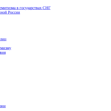
емитизма в государствах СНГ
нной России
 лиц
емизму
вия
изни