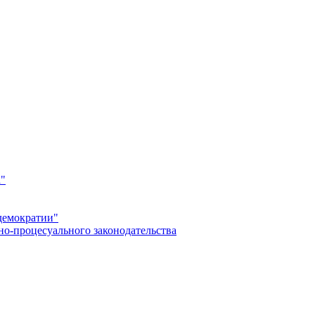
а"
демократии"
но-процесуального законодательства