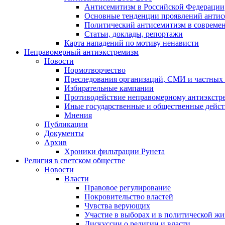
Антисемитизм в Российской Федерации
Основные тенденции проявлений антис
Политический антисемитизм в совреме
Статьи, доклады, репортажи
Карта нападений по мотиву ненависти
Неправомерный антиэкстремизм
Новости
Нормотворчество
Преследования организаций, СМИ и частных
Избирательные кампании
Противодействие неправомерному антиэкстр
Иные государственные и общественные дейст
Мнения
Публикации
Документы
Архив
Хроники фильтрации Рунета
Религия в светском обществе
Новости
Власти
Правовое регулирование
Покровительство властей
Чувства верующих
Участие в выборах и в политической ж
Дискуссии о религии и власти