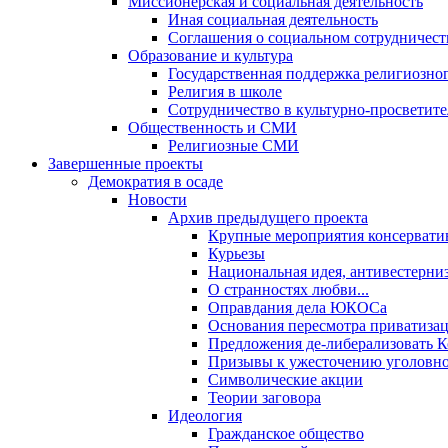
Миссионерская и социальная деятельность
Иная социальная деятельность
Соглашения о социальном сотрудничест
Образование и культура
Государственная поддержка религиозно
Религия в школе
Сотрудничество в культурно-просветите
Общественность и СМИ
Религиозные СМИ
Завершенные проекты
Демократия в осаде
Новости
Архив предыдущего проекта
Крупные мероприятия консервати
Курьезы
Национальная идея, антивестерни
О странностях любви...
Оправдания дела ЮКОСа
Основания пересмотра приватиза
Предложения де-либерализовать 
Призывы к ужесточению уголовног
Символические акции
Теории заговора
Идеология
Гражданское общество