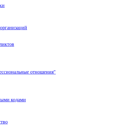
ки
организаций
ликтов
фессиональные отношения"
мыми кодами
ство