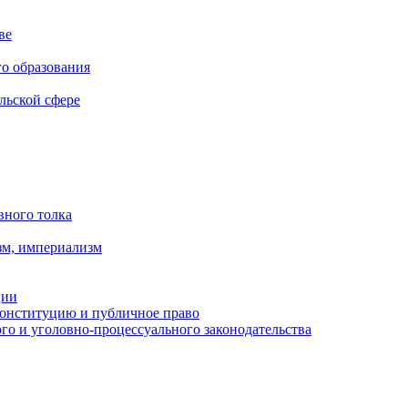
ве
го образования
льской сфере
вного толка
зм, империализм
ции
Конституцию и публичное право
о и уголовно-процессуального законодательства