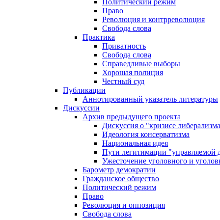
Политический режим
Право
Революция и контрреволюция
Свобода слова
Практика
Приватность
Свобода слова
Справедливые выборы
Хорошая полиция
Честный суд
Публикации
Аннотированный указатель литературы
Дискуссии
Архив предыдущего проекта
Дискуссия о "кризисе либерализм
Идеология консерватизма
Национальная идея
Пути легитимации "управляемой 
Ужесточение уголовного и уголов
Барометр демократии
Гражданское общество
Политический режим
Право
Революция и оппозиция
Свобода слова