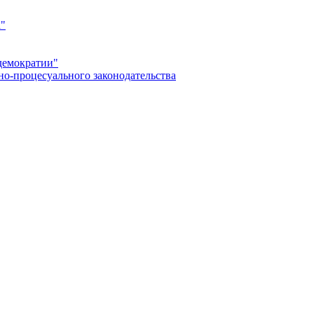
а"
демократии"
но-процесуального законодательства