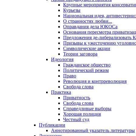
Крупные мероприятия консервати
Курьезы
Национальная идея, антивестерни
О странностях любви...
Оправдания дела ЮКОСа
Основания пересмотра приватиза
Предложения де-либерализовать 
Призывы к ужесточению уголовног
Символические акции
Теории заговора
Идеология
Гражданское общество
Политический режим
Право
Революция и контрреволюция
Свобода слова
Практика
Приватность
Свобода слова
Справедливые выборы
Хорошая полиция
Честный суд
Публикации
Аннотированный указатель литературы
Дискуссии