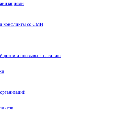
ганизациями
 и конфликты со СМИ
й розни и призывы к насилию
ки
организаций
ликтов