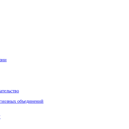
изни
ательство
игиозных объединений
"