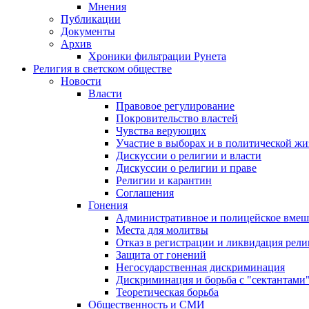
Мнения
Публикации
Документы
Архив
Хроники фильтрации Рунета
Религия в светском обществе
Новости
Власти
Правовое регулирование
Покровительство властей
Чувства верующих
Участие в выборах и в политической ж
Дискуссии о религии и власти
Дискуссии о религии и праве
Религии и карантин
Соглашения
Гонения
Административное и полицейское вмеш
Места для молитвы
Отказ в регистрации и ликвидация рел
Защита от гонений
Негосударственная дискриминация
Дискриминация и борьба с "сектантами
Теоретическая борьба
Общественность и СМИ