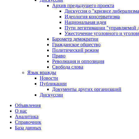
Архив предыдущего проекта
Дискуссия о "кризисе либерализм
Идеология консерватизма
Национальная идея
Пути легитимации "управляемой 
Ужесточение уголовного и уголов
Барометр демократии
Гражданское общество
Политический режим
Право
Революция и оппозиция
Свобода слова
Язык вражды
Новости
Публикации
Документы других организаций
Дискуссии
Объявления
О нас
Аналитика
Справочник
База данных