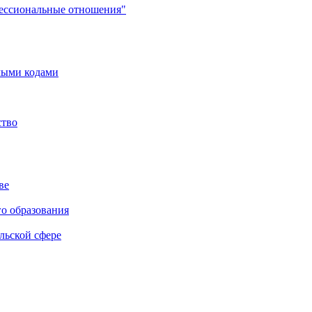
фессиональные отношения"
мыми кодами
ство
ве
го образования
льской сфере