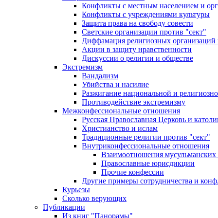
Конфликты с местным населением и ор
Конфликты с учреждениями культуры
Защита права на свободу совести
Светские организации против "сект"
Диффамация религиозных организаций
Акции в защиту нравственности
Дискуссии о религии и обществе
Экстремизм
Вандализм
Убийства и насилие
Разжигание национальной и религиозно
Противодействие экстремизму
Межконфессиональные отношения
Русская Православная Церковь и католи
Христианство и ислам
Традиционные религии против "сект"
Внутриконфессиональные отношения
Взаимоотношения мусульманских 
Православные юрисдикции
Прочие конфессии
Другие примеры сотрудничества и конф
Курьезы
Сколько верующих
Публикации
Из книг "Панорамы"