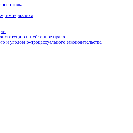
вного толка
зм, империализм
ции
Конституцию и публичное право
о и уголовно-процессуального законодательства