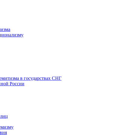
лизма
ционализму
емитизма в государствах СНГ
нной России
 лиц
емизму
вия