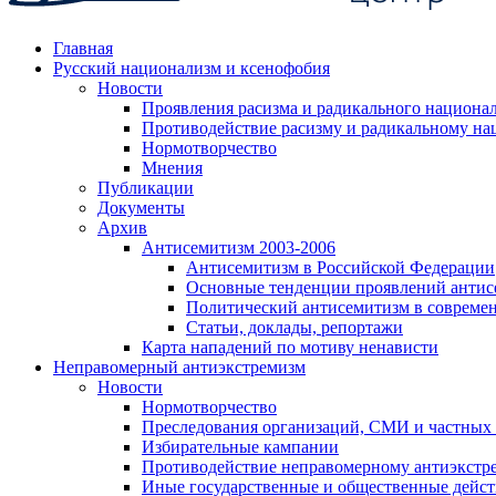
Главная
Русский национализм и ксенофобия
Новости
Проявления расизма и радикального национа
Противодействие расизму и радикальному на
Нормотворчество
Мнения
Публикации
Документы
Архив
Антисемитизм 2003-2006
Антисемитизм в Российской Федерации
Основные тенденции проявлений антис
Политический антисемитизм в совреме
Статьи, доклады, репортажи
Карта нападений по мотиву ненависти
Неправомерный антиэкстремизм
Новости
Нормотворчество
Преследования организаций, СМИ и частных
Избирательные кампании
Противодействие неправомерному антиэкстр
Иные государственные и общественные дейст