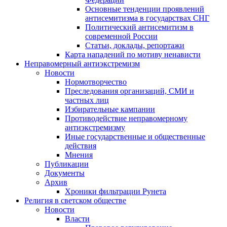
Основные тенденции проявлений
антисемитизма в государствах СНГ
Политический антисемитизм в
современной России
Статьи, доклады, репортажи
Карта нападений по мотиву ненависти
Неправомерный антиэкстремизм
Новости
Нормотворчество
Преследования организаций, СМИ и
частных лиц
Избирательные кампании
Противодействие неправомерному
антиэкстремизму
Иные государственные и общественные
действия
Мнения
Публикации
Документы
Архив
Хроники фильтрации Рунета
Религия в светском обществе
Новости
Власти