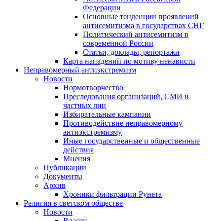
Федерации
Основные тенденции проявлений
антисемитизма в государствах СНГ
Политический антисемитизм в
современной России
Статьи, доклады, репортажи
Карта нападений по мотиву ненависти
Неправомерный антиэкстремизм
Новости
Нормотворчество
Преследования организаций, СМИ и
частных лиц
Избирательные кампании
Противодействие неправомерному
антиэкстремизму
Иные государственные и общественные
действия
Мнения
Публикации
Документы
Архив
Хроники фильтрации Рунета
Религия в светском обществе
Новости
Власти