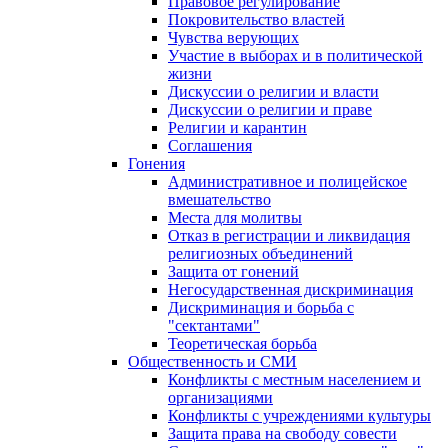
Правовое регулирование
Покровительство властей
Чувства верующих
Участие в выборах и в политической
жизни
Дискуссии о религии и власти
Дискуссии о религии и праве
Религии и карантин
Соглашения
Гонения
Административное и полицейское
вмешательство
Места для молитвы
Отказ в регистрации и ликвидация
религиозных объединений
Защита от гонений
Негосударственная дискриминация
Дискриминация и борьба с
"сектантами"
Теоретическая борьба
Общественность и СМИ
Конфликты с местным населением и
организациями
Конфликты с учреждениями культуры
Защита права на свободу совести