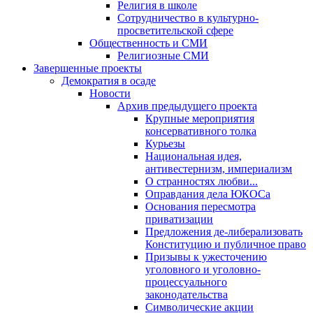
Религия в школе
Сотрудничество в культурно-
просветительской сфере
Общественность и СМИ
Религиозные СМИ
Завершенные проекты
Демократия в осаде
Новости
Архив предыдущего проекта
Крупные мероприятия
консервативного толка
Курьезы
Национальная идея,
антивестернизм, империализм
О странностях любви...
Оправдания дела ЮКОСа
Основания пересмотра
приватизации
Предложения де-либерализовать
Конституцию и публичное право
Призывы к ужесточению
уголовного и уголовно-
процессуального
законодательства
Символические акции