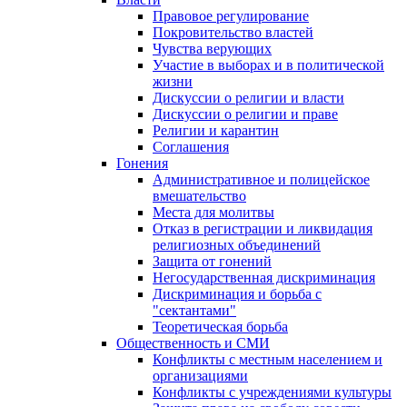
Правовое регулирование
Покровительство властей
Чувства верующих
Участие в выборах и в политической
жизни
Дискуссии о религии и власти
Дискуссии о религии и праве
Религии и карантин
Соглашения
Гонения
Административное и полицейское
вмешательство
Места для молитвы
Отказ в регистрации и ликвидация
религиозных объединений
Защита от гонений
Негосударственная дискриминация
Дискриминация и борьба с
"сектантами"
Теоретическая борьба
Общественность и СМИ
Конфликты с местным населением и
организациями
Конфликты с учреждениями культуры