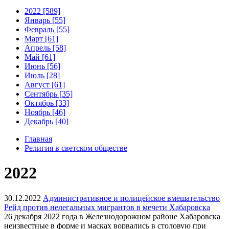
2022 [589]
Январь [55]
Февраль [55]
Март [61]
Апрель [58]
Май [61]
Июнь [56]
Июль [28]
Август [61]
Сентябрь [35]
Октябрь [33]
Ноябрь [46]
Декабрь [40]
Главная
Религия в светском обществе
2022
30.12.2022
Административное и полицейское вмешательство
Рейд против нелегальных мигрантов в мечети Хабаровска
26 декабря 2022 года в Железнодорожном районе Хабаровска
неизвестные в форме и масках ворвались в столовую при