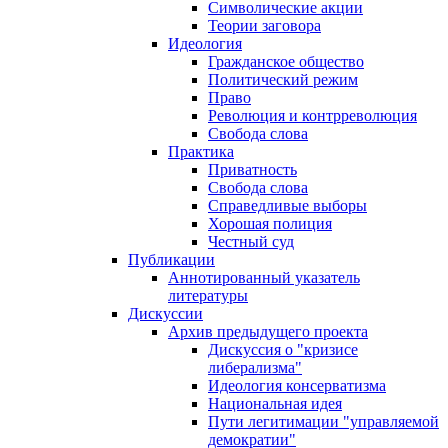
Символические акции
Теории заговора
Идеология
Гражданское общество
Политический режим
Право
Революция и контрреволюция
Свобода слова
Практика
Приватность
Свобода слова
Справедливые выборы
Хорошая полиция
Честный суд
Публикации
Аннотированный указатель
литературы
Дискуссии
Архив предыдущего проекта
Дискуссия о "кризисе
либерализма"
Идеология консерватизма
Национальная идея
Пути легитимации "управляемой
демократии"