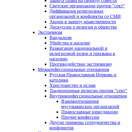
Защита права на свободу совести
Светские организации против "сект"
Диффамация религиозных
организаций и конфликты со СМИ
Акции в защиту нравственности
Дискуссии о религии и обществе
Экстремизм
Вандализм
Убийства и насилие
Разжигание национальной и
религиозной розни и призывы к
насилию
Противодействие экстремизму
Межконфессиональные отношения
Русская Православная Церковь и
католики
Христианство и ислам
Традиционные религии против "сект"
Внутриконфессиональные отношения
Взаимоотношения
мусульманских организаций
Православные юрисдикции
Прочие конфессии
Другие примеры сотрудничества и
конфликтов