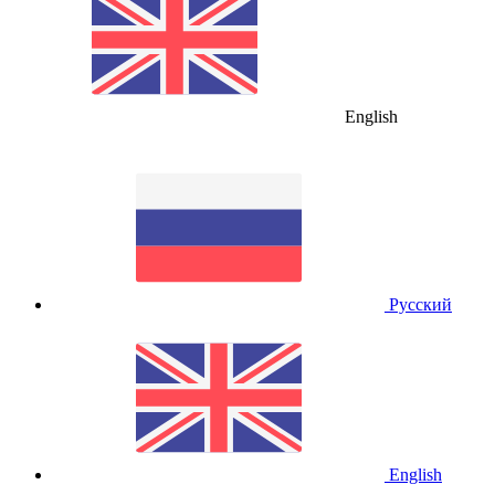
English
Русский
English