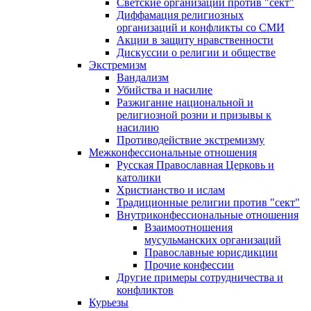
Светские организации против "сект"
Диффамация религиозных
организаций и конфликты со СМИ
Акции в защиту нравственности
Дискуссии о религии и обществе
Экстремизм
Вандализм
Убийства и насилие
Разжигание национальной и
религиозной розни и призывы к
насилию
Противодействие экстремизму
Межконфессиональные отношения
Русская Православная Церковь и
католики
Христианство и ислам
Традиционные религии против "сект"
Внутриконфессиональные отношения
Взаимоотношения
мусульманских организаций
Православные юрисдикции
Прочие конфессии
Другие примеры сотрудничества и
конфликтов
Курьезы