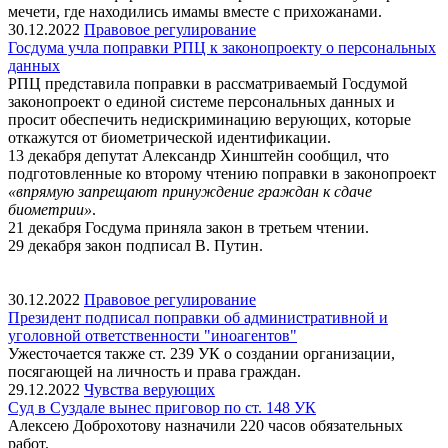
мечети, где находились имамы вместе с прихожанами.
30.12.2022
Правовое регулирование
Госдума учла поправки РПЦ к законопроекту о персональных
данных
РПЦ представила поправки в рассматриваемый Госдумой
законопроект о единой системе персональных данных и
просит обеспечить недискриминацию верующих, которые
откажутся от биометрической идентификации.
13 декабря депутат Александр Хинштейн сообщил, что
подготовленные ко второму чтению поправки в законопроект
«впрямую запрещают принуждение граждан к сдаче
биометрии»
.
21 декабря Госдума приняла закон в третьем чтении.
29 декабря закон подписал В. Путин.
30.12.2022
Правовое регулирование
Президент подписал поправки об административной и
уголовной ответственности "иноагентов"
Ужесточается также ст. 239 УК о создании организации,
посягающей на личность и права граждан.
29.12.2022
Чувства верующих
Суд в Суздале вынес приговор по ст. 148 УК
Алексею Доброхотову назначили 220 часов обязательных
работ.