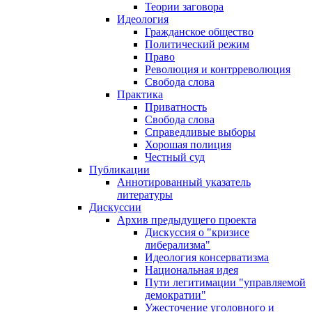
Теории заговора
Идеология
Гражданское общество
Политический режим
Право
Революция и контрреволюция
Свобода слова
Практика
Приватность
Свобода слова
Справедливые выборы
Хорошая полиция
Честный суд
Публикации
Аннотированный указатель
литературы
Дискуссии
Архив предыдущего проекта
Дискуссия о "кризисе
либерализма"
Идеология консерватизма
Национальная идея
Пути легитимации "управляемой
демократии"
Ужесточение уголовного и