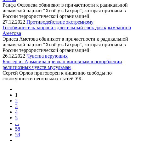
Раифа Февзиева обвиняют в причастности к радикальной
исламской партии "Хизб ут-Тахрир", которая признана в
России террористической организацией.
27.12.2022
Противодействие экстремизму
Гособвинитель запросил длительный срок для крымчанина
Аметова
Эрнеса Аметова обвиняют в причастности к радикальной
исламской партии "Хизб ут-Тахрир", которая признана в
России террористической организацией.
26.12.2022
Чувства верующих
Блогер из Армавира признан виновным в оскорблении
религиозных чувств мусульман
Сергей Орлов приговорен к лишению свободы по
совокупности нескольких статей УК.
1
2
3
4
5
...
58
59