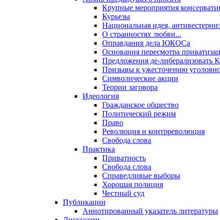
Крупные мероприятия консервати
Курьезы
Национальная идея, антивестерни
О странностях любви...
Оправдания дела ЮКОСа
Основания пересмотра приватиза
Предложения де-либерализовать 
Призывы к ужесточению уголовног
Символические акции
Теории заговора
Идеология
Гражданское общество
Политический режим
Право
Революция и контрреволюция
Свобода слова
Практика
Приватность
Свобода слова
Справедливые выборы
Хорошая полиция
Честный суд
Публикации
Аннотированный указатель литературы
Дискуссии