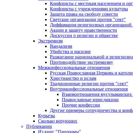
Конфликты с местным населением и ор
Конфликты с учреждениями культуры
Защита права на свободу совести
Светские организации против "сект"
Диффамация религиозных организаций
Акции в защиту нравственности
Дискуссии о религии и обществе
Экстремизм
Вандализм
Убийства и насилие
Разжигание национальной и религиозно
Противодействие экстремизму
Межконфессиональные отношения
Русская Православная Церковь и католи
Христианство и ислам
Традиционные религии против "сект"
Внутриконфессиональные отношения
Взаимоотношения мусульманских 
Православные юрисдикции
Прочие конфессии
Другие примеры сотрудничества и конф
Курьезы
Сколько верующих
Публикации
Из книг "Панорамы"