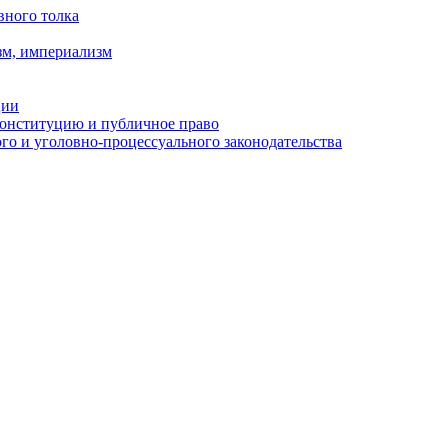
вного толка
зм, империализм
ции
Конституцию и публичное право
о и уголовно-процессуального законодательства