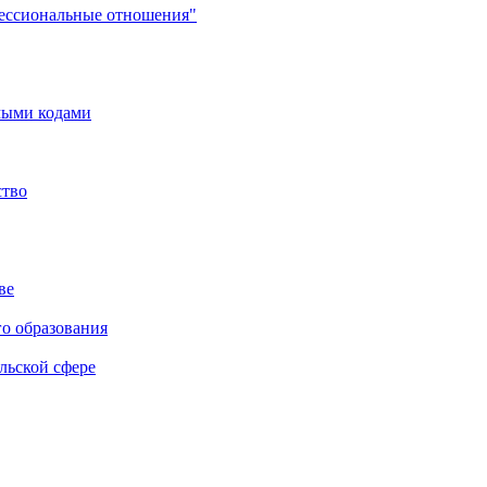
фессиональные отношения"
мыми кодами
ство
ве
го образования
льской сфере