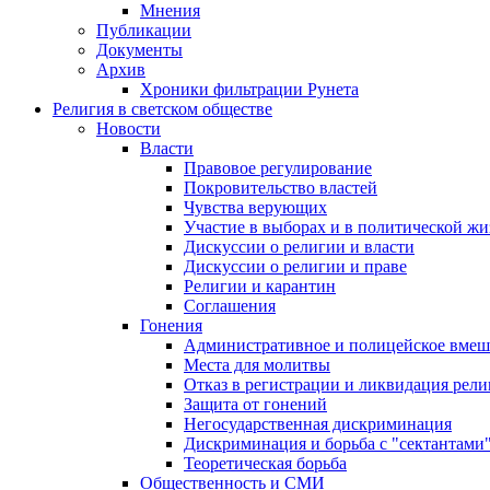
Мнения
Публикации
Документы
Архив
Хроники фильтрации Рунета
Религия в светском обществе
Новости
Власти
Правовое регулирование
Покровительство властей
Чувства верующих
Участие в выборах и в политической ж
Дискуссии о религии и власти
Дискуссии о религии и праве
Религии и карантин
Соглашения
Гонения
Административное и полицейское вмеш
Места для молитвы
Отказ в регистрации и ликвидация рел
Защита от гонений
Негосударственная дискриминация
Дискриминация и борьба с "сектантами
Теоретическая борьба
Общественность и СМИ