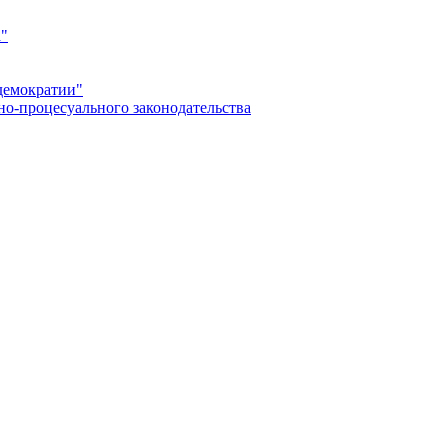
а"
демократии"
но-процесуального законодательства