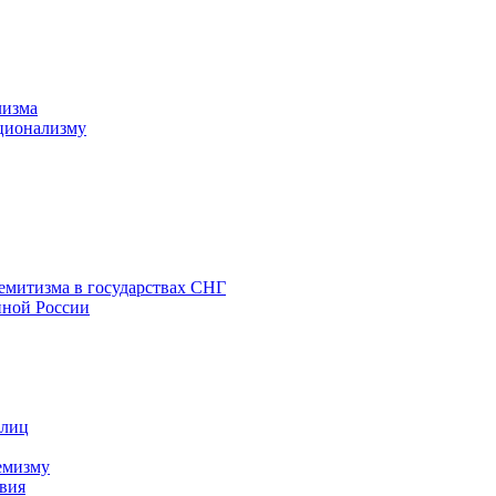
лизма
ционализму
емитизма в государствах СНГ
нной России
 лиц
емизму
вия