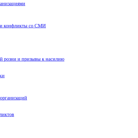
ганизациями
 и конфликты со СМИ
й розни и призывы к насилию
ки
организаций
ликтов