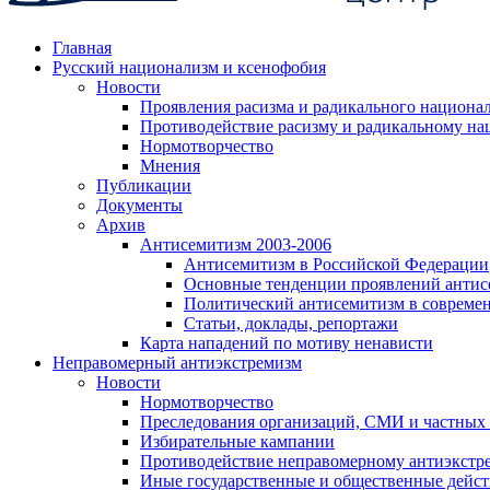
Главная
Русский национализм и ксенофобия
Новости
Проявления расизма и радикального национа
Противодействие расизму и радикальному на
Нормотворчество
Мнения
Публикации
Документы
Архив
Антисемитизм 2003-2006
Антисемитизм в Российской Федерации
Основные тенденции проявлений антис
Политический антисемитизм в совреме
Статьи, доклады, репортажи
Карта нападений по мотиву ненависти
Неправомерный антиэкстремизм
Новости
Нормотворчество
Преследования организаций, СМИ и частных
Избирательные кампании
Противодействие неправомерному антиэкстр
Иные государственные и общественные дейст