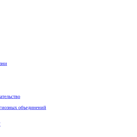
изни
ательство
игиозных объединений
"