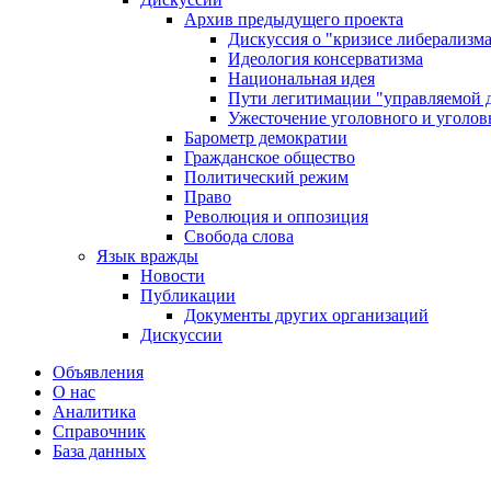
Архив предыдущего проекта
Дискуссия о "кризисе либерализм
Идеология консерватизма
Национальная идея
Пути легитимации "управляемой 
Ужесточение уголовного и уголов
Барометр демократии
Гражданское общество
Политический режим
Право
Революция и оппозиция
Свобода слова
Язык вражды
Новости
Публикации
Документы других организаций
Дискуссии
Объявления
О нас
Аналитика
Справочник
База данных