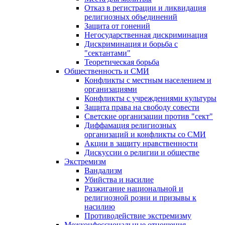
Отказ в регистрации и ликвидация
религиозных объединений
Защита от гонений
Негосударственная дискриминация
Дискриминация и борьба с
"сектантами"
Теоретическая борьба
Общественность и СМИ
Конфликты с местным населением и
организациями
Конфликты с учреждениями культуры
Защита права на свободу совести
Светские организации против "сект"
Диффамация религиозных
организаций и конфликты со СМИ
Акции в защиту нравственности
Дискуссии о религии и обществе
Экстремизм
Вандализм
Убийства и насилие
Разжигание национальной и
религиозной розни и призывы к
насилию
Противодействие экстремизму
Межконфессиональные отношения