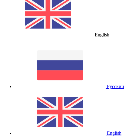
English
Русский
English