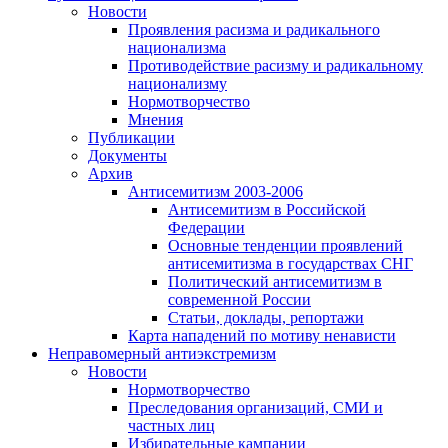
Новости
Проявления расизма и радикального
национализма
Противодействие расизму и радикальному
национализму
Нормотворчество
Мнения
Публикации
Документы
Архив
Антисемитизм 2003-2006
Антисемитизм в Российской
Федерации
Основные тенденции проявлений
антисемитизма в государствах СНГ
Политический антисемитизм в
современной России
Статьи, доклады, репортажи
Карта нападений по мотиву ненависти
Неправомерный антиэкстремизм
Новости
Нормотворчество
Преследования организаций, СМИ и
частных лиц
Избирательные кампании