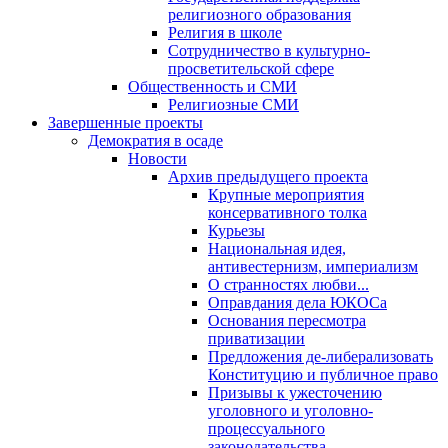
религиозного образования
Религия в школе
Сотрудничество в культурно-
просветительской сфере
Общественность и СМИ
Религиозные СМИ
Завершенные проекты
Демократия в осаде
Новости
Архив предыдущего проекта
Крупные мероприятия
консервативного толка
Курьезы
Национальная идея,
антивестернизм, империализм
О странностях любви...
Оправдания дела ЮКОСа
Основания пересмотра
приватизации
Предложения де-либерализовать
Конституцию и публичное право
Призывы к ужесточению
уголовного и уголовно-
процессуального
законодательства