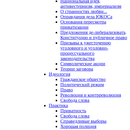
Национальная идея,
антивестернизм, империализм
О странностях любви...
Оправдания дела ЮКОСа
Основания пересмотра
приватизации
Предложения де-либерализовать
Конституцию и публичное право
Призывы к ужесточению
уголовного и уголовно-
процессуального
законодательства
Символические акции
Теории заговора
Идеология
Гражданское общество
Политический режим
Право
Революция и контрреволюция
Свобода слова
Практика
Приватность
Свобода слова
Справедливые выборы
Хорошая полиция