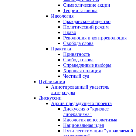
Символические акции
Теории заговора
Идеология
Гражданское общество
Политический режим
Право
Революция и контрреволюция
Свобода слова
Практика
Приватность
Свобода слова
Справедливые выборы
Хорошая полиция
Честный суд
Публикации
Аннотированный указатель
литературы
Дискуссии
Архив предыдущего проекта
Дискуссия о "кризисе
либерализма"
Идеология консерватизма
Национальная идея
Пути легитимации "управляемой