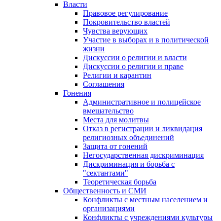
Власти
Правовое регулирование
Покровительство властей
Чувства верующих
Участие в выборах и в политической
жизни
Дискуссии о религии и власти
Дискуссии о религии и праве
Религии и карантин
Соглашения
Гонения
Административное и полицейское
вмешательство
Места для молитвы
Отказ в регистрации и ликвидация
религиозных объединений
Защита от гонений
Негосударственная дискриминация
Дискриминация и борьба с
"сектантами"
Теоретическая борьба
Общественность и СМИ
Конфликты с местным населением и
организациями
Конфликты с учреждениями культуры