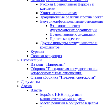
Русская Православная Церковь и
католики
Христианство и ислам
Традиционные религии против "сект"
Внутриконфессиональные отношения
Взаимоотношения
мусульманских организаций
Православные юрисдикции
Прочие конфессии
Другие примеры сотрудничества и
конфликтов
Курьезы
Сколько верующих
Публикации
Из книг "Панорамы"
Сборник "Преодолевая государственно -
конфессиональные отношения"
Статьи сборника "Пределы светскости"
Документы
Архив
Власть
Борьба с ИНН и другими
машиночитаемыми кодами
Место религии в обществе в целом