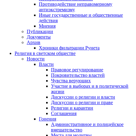
Противодействие неправомерному
антиэкстремизму
Иные государственные и общественные
действия
Мнения
Публикации
Документы
Архив
Хроники фильтрации Рунета
Религия в светском обществе
Новости
Власти
Правовое регулирование
Покровительство властей
Чувства верующих
Участие в выборах и в политической
жизни
Дискуссии о религии и власти
Дискуссии о религии и праве
Религии и карантин
Соглашения
Гонения
Административное и полицейское
вмешательство
Места для молитвы