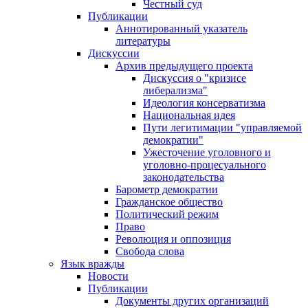
Честный суд
Публикации
Аннотированный указатель
литературы
Дискуссии
Архив предыдущего проекта
Дискуссия о "кризисе
либерализма"
Идеология консерватизма
Национальная идея
Пути легитимации "управляемой
демократии"
Ужесточение уголовного и
уголовно-процесуального
законодательства
Барометр демократии
Гражданское общество
Политический режим
Право
Революция и оппозиция
Свобода слова
Язык вражды
Новости
Публикации
Документы других организаций