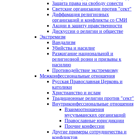
Защита права на свободу совести
Светские организации против "сект"
Диффамация религиозных
организаций и конфликты со СМИ
Акции в защиту нравственности
Дискуссии о религии и обществе
Экстремизм
Вандализм
Убийства и насилие
Разжигание национальной и
религиозной розни и призывы к
насилию
Противодействие экстремизму
Межконфессиональные отношения
Русская Православная Церковь и
католики
Христианство и ислам
Традиционные религии против "сект"
Внутриконфессиональные отношения
Взаимоотношения
мусульманских организаций
Православные юрисдикции
Прочие конфессии
Другие примеры сотрудничества и
конфликтов