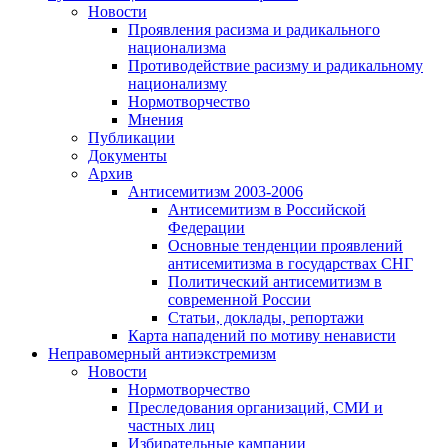
Новости
Проявления расизма и радикального
национализма
Противодействие расизму и радикальному
национализму
Нормотворчество
Мнения
Публикации
Документы
Архив
Антисемитизм 2003-2006
Антисемитизм в Российской
Федерации
Основные тенденции проявлений
антисемитизма в государствах СНГ
Политический антисемитизм в
современной России
Статьи, доклады, репортажи
Карта нападений по мотиву ненависти
Неправомерный антиэкстремизм
Новости
Нормотворчество
Преследования организаций, СМИ и
частных лиц
Избирательные кампании