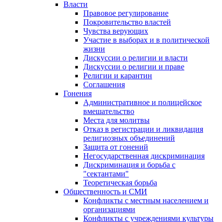
Власти
Правовое регулирование
Покровительство властей
Чувства верующих
Участие в выборах и в политической
жизни
Дискуссии о религии и власти
Дискуссии о религии и праве
Религии и карантин
Соглашения
Гонения
Административное и полицейское
вмешательство
Места для молитвы
Отказ в регистрации и ликвидация
религиозных объединений
Защита от гонений
Негосударственная дискриминация
Дискриминация и борьба с
"сектантами"
Теоретическая борьба
Общественность и СМИ
Конфликты с местным населением и
организациями
Конфликты с учреждениями культуры