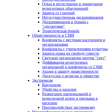
Отказ в регистрации и ликвидация
религиозных объединений
Защита от гонений
Негосударственная дискриминация
Дискриминация и борьба с
"сектантами"
Теоретическая борьба
Общественность и СМИ
Конфликты с местным населением и
организациями
Конфликты с учреждениями культуры
Защита права на свободу совести
Светские организации против "сект"
Диффамация религиозных
организаций и конфликты со СМИ
Акции в защиту нравственности
Дискуссии о религии и обществе
Экстремизм
Вандализм
Убийства и насилие
Разжигание национальной и
религиозной розни и призывы к
насилию
Противодействие экстремизму
Межконфессиональные отношения