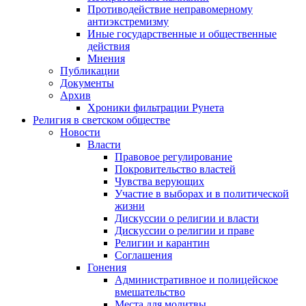
Противодействие неправомерному
антиэкстремизму
Иные государственные и общественные
действия
Мнения
Публикации
Документы
Архив
Хроники фильтрации Рунета
Религия в светском обществе
Новости
Власти
Правовое регулирование
Покровительство властей
Чувства верующих
Участие в выборах и в политической
жизни
Дискуссии о религии и власти
Дискуссии о религии и праве
Религии и карантин
Соглашения
Гонения
Административное и полицейское
вмешательство
Места для молитвы