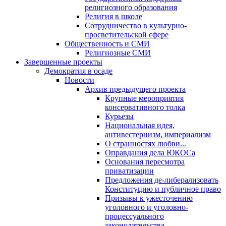
религиозного образования
Религия в школе
Сотрудничество в культурно-
просветительской сфере
Общественность и СМИ
Религиозные СМИ
Завершенные проекты
Демократия в осаде
Новости
Архив предыдущего проекта
Крупные мероприятия
консервативного толка
Курьезы
Национальная идея,
антивестернизм, империализм
О странностях любви...
Оправдания дела ЮКОСа
Основания пересмотра
приватизации
Предложения де-либерализовать
Конституцию и публичное право
Призывы к ужесточению
уголовного и уголовно-
процессуального
законодательства