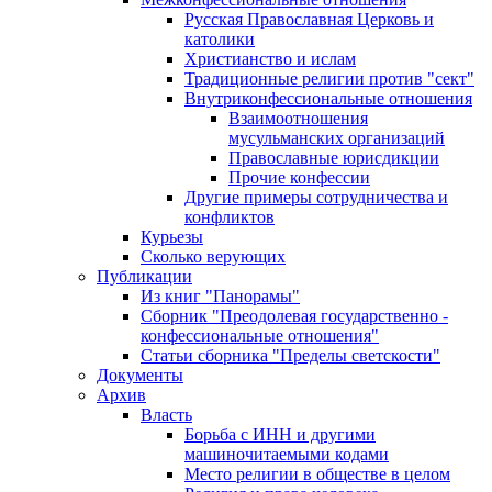
Русская Православная Церковь и
католики
Христианство и ислам
Традиционные религии против "сект"
Внутриконфессиональные отношения
Взаимоотношения
мусульманских организаций
Православные юрисдикции
Прочие конфессии
Другие примеры сотрудничества и
конфликтов
Курьезы
Сколько верующих
Публикации
Из книг "Панорамы"
Сборник "Преодолевая государственно -
конфессиональные отношения"
Статьи сборника "Пределы светскости"
Документы
Архив
Власть
Борьба с ИНН и другими
машиночитаемыми кодами
Место религии в обществе в целом