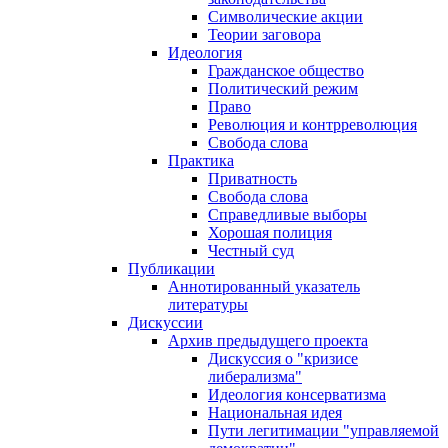
Символические акции
Теории заговора
Идеология
Гражданское общество
Политический режим
Право
Революция и контрреволюция
Свобода слова
Практика
Приватность
Свобода слова
Справедливые выборы
Хорошая полиция
Честный суд
Публикации
Аннотированный указатель
литературы
Дискуссии
Архив предыдущего проекта
Дискуссия о "кризисе
либерализма"
Идеология консерватизма
Национальная идея
Пути легитимации "управляемой