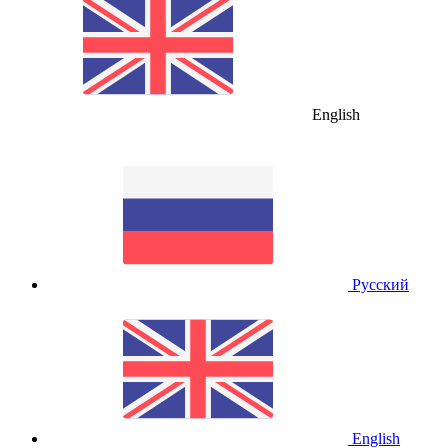
English
Русский
English