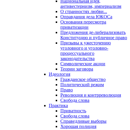
Национальная идея,
антивестернизм, империализм
О странностях любви...
Оправдания дела ЮКОСа
Основания пересмотра
приватизации
Предложения де-либерализовать
Конституцию и публичное право
Призывы к ужесточению
уголовного и уголовно-
процессуального
законодательства
Символические акции
Теории заговора
Идеология
Гражданское общество
Политический режим
Право
Революция и контрреволюция
Свобода слова
Практика
Приватность
Свобода слова
Справедливые выборы
Хорошая полиция