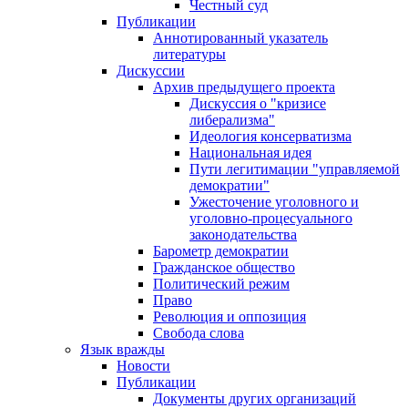
Честный суд
Публикации
Аннотированный указатель
литературы
Дискуссии
Архив предыдущего проекта
Дискуссия о "кризисе
либерализма"
Идеология консерватизма
Национальная идея
Пути легитимации "управляемой
демократии"
Ужесточение уголовного и
уголовно-процесуального
законодательства
Барометр демократии
Гражданское общество
Политический режим
Право
Революция и оппозиция
Свобода слова
Язык вражды
Новости
Публикации
Документы других организаций