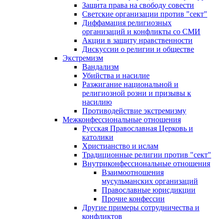
Защита права на свободу совести
Светские организации против "сект"
Диффамация религиозных
организаций и конфликты со СМИ
Акции в защиту нравственности
Дискуссии о религии и обществе
Экстремизм
Вандализм
Убийства и насилие
Разжигание национальной и
религиозной розни и призывы к
насилию
Противодействие экстремизму
Межконфессиональные отношения
Русская Православная Церковь и
католики
Христианство и ислам
Традиционные религии против "сект"
Внутриконфессиональные отношения
Взаимоотношения
мусульманских организаций
Православные юрисдикции
Прочие конфессии
Другие примеры сотрудничества и
конфликтов