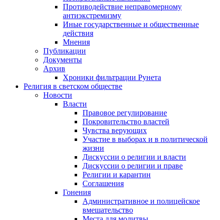
Противодействие неправомерному
антиэкстремизму
Иные государственные и общественные
действия
Мнения
Публикации
Документы
Архив
Хроники фильтрации Рунета
Религия в светском обществе
Новости
Власти
Правовое регулирование
Покровительство властей
Чувства верующих
Участие в выборах и в политической
жизни
Дискуссии о религии и власти
Дискуссии о религии и праве
Религии и карантин
Соглашения
Гонения
Административное и полицейское
вмешательство
Места для молитвы