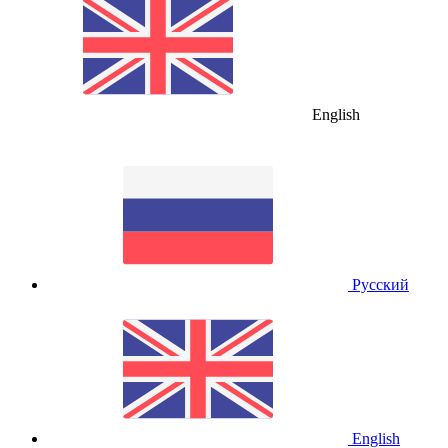
English
Русский
English