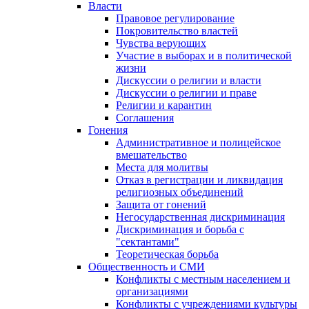
Власти
Правовое регулирование
Покровительство властей
Чувства верующих
Участие в выборах и в политической
жизни
Дискуссии о религии и власти
Дискуссии о религии и праве
Религии и карантин
Соглашения
Гонения
Административное и полицейское
вмешательство
Места для молитвы
Отказ в регистрации и ликвидация
религиозных объединений
Защита от гонений
Негосударственная дискриминация
Дискриминация и борьба с
"сектантами"
Теоретическая борьба
Общественность и СМИ
Конфликты с местным населением и
организациями
Конфликты с учреждениями культуры