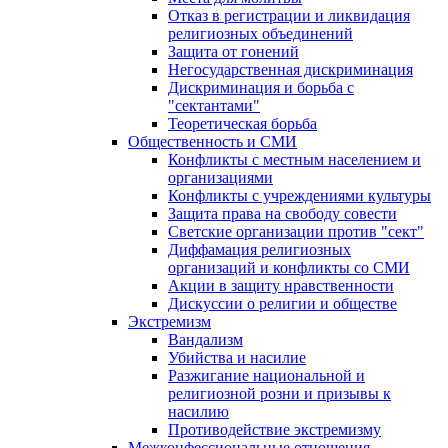
Отказ в регистрации и ликвидация
религиозных объединений
Защита от гонений
Негосударственная дискриминация
Дискриминация и борьба с
"сектантами"
Теоретическая борьба
Общественность и СМИ
Конфликты с местным населением и
организациями
Конфликты с учреждениями культуры
Защита права на свободу совести
Светские организации против "сект"
Диффамация религиозных
организаций и конфликты со СМИ
Акции в защиту нравственности
Дискуссии о религии и обществе
Экстремизм
Вандализм
Убийства и насилие
Разжигание национальной и
религиозной розни и призывы к
насилию
Противодействие экстремизму
Межконфессиональные отношения