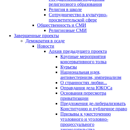
религиозного образования
Религия в школе
Сотрудничество в культурно-
просветительской сфере
Общественность и СМИ
Религиозные СМИ
Завершенные проекты
Демократия в осаде
Новости
Архив предыдущего проекта
Крупные мероприятия
консервативного толка
Курьезы
Национальная идея,
антивестернизм, империализм
О странностях любви...
Оправдания дела ЮКОСа
Основания пересмотра
приватизации
Предложения де-либерализовать
Конституцию и публичное право
Призывы к ужесточению
уголовного и уголовно-
процессуального
законодательства