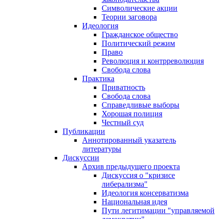
Символические акции
Теории заговора
Идеология
Гражданское общество
Политический режим
Право
Революция и контрреволюция
Свобода слова
Практика
Приватность
Свобода слова
Справедливые выборы
Хорошая полиция
Честный суд
Публикации
Аннотированный указатель
литературы
Дискуссии
Архив предыдущего проекта
Дискуссия о "кризисе
либерализма"
Идеология консерватизма
Национальная идея
Пути легитимации "управляемой