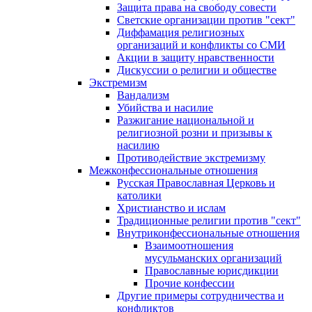
Защита права на свободу совести
Светские организации против "сект"
Диффамация религиозных
организаций и конфликты со СМИ
Акции в защиту нравственности
Дискуссии о религии и обществе
Экстремизм
Вандализм
Убийства и насилие
Разжигание национальной и
религиозной розни и призывы к
насилию
Противодействие экстремизму
Межконфессиональные отношения
Русская Православная Церковь и
католики
Христианство и ислам
Традиционные религии против "сект"
Внутриконфессиональные отношения
Взаимоотношения
мусульманских организаций
Православные юрисдикции
Прочие конфессии
Другие примеры сотрудничества и
конфликтов