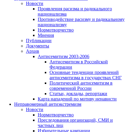
Новости
Проявления расизма и радикального
национализма
Противодействие расизму и радикальному
национализму
Нормотворчество
Мнения
Публикации
Документы
Архив
Антисемитизм 2003-2006
Антисемитизм в Российской
Федерации
Основные тенденции проявлений
антисемитизма в государствах СНГ
Политический антисемитизм в
современной России
Статьи, доклады, репортажи
Карта нападений по мотиву ненависти
Неправомерный антиэкстремизм
Новости
Нормотворчество
Преследования организаций, СМИ и
частных лиц
Избирательные кампании