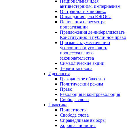
Национальная идея,
антивестернизм, империализм
О странностях любви...
Оправдания дела ЮКОСа
Основания пересмотра
приватизации
Предложения де-либерализовать
Конституцию и публичное право
Призывы к ужесточению
уголовного и уголовно-
процессуального
законодательства
Символические акции
Теории заговора
Идеология
Гражданское общество
Политический режим
Право
Революция и контрреволюция
Свобода слова
Практика
Приватность
Свобода слова
Справедливые выборы
Хорошая полиция