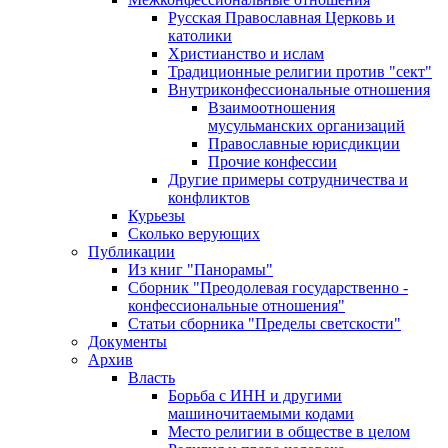
Русская Православная Церковь и
католики
Христианство и ислам
Традиционные религии против "сект"
Внутриконфессиональные отношения
Взаимоотношения
мусульманских организаций
Православные юрисдикции
Прочие конфессии
Другие примеры сотрудничества и
конфликтов
Курьезы
Сколько верующих
Публикации
Из книг "Панорамы"
Сборник "Преодолевая государственно -
конфессиональные отношения"
Статьи сборника "Пределы светскости"
Документы
Архив
Власть
Борьба с ИНН и другими
машиночитаемыми кодами
Место религии в обществе в целом