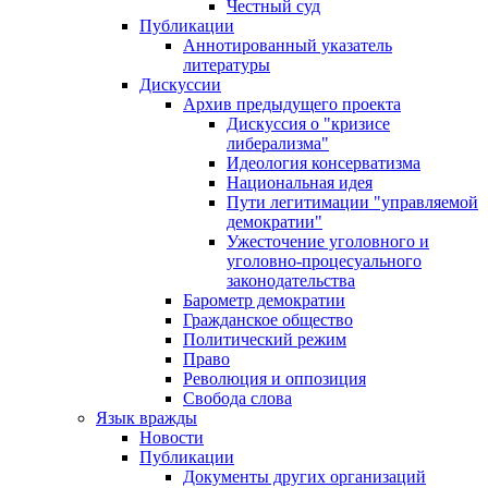
Честный суд
Публикации
Аннотированный указатель
литературы
Дискуссии
Архив предыдущего проекта
Дискуссия о "кризисе
либерализма"
Идеология консерватизма
Национальная идея
Пути легитимации "управляемой
демократии"
Ужесточение уголовного и
уголовно-процесуального
законодательства
Барометр демократии
Гражданское общество
Политический режим
Право
Революция и оппозиция
Свобода слова
Язык вражды
Новости
Публикации
Документы других организаций