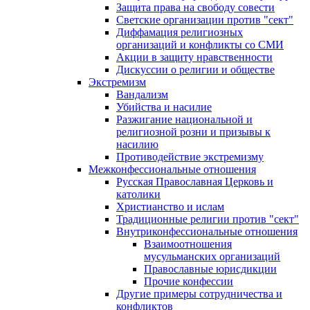
Защита права на свободу совести
Светские организации против "сект"
Диффамация религиозных
организаций и конфликты со СМИ
Акции в защиту нравственности
Дискуссии о религии и обществе
Экстремизм
Вандализм
Убийства и насилие
Разжигание национальной и
религиозной розни и призывы к
насилию
Противодействие экстремизму
Межконфессиональные отношения
Русская Православная Церковь и
католики
Христианство и ислам
Традиционные религии против "сект"
Внутриконфессиональные отношения
Взаимоотношения
мусульманских организаций
Православные юрисдикции
Прочие конфессии
Другие примеры сотрудничества и
конфликтов