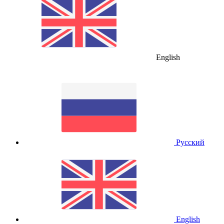
English
Русский
English