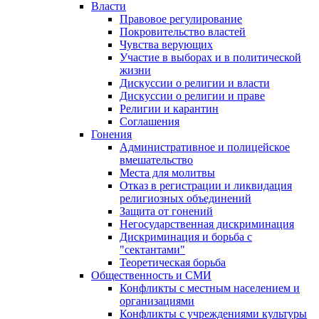
Власти
Правовое регулирование
Покровительство властей
Чувства верующих
Участие в выборах и в политической
жизни
Дискуссии о религии и власти
Дискуссии о религии и праве
Религии и карантин
Соглашения
Гонения
Административное и полицейское
вмешательство
Места для молитвы
Отказ в регистрации и ликвидация
религиозных объединений
Защита от гонений
Негосударственная дискриминация
Дискриминация и борьба с
"сектантами"
Теоретическая борьба
Общественность и СМИ
Конфликты с местным населением и
организациями
Конфликты с учреждениями культуры