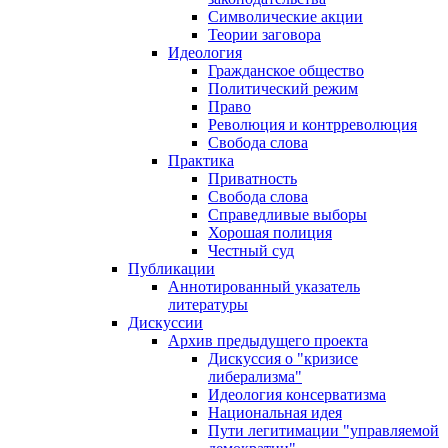
Символические акции
Теории заговора
Идеология
Гражданское общество
Политический режим
Право
Революция и контрреволюция
Свобода слова
Практика
Приватность
Свобода слова
Справедливые выборы
Хорошая полиция
Честный суд
Публикации
Аннотированный указатель
литературы
Дискуссии
Архив предыдущего проекта
Дискуссия о "кризисе
либерализма"
Идеология консерватизма
Национальная идея
Пути легитимации "управляемой