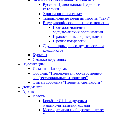
Русская Православная Церковь и
католики
Христианство и ислам
Традиционные религии против "сект"
Внутриконфессиональные отношения
Взаимоотношения
мусульманских организаций
Православные юрисдикции
Прочие конфессии
Другие примеры сотрудничества и
конфликтов
Курьезы
Сколько верующих
Публикации
Из книг "Панорамы"
Сборник "Преодолевая государственно -
конфессиональные отношения"
Статьи сборника "Пределы светскости"
Документы
Архив
Власть
Борьба с ИНН и другими
машиночитаемыми кодами
Место религии в обществе в целом