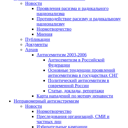
Новости
Проявления расизма и радикального
национализма
Противодействие расизму и радикальному
национализму
Нормотворчество
Мнения
Публикации
Документы
Архив
Антисемитизм 2003-2006
Антисемитизм в Российской
Федерации
Основные тенденции проявлений
антисемитизма в государствах СНГ
Политический антисемитизм в
современной России
Статьи, доклады, репортажи
Карта нападений по мотиву ненависти
Неправомерный антиэкстремизм
Новости
Нормотворчество
Преследования организаций, СМИ и
частных лиц
Избирательные кампании