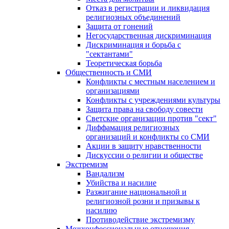
Отказ в регистрации и ликвидация
религиозных объединений
Защита от гонений
Негосударственная дискриминация
Дискриминация и борьба с
"сектантами"
Теоретическая борьба
Общественность и СМИ
Конфликты с местным населением и
организациями
Конфликты с учреждениями культуры
Защита права на свободу совести
Светские организации против "сект"
Диффамация религиозных
организаций и конфликты со СМИ
Акции в защиту нравственности
Дискуссии о религии и обществе
Экстремизм
Вандализм
Убийства и насилие
Разжигание национальной и
религиозной розни и призывы к
насилию
Противодействие экстремизму
Межконфессиональные отношения