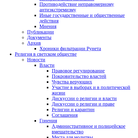
Противодействие неправомерному
антиэкстремизму
Иные государственные и общественные
действия
Мнения
Публикации
Документы
Архив
Хроники фильтрации Рунета
Религия в светском обществе
Новости
Власти
Правовое регулирование
Покровительство властей
Чувства верующих
Участие в выборах и в политической
жизни
Дискуссии о религии и власти
Дискуссии о религии и праве
Религии и карантин
Соглашения
Гонения
Административное и полицейское
вмешательство
Места для молитвы