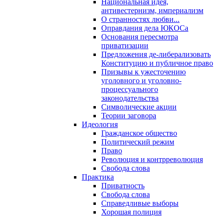
Национальная идея,
антивестернизм, империализм
О странностях любви...
Оправдания дела ЮКОСа
Основания пересмотра
приватизации
Предложения де-либерализовать
Конституцию и публичное право
Призывы к ужесточению
уголовного и уголовно-
процессуального
законодательства
Символические акции
Теории заговора
Идеология
Гражданское общество
Политический режим
Право
Революция и контрреволюция
Свобода слова
Практика
Приватность
Свобода слова
Справедливые выборы
Хорошая полиция