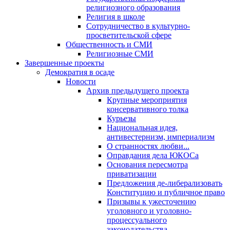
религиозного образования
Религия в школе
Сотрудничество в культурно-
просветительской сфере
Общественность и СМИ
Религиозные СМИ
Завершенные проекты
Демократия в осаде
Новости
Архив предыдущего проекта
Крупные мероприятия
консервативного толка
Курьезы
Национальная идея,
антивестернизм, империализм
О странностях любви...
Оправдания дела ЮКОСа
Основания пересмотра
приватизации
Предложения де-либерализовать
Конституцию и публичное право
Призывы к ужесточению
уголовного и уголовно-
процессуального
законодательства