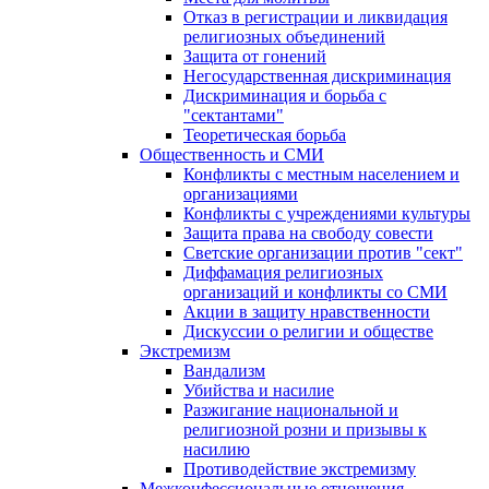
Отказ в регистрации и ликвидация
религиозных объединений
Защита от гонений
Негосударственная дискриминация
Дискриминация и борьба с
"сектантами"
Теоретическая борьба
Общественность и СМИ
Конфликты с местным населением и
организациями
Конфликты с учреждениями культуры
Защита права на свободу совести
Светские организации против "сект"
Диффамация религиозных
организаций и конфликты со СМИ
Акции в защиту нравственности
Дискуссии о религии и обществе
Экстремизм
Вандализм
Убийства и насилие
Разжигание национальной и
религиозной розни и призывы к
насилию
Противодействие экстремизму
Межконфессиональные отношения