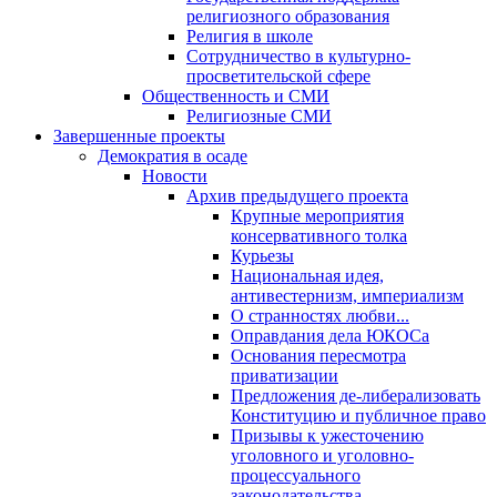
религиозного образования
Религия в школе
Сотрудничество в культурно-
просветительской сфере
Общественность и СМИ
Религиозные СМИ
Завершенные проекты
Демократия в осаде
Новости
Архив предыдущего проекта
Крупные мероприятия
консервативного толка
Курьезы
Национальная идея,
антивестернизм, империализм
О странностях любви...
Оправдания дела ЮКОСа
Основания пересмотра
приватизации
Предложения де-либерализовать
Конституцию и публичное право
Призывы к ужесточению
уголовного и уголовно-
процессуального
законодательства