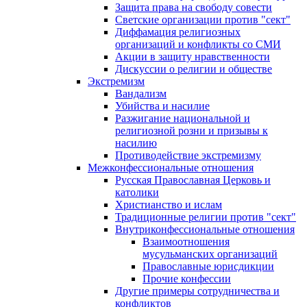
Защита права на свободу совести
Светские организации против "сект"
Диффамация религиозных
организаций и конфликты со СМИ
Акции в защиту нравственности
Дискуссии о религии и обществе
Экстремизм
Вандализм
Убийства и насилие
Разжигание национальной и
религиозной розни и призывы к
насилию
Противодействие экстремизму
Межконфессиональные отношения
Русская Православная Церковь и
католики
Христианство и ислам
Традиционные религии против "сект"
Внутриконфессиональные отношения
Взаимоотношения
мусульманских организаций
Православные юрисдикции
Прочие конфессии
Другие примеры сотрудничества и
конфликтов