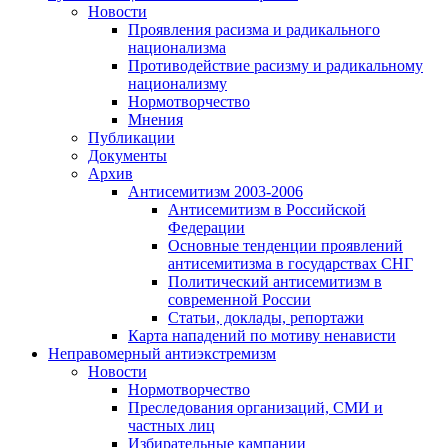
Новости
Проявления расизма и радикального
национализма
Противодействие расизму и радикальному
национализму
Нормотворчество
Мнения
Публикации
Документы
Архив
Антисемитизм 2003-2006
Антисемитизм в Российской
Федерации
Основные тенденции проявлений
антисемитизма в государствах СНГ
Политический антисемитизм в
современной России
Статьи, доклады, репортажи
Карта нападений по мотиву ненависти
Неправомерный антиэкстремизм
Новости
Нормотворчество
Преследования организаций, СМИ и
частных лиц
Избирательные кампании