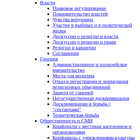
Власти
Правовое регулирование
Покровительство властей
Чувства верующих
Участие в выборах и в политической
жизни
Дискуссии о религии и власти
Дискуссии о религии и праве
Религии и карантин
Соглашения
Гонения
Административное и полицейское
вмешательство
Места для молитвы
Отказ в регистрации и ликвидация
религиозных объединений
Защита от гонений
Негосударственная дискриминация
Дискриминация и борьба с
"сектантами"
Теоретическая борьба
Общественность и СМИ
Конфликты с местным населением и
организациями
Конфликты с учреждениями культуры