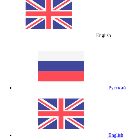
English
Русский
English