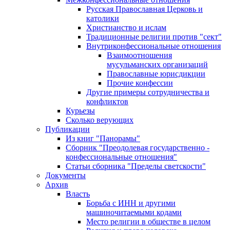
Русская Православная Церковь и
католики
Христианство и ислам
Традиционные религии против "сект"
Внутриконфессиональные отношения
Взаимоотношения
мусульманских организаций
Православные юрисдикции
Прочие конфессии
Другие примеры сотрудничества и
конфликтов
Курьезы
Сколько верующих
Публикации
Из книг "Панорамы"
Сборник "Преодолевая государственно -
конфессиональные отношения"
Статьи сборника "Пределы светскости"
Документы
Архив
Власть
Борьба с ИНН и другими
машиночитаемыми кодами
Место религии в обществе в целом