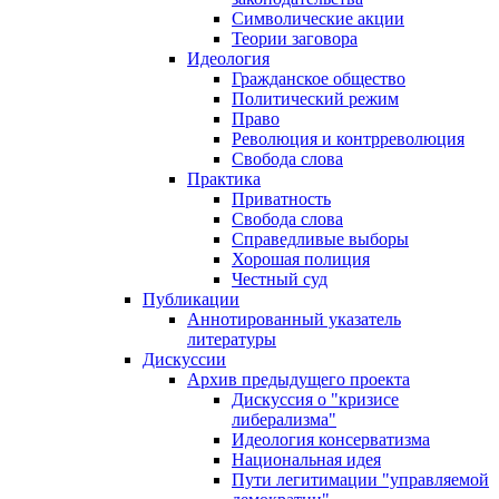
Символические акции
Теории заговора
Идеология
Гражданское общество
Политический режим
Право
Революция и контрреволюция
Свобода слова
Практика
Приватность
Свобода слова
Справедливые выборы
Хорошая полиция
Честный суд
Публикации
Аннотированный указатель
литературы
Дискуссии
Архив предыдущего проекта
Дискуссия о "кризисе
либерализма"
Идеология консерватизма
Национальная идея
Пути легитимации "управляемой