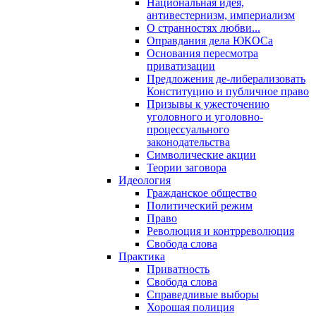
Национальная идея,
антивестернизм, империализм
О странностях любви...
Оправдания дела ЮКОСа
Основания пересмотра
приватизации
Предложения де-либерализовать
Конституцию и публичное право
Призывы к ужесточению
уголовного и уголовно-
процессуального
законодательства
Символические акции
Теории заговора
Идеология
Гражданское общество
Политический режим
Право
Революция и контрреволюция
Свобода слова
Практика
Приватность
Свобода слова
Справедливые выборы
Хорошая полиция