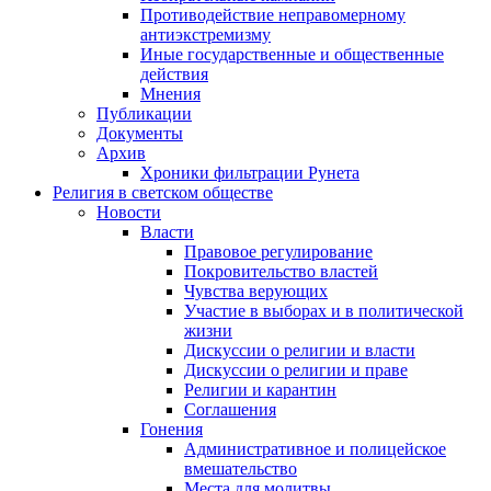
Противодействие неправомерному
антиэкстремизму
Иные государственные и общественные
действия
Мнения
Публикации
Документы
Архив
Хроники фильтрации Рунета
Религия в светском обществе
Новости
Власти
Правовое регулирование
Покровительство властей
Чувства верующих
Участие в выборах и в политической
жизни
Дискуссии о религии и власти
Дискуссии о религии и праве
Религии и карантин
Соглашения
Гонения
Административное и полицейское
вмешательство
Места для молитвы