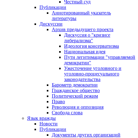
Честный суд
Публикации
Аннотированный указатель
литературы
Дискуссии
Архив предыдущего проекта
Дискуссия о "кризисе
либерализма"
Идеология консерватизма
Национальная идея
Пути легитимации "управляемой
демократии"
Ужесточение уголовного и
уголовно-процесуального
законодательства
Барометр демократии
Гражданское общество
Политический режим
Право
Революция и оппозиция
Свобода слова
Язык вражды
Новости
Публикации
Документы других организаций