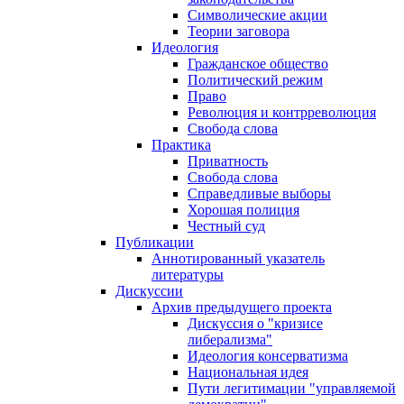
Символические акции
Теории заговора
Идеология
Гражданское общество
Политический режим
Право
Революция и контрреволюция
Свобода слова
Практика
Приватность
Свобода слова
Справедливые выборы
Хорошая полиция
Честный суд
Публикации
Аннотированный указатель
литературы
Дискуссии
Архив предыдущего проекта
Дискуссия о "кризисе
либерализма"
Идеология консерватизма
Национальная идея
Пути легитимации "управляемой