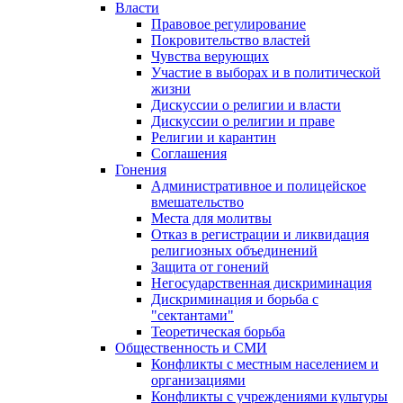
Власти
Правовое регулирование
Покровительство властей
Чувства верующих
Участие в выборах и в политической
жизни
Дискуссии о религии и власти
Дискуссии о религии и праве
Религии и карантин
Соглашения
Гонения
Административное и полицейское
вмешательство
Места для молитвы
Отказ в регистрации и ликвидация
религиозных объединений
Защита от гонений
Негосударственная дискриминация
Дискриминация и борьба с
"сектантами"
Теоретическая борьба
Общественность и СМИ
Конфликты с местным населением и
организациями
Конфликты с учреждениями культуры