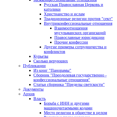
Русская Православная Церковь и
католики
Христианство и ислам
Традиционные религии против "сект"
Внутриконфессиональные отношения
Взаимоотношения
мусульманских организаций
Православные юрисдикции
Прочие конфессии
Другие примеры сотрудничества и
конфликтов
Курьезы
Сколько верующих
Публикации
Из книг "Панорамы"
Сборник "Преодолевая государственно -
конфессиональные отношения"
Статьи сборника "Пределы светскости"
Документы
Архив
Власть
Борьба с ИНН и другими
машиночитаемыми кодами
Место религии в обществе в целом