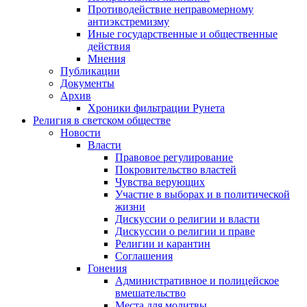
Противодействие неправомерному
антиэкстремизму
Иные государственные и общественные
действия
Мнения
Публикации
Документы
Архив
Хроники фильтрации Рунета
Религия в светском обществе
Новости
Власти
Правовое регулирование
Покровительство властей
Чувства верующих
Участие в выборах и в политической
жизни
Дискуссии о религии и власти
Дискуссии о религии и праве
Религии и карантин
Соглашения
Гонения
Административное и полицейское
вмешательство
Места для молитвы