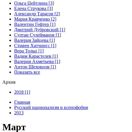
Ольга Цейтлина [3]
Елена Струкова [3]
Александр Тарасов [2]
Мария Кравченко [2]
Валентин Гефтер [1]
Дмитрий Дубровский [1]
Султан Сулейманов [1]
Валерия Зайцева [1]
Стивен Хатчингс [1]
Верa Тольц [1]
Вадим Карастелев [1]
Валерия Ахметьева [1]
Антон Шеховцов [1]
Показать все
Архив
2018 [1]
Главная
Русский национализм и ксенофобия
2013
Март