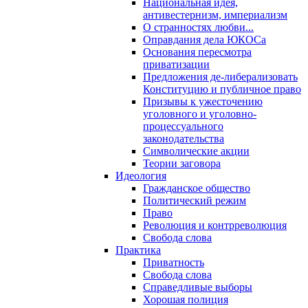
Национальная идея,
антивестернизм, империализм
О странностях любви...
Оправдания дела ЮКОСа
Основания пересмотра
приватизации
Предложения де-либерализовать
Конституцию и публичное право
Призывы к ужесточению
уголовного и уголовно-
процессуального
законодательства
Символические акции
Теории заговора
Идеология
Гражданское общество
Политический режим
Право
Революция и контрреволюция
Свобода слова
Практика
Приватность
Свобода слова
Справедливые выборы
Хорошая полиция