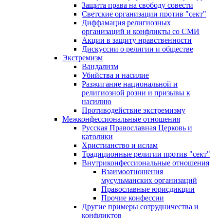
Защита права на свободу совести
Светские организации против "сект"
Диффамация религиозных
организаций и конфликты со СМИ
Акции в защиту нравственности
Дискуссии о религии и обществе
Экстремизм
Вандализм
Убийства и насилие
Разжигание национальной и
религиозной розни и призывы к
насилию
Противодействие экстремизму
Межконфессиональные отношения
Русская Православная Церковь и
католики
Христианство и ислам
Традиционные религии против "сект"
Внутриконфессиональные отношения
Взаимоотношения
мусульманских организаций
Православные юрисдикции
Прочие конфессии
Другие примеры сотрудничества и
конфликтов