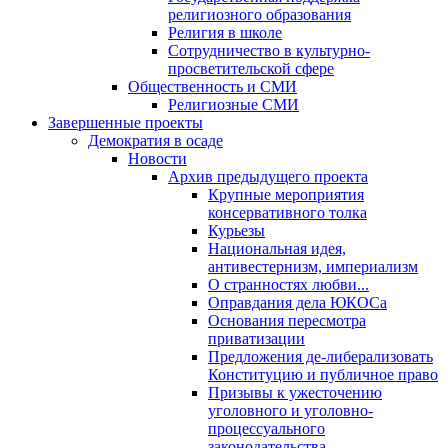
религиозного образования
Религия в школе
Сотрудничество в культурно-
просветительской сфере
Общественность и СМИ
Религиозные СМИ
Завершенные проекты
Демократия в осаде
Новости
Архив предыдущего проекта
Крупные мероприятия
консервативного толка
Курьезы
Национальная идея,
антивестернизм, империализм
О странностях любви...
Оправдания дела ЮКОСа
Основания пересмотра
приватизации
Предложения де-либерализовать
Конституцию и публичное право
Призывы к ужесточению
уголовного и уголовно-
процессуального
законодательства