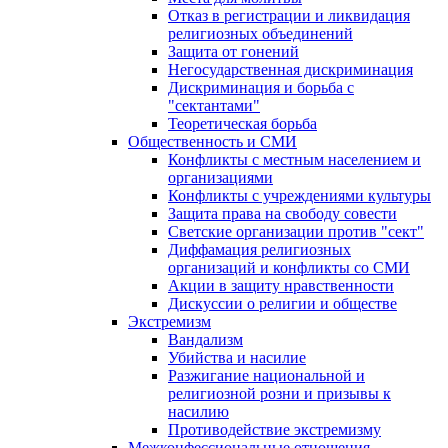
Отказ в регистрации и ликвидация
религиозных объединений
Защита от гонений
Негосударственная дискриминация
Дискриминация и борьба с
"сектантами"
Теоретическая борьба
Общественность и СМИ
Конфликты с местным населением и
организациями
Конфликты с учреждениями культуры
Защита права на свободу совести
Светские организации против "сект"
Диффамация религиозных
организаций и конфликты со СМИ
Акции в защиту нравственности
Дискуссии о религии и обществе
Экстремизм
Вандализм
Убийства и насилие
Разжигание национальной и
религиозной розни и призывы к
насилию
Противодействие экстремизму
Межконфессиональные отношения