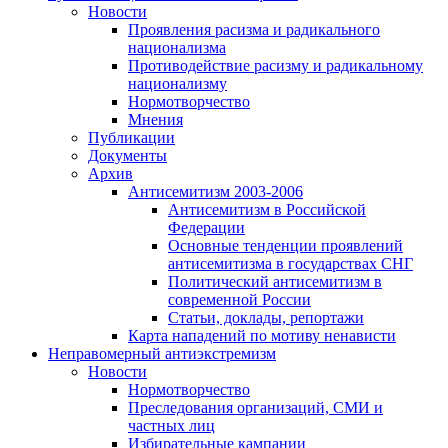
Новости
Проявления расизма и радикального
национализма
Противодействие расизму и радикальному
национализму
Нормотворчество
Мнения
Публикации
Документы
Архив
Антисемитизм 2003-2006
Антисемитизм в Российской
Федерации
Основные тенденции проявлений
антисемитизма в государствах СНГ
Политический антисемитизм в
современной России
Статьи, доклады, репортажи
Карта нападений по мотиву ненависти
Неправомерный антиэкстремизм
Новости
Нормотворчество
Преследования организаций, СМИ и
частных лиц
Избирательные кампании