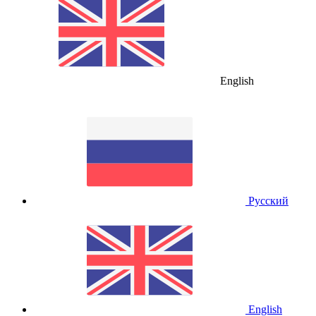
English
Русский
English