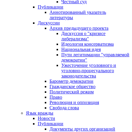
Честный суд
Публикации
Аннотированный указатель
литературы
Дискуссии
Архив предыдущего проекта
Дискуссия о "кризисе
либерализма"
Идеология консерватизма
Национальная идея
Пути легитимации "управляемой
демократии"
Ужесточение уголовного и
уголовно-процесуального
законодательства
Барометр демократии
Гражданское общество
Политический режим
Право
Революция и оппозиция
Свобода слова
Язык вражды
Новости
Публикации
Документы других организаций